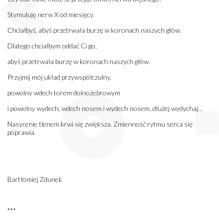
Stymuluję nerw X od miesięcy.
Chciałbyś, abyś przetrwała burzę w koronach naszych głów.
Dlatego chciałbym oddać Ci go,
abyś przetrwała burzę w koronach naszych głów.
Przyjmij mój układ przywspółczulny,
powolny wdech torem dolnożebrowym
i powolny wydech, wdech nosem i wydech nosem, dłużej wydychaj…
Nasycenie tlenem krwi się zwiększa. Zmienność rytmu serca się
poprawia.
Bartłomiej Zdunek
***