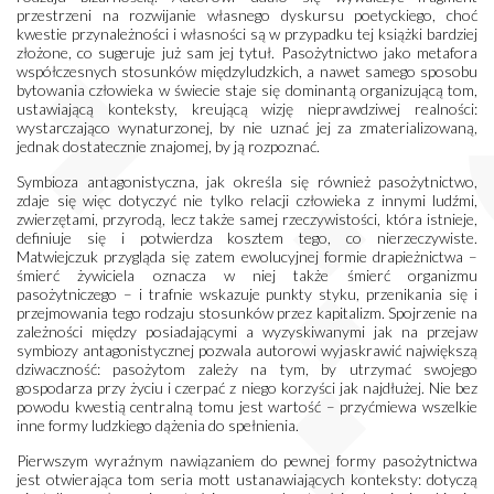
przestrzeni na rozwijanie własnego dyskursu poetyckiego, choć
kwestie przynależności i własności są w przypadku tej książki bardziej
złożone, co sugeruje już sam jej tytuł. Pasożytnictwo jako metafora
współczesnych stosunków międzyludzkich, a nawet samego sposobu
bytowania człowieka w świecie staje się dominantą organizującą tom,
ustawiającą konteksty, kreującą wizję nieprawdziwej realności:
wystarczająco wynaturzonej, by nie uznać jej za zmaterializowaną,
jednak dostatecznie znajomej, by ją rozpoznać.
Symbioza antagonistyczna, jak określa się również pasożytnictwo,
zdaje się więc dotyczyć nie tylko relacji człowieka z innymi ludźmi,
zwierzętami, przyrodą, lecz także samej rzeczywistości, która istnieje,
definiuje się i potwierdza kosztem tego, co nierzeczywiste.
Matwiejczuk przygląda się zatem ewolucyjnej formie drapieżnictwa –
śmierć żywiciela oznacza w niej także śmierć organizmu
pasożytniczego – i trafnie wskazuje punkty styku, przenikania się i
przejmowania tego rodzaju stosunków przez kapitalizm. Spojrzenie na
zależności między posiadającymi a wyzyskiwanymi jak na przejaw
symbiozy antagonistycznej pozwala autorowi wyjaskrawić największą
dziwaczność: pasożytom zależy na tym, by utrzymać swojego
gospodarza przy życiu i czerpać z niego korzyści jak najdłużej. Nie bez
powodu kwestią centralną tomu jest wartość – przyćmiewa wszelkie
inne formy ludzkiego dążenia do spełnienia.
Pierwszym wyraźnym nawiązaniem do pewnej formy pasożytnictwa
jest otwierająca tom seria mott ustanawiających konteksty: dotyczą