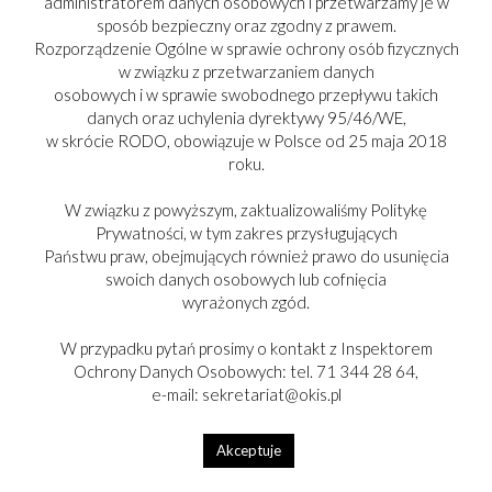
administratorem danych osobowych i przetwarzamy je w
sposób bezpieczny oraz zgodny z prawem.
Rozporządzenie Ogólne w sprawie ochrony osób fizycznych
pomnik prezydenta zdobiony brokatem
w związku z przetwarzaniem danych
masy porzucające wyzysk
osobowych i w sprawie swobodnego przepływu takich
danych oraz uchylenia dyrektywy 95/46/WE,
w skrócie RODO, obowiązuje w Polsce od 25 maja 2018
zmiany w traktacie
roku.
w dogmacie luka
W związku z powyższym, zaktualizowaliśmy Politykę
Prywatności, w tym zakres przysługujących
Państwu praw, obejmujących również prawo do usunięcia
DONCIC
swoich danych osobowych lub cofnięcia
wyrażonych zgód.
białasy trafiają zza trumny jak czarni
W przypadku pytań prosimy o kontakt z Inspektorem
orki chowają głowy w nory
Ochrony Danych Osobowych: tel. 71 344 28 64,
e-mail: sekretariat@okis.pl
hunky dory
Akceptuje