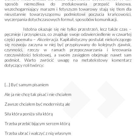
sposób niemożliwa do zredukowania przepaść klasowa,
wszechogarniający marazm i fetyszyzm towarowy stają się tłem dla
nieustannie towarzyszącemu podmiotowi poczucia krańcowości,
wyczerpania dotychczasowych formuł, sposobów komunikacji.
Istotna okazuje się nie tylko przestrzeń, lecz także czas –
pęcznieje i przyspiesza, co znajduje swoje odzwierciedlenie w czwartej
części poematu –
Akceleracja
. Kapitalistyczny postulat niekończącego
się rozwoju zaczyna w niej być przypisywany do kolejnych zjawisk,
czynności, rzeczy w ramach przepoczwarzania i kreowania
rzeczywistości tekstowej, a swoim zasięgiem obejmuje nawet sam
podmiot. Warto zwrócić uwagę na metatekstowy komentarz
dotyczący roli twórcy:
[…] Być samym pisaniem
Ale ja nie chcę tak pisać i nie chciałem
Zawsze chciałem być modernistą ale
Siła która poniża siła którą
Trzeba przebić bijącym sercem którą
Trzeba ubrać i walczyć z nią własnym