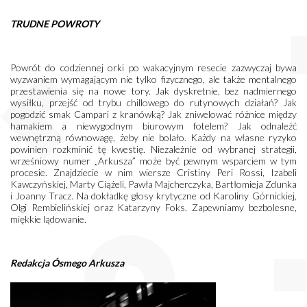
TRUDNE POWROTY
Powrót do codziennej orki po wakacyjnym resecie zazwyczaj bywa
wyzwaniem wymagającym nie tylko fizycznego, ale także mentalnego
przestawienia się na nowe tory. Jak dyskretnie, bez nadmiernego
wysiłku, przejść od trybu chillowego do rutynowych działań? Jak
pogodzić smak Campari z kranówką? Jak zniwelować różnice między
hamakiem a niewygodnym biurowym fotelem? Jak odnaleźć
wewnętrzną równowagę, żeby nie bolało. Każdy na własne ryzyko
powinien rozkminić tę kwestię. Niezależnie od wybranej strategii,
wrześniowy numer „Arkusza” może być pewnym wsparciem w tym
procesie. Znajdziecie w nim wiersze Cristiny Peri Rossi, Izabeli
Kawczyńskiej, Marty Ciążeli, Pawła Majcherczyka, Bartłomieja Zdunka
i Joanny Tracz. Na dokładkę głosy krytyczne od Karoliny Górnickiej,
Olgi Rembielińskiej oraz Katarzyny Foks. Zapewniamy bezbolesne,
miękkie lądowanie.
Redakcja Ósmego Arkusza