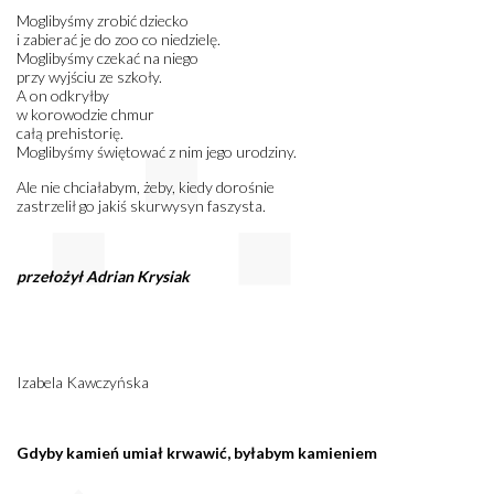
Moglibyśmy zrobić dziecko
i zabierać je do zoo co niedzielę.
Moglibyśmy czekać na niego
przy wyjściu ze szkoły.
A on odkryłby
w korowodzie chmur
całą prehistorię.
Moglibyśmy świętować z nim jego urodziny.
Ale nie chciałabym, żeby, kiedy dorośnie
zastrzelił go jakiś skurwysyn faszysta.
przełożył Adrian Krysiak
Izabela Kawczyńska
Gdyby kamień umiał krwawić, byłabym kamieniem