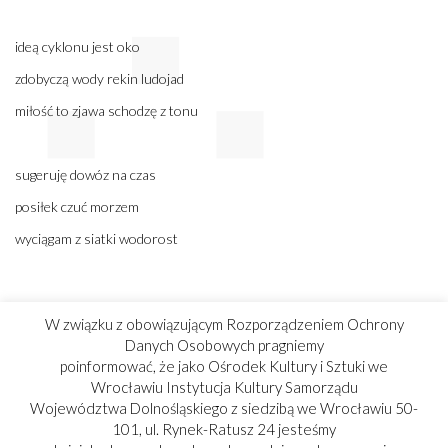
ideą cyklonu jest oko
zdobyczą wody rekin ludojad
miłość to zjawa schodzę z tonu
sugeruję dowóz na czas
posiłek czuć morzem
wyciągam z siatki wodorost
W związku z obowiązującym Rozporządzeniem Ochrony
Doncic
Danych Osobowych pragniemy
poinformować, że jako Ośrodek Kultury i Sztuki we
Wrocławiu Instytucja Kultury Samorządu
obstrukcja porządku opartego na fakcie
Województwa Dolnośląskiego z siedzibą we Wrocławiu 50-
101, ul. Rynek-Ratusz 24 jesteśmy
las rąk w odpowiedzi na kryzys