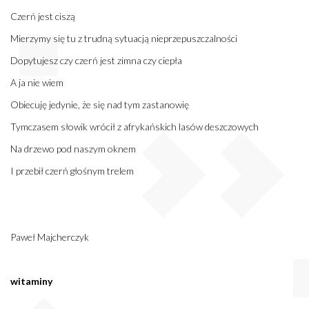
Czerń jest ciszą
Mierzymy się tu z trudną sytuacją nieprzepuszczalności
Dopytujesz czy czerń jest zimna czy ciepła
A ja nie wiem
Obiecuję jedynie, że się nad tym zastanowię
Tymczasem słowik wrócił z afrykańskich lasów deszczowych
Na drzewo pod naszym oknem
I przebił czerń głośnym trelem
Paweł Majcherczyk
witaminy