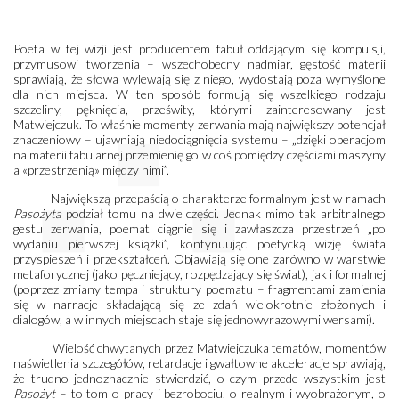
Poeta w tej wizji jest producentem fabuł oddającym się kompulsji,
przymusowi tworzenia – wszechobecny nadmiar, gęstość materii
sprawiają, że słowa wylewają się z niego, wydostają poza wymyślone
dla nich miejsca. W ten sposób formują się wszelkiego rodzaju
szczeliny, pęknięcia, prześwity, którymi zainteresowany jest
Matwiejczuk. To właśnie momenty zerwania mają największy potencjał
znaczeniowy – ujawniają niedociągnięcia systemu – „dzięki operacjom
na materii fabularnej przemienię go w coś pomiędzy częściami maszyny
a «przestrzenią» między nimi”.
Największą przepaścią o charakterze formalnym jest w ramach
Pasożyta
podział tomu na dwie części. Jednak mimo tak arbitralnego
gestu zerwania, poemat ciągnie się i zawłaszcza przestrzeń „po
wydaniu pierwszej książki”, kontynuując poetycką wizję świata
przyspieszeń i przekształceń. Objawiają się one zarówno w warstwie
metaforycznej (jako pęczniejący, rozpędzający się świat), jak i formalnej
(poprzez zmiany tempa i struktury poematu – fragmentami zamienia
się w narracje składającą się ze zdań wielokrotnie złożonych i
dialogów, a w innych miejscach staje się jednowyrazowymi wersami).
Wielość chwytanych przez Matwiejczuka tematów, momentów
naświetlenia szczegółów, retardacje i gwałtowne akceleracje sprawiają,
że trudno jednoznacznie stwierdzić, o czym przede wszystkim jest
Pasożyt
– to tom o pracy i bezrobociu, o realnym i wyobrażonym, o