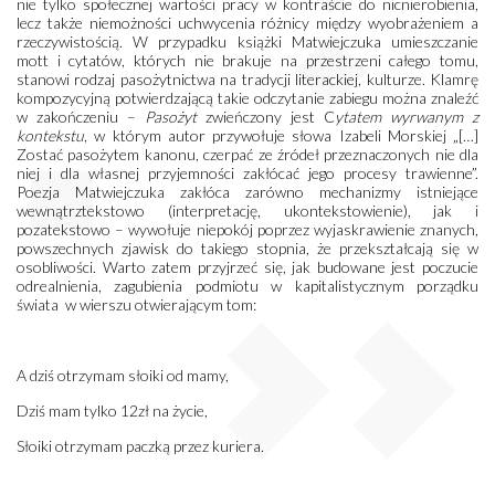
nie tylko społecznej wartości pracy w kontraście do nicnierobienia,
lecz także niemożności uchwycenia różnicy między wyobrażeniem a
rzeczywistością. W przypadku książki Matwiejczuka umieszczanie
mott i cytatów, których nie brakuje na przestrzeni całego tomu,
stanowi rodzaj pasożytnictwa na tradycji literackiej, kulturze. Klamrę
kompozycyjną potwierdzającą takie odczytanie zabiegu można znaleźć
w zakończeniu –
Pasożyt
zwieńczony jest C
ytatem wyrwanym z
kontekstu
, w którym autor przywołuje słowa Izabeli Morskiej „[…]
Zostać pasożytem kanonu, czerpać ze źródeł przeznaczonych nie dla
niej i dla własnej przyjemności zakłócać jego procesy trawienne”.
Poezja Matwiejczuka zakłóca zarówno mechanizmy istniejące
wewnątrztekstowo (interpretację, ukontekstowienie), jak i
pozatekstowo – wywołuje niepokój poprzez wyjaskrawienie znanych,
powszechnych zjawisk do takiego stopnia, że przekształcają się w
osobliwości. Warto zatem przyjrzeć się, jak budowane jest poczucie
odrealnienia, zagubienia podmiotu w kapitalistycznym porządku
świata w wierszu otwierającym tom:
A dziś otrzymam słoiki od mamy,
Dziś mam tylko 12zł na życie,
Słoiki otrzymam paczką przez kuriera.