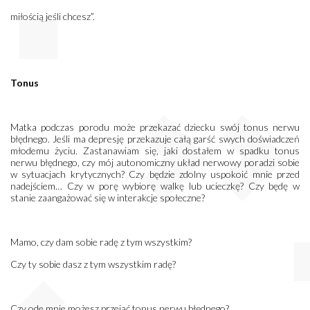
miłością jeśli chcesz”.
Tonus
Matka podczas porodu może przekazać dziecku swój tonus nerwu
błędnego. Jeśli ma depresję przekazuje całą garść swych doświadczeń
młodemu życiu. Zastanawiam się, jaki dostałem w spadku tonus
nerwu błędnego, czy mój autonomiczny układ nerwowy poradzi sobie
w sytuacjach krytycznych? Czy będzie zdolny uspokoić mnie przed
nadejściem… Czy w porę wybiorę walkę lub ucieczkę? Czy będę w
stanie zaangażować się w interakcje społeczne?
Mamo, czy dam sobie radę z tym wszystkim?
Czy ty sobie dasz z tym wszystkim radę?
Czy ode mnie możesz przejąć tonus nerwu błędnego?