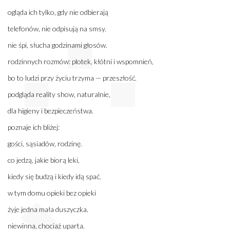
ogląda ich tylko, gdy nie odbierają
telefonów, nie odpisują na smsy.
nie śpi, słucha godzinami głosów.
rodzinnych rozmów: plotek, kłótni i wspomnień,
bo to ludzi przy życiu trzyma — przeszłość.
podgląda reality show, naturalnie,
dla higieny i bezpieczeństwa.
poznaje ich bliżej:
gości, sąsiadów, rodzinę.
co jedzą, jakie biorą leki,
kiedy się budzą i kiedy idą spać.
w tym domu opieki bez opieki
żyje jedna mała duszyczka.
niewinna, chociaż uparta.