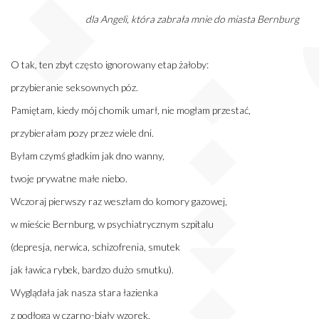
dla Angeli, która zabrała mnie do miasta Bernburg
O tak, ten zbyt często ignorowany etap żałoby:
przybieranie seksownych póz.
Pamiętam, kiedy mój chomik umarł, nie mogłam przestać,
przybierałam pozy przez wiele dni.
Byłam czymś gładkim jak dno wanny,
twoje prywatne małe niebo.
Wczoraj pierwszy raz weszłam do komory gazowej,
w mieście Bernburg, w psychiatrycznym szpitalu
(depresja, nerwica, schizofrenia, smutek
jak ławica rybek, bardzo dużo smutku).
Wyglądała jak nasza stara łazienka
z podłogą w czarno-biały wzorek,