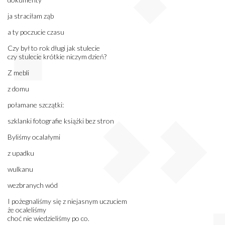
ja straciłam ząb
a ty poczucie czasu
Czy był to rok długi jak stulecie
czy stulecie krótkie niczym dzień?
Z mebli
z domu
połamane szczątki:
szklanki fotografie książki bez stron
Byliśmy ocalałymi
z upadku
wulkanu
wezbranych wód
I pożegnaliśmy się z niejasnym uczuciem
że ocaleliśmy
choć nie wiedzieliśmy po co.