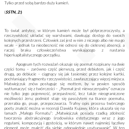
Tylko przed sobą bardzo duży kamień.
(
SSTN, 2:
)
To świat antytez, w którym kamień może był półprzezroczysty, a
rzeczywistość układać się warstwami, dawkując dostęp do swoich
kolejnych przestrzeni. Człowiek zaś jest w nim z niczego albo nie ma go
wcale – jednak ta nieobecność nie odnosi się do cielesnej absencji, a
raczej braku człowieczeństwa wynikającego z nastania
hiperkapitalistycznego porządku.
Apogeum tych rozważań okazuje się poemat rozpisany na dwie
części tomu – zarówno część pierwszą, przed debiutem, jak i część
drugą, po debiucie – ciągnący się jak tasiemiec przez kolejne kartki,
pochłaniający fragmenty rzeczywistości, zawłaszczający więcej miejsca.
Matwiejczuk znów posługuje się mottem, by w pewien sposób
wytłumaczyć się z twórczości – „Poemat jest niewyczerpalny” oznacza
nie tylko jego pojemność, przepastność, lecz także nieograniczone
możliwości żeru; podmiot staje się pasożytem na tkance poematu,
przerabia go, psuje, przepoczwarza. Trafny opis procesu twórczego
poety znaleźć można w recenzji Dawida Kujawy, która ukazała się na
łamach „Małego Formatu”: „Matwiejczuk posiada rzadką zdolność
tworzenia abstrakcyjnego środowiska estetycznego wraz z jego
regułami, kompozycją i gęstością, w którym nawet najmniej łączliwy
element może znaleźć dla siebie odpowiednie usytuowanie”. W ten