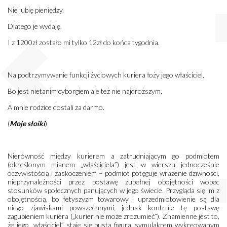
Nie lubię pieniędzy,
Dlatego je wydaję,
I z 1200zł zostało mi tylko 12zł do końca tygodnia.
Na podtrzymywanie funkcji życiowych kuriera łoży jego właściciel,
Bo jest nietanim cyborgiem ale też nie najdroższym,
A mnie rodzice dostali za darmo.
(
Moje słoiki
)
Nierówność między kurierem a zatrudniającym go podmiotem
(określonym mianem „właściciela”) jest w wierszu jednocześnie
oczywistością i zaskoczeniem – podmiot potęguje wrażenie dziwności,
nieprzynależności przez postawę zupełnej obojętności wobec
stosunków społecznych panujących w jego świecie. Przygląda się im z
obojętnością, bo fetyszyzm towarowy i uprzedmiotowienie są dla
niego zjawiskami powszechnymi, jednak kontruje tę postawę
zagubieniem kuriera („kurier nie może zrozumieć”). Znamienne jest to,
że jego „właściciel” staje się pustą figurą, symulakrem wykreowanym