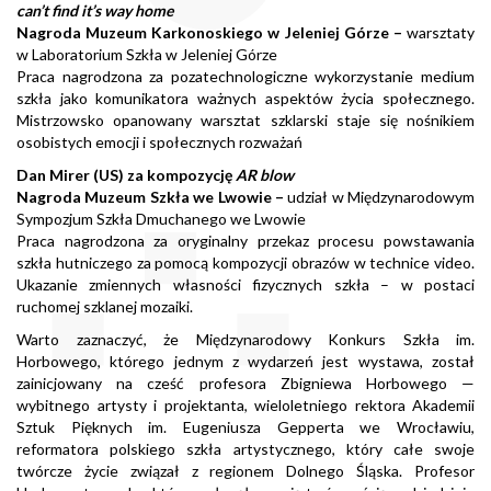
can’t find it’s way home
Nagroda Muzeum Karkonoskiego w Jeleniej Górze –
warsztaty
w Laboratorium Szkła w Jeleniej Górze
Praca nagrodzona za pozatechnologiczne wykorzystanie medium
szkła jako komunikatora ważnych aspektów życia społecznego.
Mistrzowsko opanowany warsztat szklarski staje się nośnikiem
osobistych emocji i społecznych rozważań
Dan Mirer (US) za kompozycję
AR blow
Nagroda Muzeum Szkła we Lwowie –
udział w Międzynarodowym
Sympozjum Szkła Dmuchanego we Lwowie
Praca nagrodzona za oryginalny przekaz procesu powstawania
szkła hutniczego za pomocą kompozycji obrazów w technice video.
Ukazanie zmiennych własności fizycznych szkła – w postaci
ruchomej szklanej mozaiki.
Warto zaznaczyć, że Międzynarodowy Konkurs Szkła im.
Horbowego, którego jednym z wydarzeń jest wystawa, został
zainicjowany na cześć profesora Zbigniewa Horbowego —
wybitnego artysty i projektanta, wieloletniego rektora Akademii
Sztuk Pięknych im. Eugeniusza Gepperta we Wrocławiu,
reformatora polskiego szkła artystycznego, który całe swoje
twórcze życie związał z regionem Dolnego Śląska. Profesor