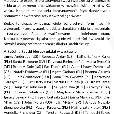
Horbowy to osoba, która zasłynęła swoją twórczością w dziedzinie
szkła artystycznego oraz wkładem w rozwój polskiej sztuki w XX
wieku. Konkurs ma na celu kontynuowanie jego dziedzictwa i
promowanie twórczości artystów z całego świata.
Będzie to okazja, by poznać wiele różnorodnych form i technik
wykonania, które wspaniale oddają charakter szkła jako materiału
artystycznego. Prace zakwalifikowane do kolejnego etapu
Konkursu z pewnością zainteresują nie tylko miłośników sztuki, ale
również osoby związane z branżą dizajnu i architektury.
Artyści i artystki biorący udział w wystawie
:
Jimmy Anderegg (US) | Rebecca Arday (US) | Kalina Bańka – Kulka
(PL) | Santa Bekmane (LV) | Dagmara Bielecka (PL) | Marta Byrdziak
(BE) | Brent A Cole (US) | Pati Dubiel (PL) | Alena Lintava Dvořáková
(CZ) | Natalia Dzidowska (PL) | Agata Garbacz (PL) | Brianna Gluszak
(US) | Judit Grünfelder (HU) | Anna Eliza Gwiazda (PL) | Katarzyna
Harasym (PL) | Kim Harty (US) | Martin Hlubuček (CZ) | Krista Israel
(NL) | Benjamin Johnson (US) | Su-yeon Kim (KR) | Katarzyna Krej
(PL) | Zuzana Kubelková (CZ) | Magdalena Maria Kuźniarz (PL) |
Ignacy Lewicki (PL) | Sigrid Luitsalu (EE) | Emilia Marcjasz (PL) | Dan
Mirer (US) | John Moran (US) | Ján Mýtny (SK) | Jagoda Nowak-
Bieganowska (PL) | Paweł Palewicz (PL) | Małgorzata Piątek (PL) |
Vendulka Prchalová (CZ) | Torsten Roetzsch (DE) | Taniguchi Sakae