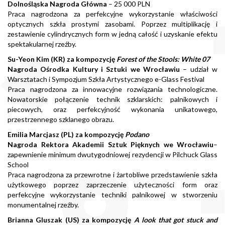
Dolnośląska Nagroda Główna
– 25 000 PLN
Praca nagrodzona za perfekcyjne wykorzystanie właściwości
optycznych szkła prostymi zasobami. Poprzez multiplikację i
zestawienie cylindrycznych form w jedną całość i uzyskanie efektu
spektakularnej rzeźby.
Su-Yeon Kim (KR)
za kompozycję
Forest of the Stools: White 07
Nagroda Ośrodka Kultury i Sztuki we Wrocławiu
– udział w
Warsztatach i Sympozjum Szkła Artystycznego e-Glass Festival
Praca nagrodzona za innowacyjne rozwiązania technologiczne.
Nowatorskie połączenie technik szklarskich: palnikowych i
piecowych, oraz perfekcyjność wykonania unikatowego,
przestrzennego szklanego obrazu.
Emilia Marcjasz (PL) za kompozycję
Podano
Nagroda Rektora Akademii Sztuk Pięknych we Wrocławiu
–
zapewnienie minimum dwutygodniowej rezydencji w Pilchuck Glass
School
Praca nagrodzona za przewrotne i żartobliwe przedstawienie szkła
użytkowego poprzez zaprzeczenie użyteczności form oraz
perfekcyjne wykorzystanie techniki palnikowej w stworzeniu
monumentalnej rzeźby.
Brianna Gluszak (US)
za kompozycję
A look that got stuck and