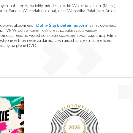
ych bohaterek, wcieliły młode aktorki: Wiktoria Urban (Maria),
ria), Sandra Wiertelak (Helena), oraz Weronika Pałat jako Aniela
mowo-edukacyjnego „
Dolny Śląsk pełen historii
” zainicjowanego
az TVP Wrocław. Celem cyklu jest popularyzacja wiedzy
omocja regionu wśród polskiego społeczeństwa i zagranicą. Filmy
dostępne w Internecie za darmo, a w ramach projektu każde liceum i
wydany na płycie DVD.