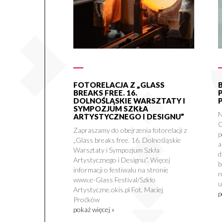
FOTORELACJA Z „GLASS
BREAKS FREE. 16.
DOLNOŚLĄSKIE WARSZTATY I
SYMPOZJUM SZKŁA
N
ARTYSTYCZNEGO I DESIGNU”
O
Zapraszamy do obejrzenia fotorelacji z
p
„Glass breaks free. 16. Dolnośląskie
a
Warsztaty i Sympozjum Szkła
d
Artystycznego i Designu”. Więcej
b
informacji o festiwalu na stronie
n
www.e-Glass Festival/Szkło
u
Artystyczne.okis.pl Fot. Maciej
p
Proćków
pokaż więcej »