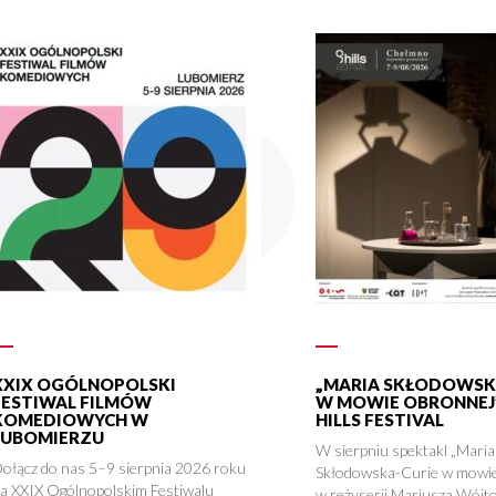
XXIX OGÓLNOPOLSKI
„MARIA SKŁODOWSK
FESTIWAL FILMÓW
W MOWIE OBRONNEJ”
KOMEDIOWYCH W
HILLS FESTIVAL
LUBOMIERZU
W sierpniu spektakl „Maria
ołącz do nas 5–9 sierpnia 2026 roku
Skłodowska-Curie w mowie
a XXIX Ogólnopolskim Festiwalu
w reżyserii Mariusza Wójto