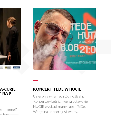
A-CURIE
KONCERT TEDE W HUCIE
 NA 9
8 sierpnia w ramach Dolnośląskich
Koncertów Letnich we wrocławskiej
HUCIE wystąpi znany raper TeDe.
 obronnej”
Wstęp na koncert jest wolny.
wicza,