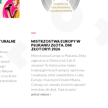
LTURALNE
MISTRZOSTWA EUROPY W
PŁUKANIU ZŁOTA. DNI
ZŁOTORYI 2026
tkowo
Mistrzostwa Europy w Płukaniu Złota
ch
zagoszczą w Złotoryi od 2 do 8
 ramach
sierpnia! To historyczne święto
nego”
tradycji górniczych połączy sportową
e filmowe
rywalizację setek zawodników z całej
 oraz liczne
Europy z hucznymi Dniami Miasta.
uczestników
Czekają nas zawody, koncerty gwiazd i
mnóstwo atrakcji. Zapraszamy!
pokaż więcej »