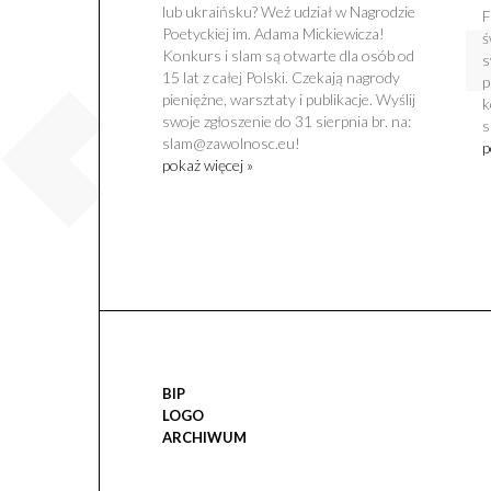
lub ukraińsku? Weź udział w Nagrodzie
F
Poetyckiej im. Adama Mickiewicza!
ś
Konkurs i slam są otwarte dla osób od
s
15 lat z całej Polski. Czekają nagrody
p
pieniężne, warsztaty i publikacje. Wyślij
k
swoje zgłoszenie do 31 sierpnia br. na:
s
slam@zawolnosc.eu!
p
pokaż więcej »
BIP
LOGO
ARCHIWUM