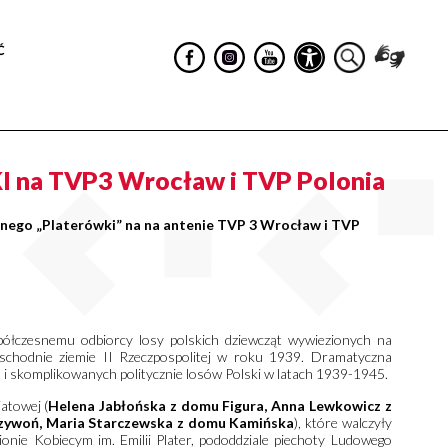
Ć
I na TVP3 Wrocław i TVP Polonia
nego „Platerówki” na na antenie TVP 3 Wrocław i TVP
półczesnemu odbiorcy losy polskich dziewcząt wywiezionych na
schodnie ziemie II Rzeczpospolitej w roku 1939. Dramatyczna
h i skomplikowanych politycznie losów Polski w latach 1939-1945.
atowej (
Helena Jabłońska z domu Figura, Anna Lewkowicz z
rzywoń, Maria Starczewska z domu Kamińska
), które walczyły
onie Kobiecym im. Emilii Plater, pododdziale piechoty Ludowego