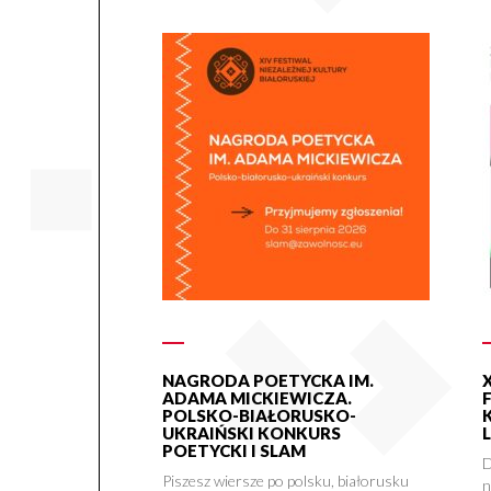
NAGRODA POETYCKA IM.
ADAMA MICKIEWICZA.
POLSKO-BIAŁORUSKO-
UKRAIŃSKI KONKURS
POETYCKI I SLAM
D
Piszesz wiersze po polsku, białorusku
n