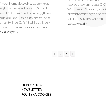
ilmów Komediowych w Lubomierzu i
koprodukowany przez OKi
więtuj 60-lecie kultowych „Samych
Wrocławiu i Stowarzyszenie
woich”! Czekają na Ciebie wyjątkowe
prezentowany będzie podcza
rojekcje, spotkania z gwiazdami oraz
9 Hills Festival w Chełmnie.
oncerty Blue Cafe i Bad Boys Blue –
pokaż więcej »
prawdź program i zaplanuj weekend!
okaż więcej »
1
2
3
»
OGŁOSZENIA
NEWSLETTER
POLITYKA COOKIES