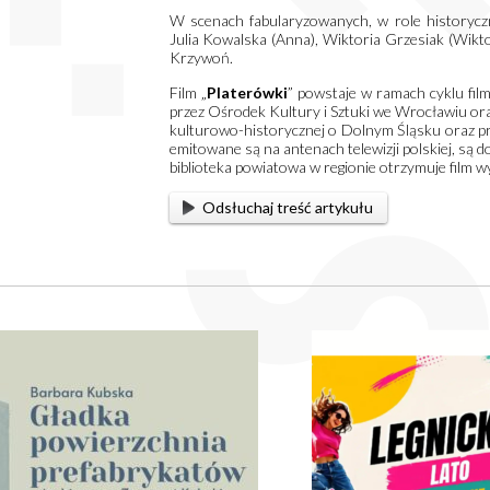
W scenach fabularyzowanych, w role historyczn
Julia Kowalska (Anna), Wiktoria Grzesiak (Wikto
Krzywoń.
Film „
Platerówki
” powstaje w ramach cyklu fil
przez Ośrodek Kultury i Sztuki we Wrocławiu or
kulturowo-historycznej o Dolnym Śląsku oraz pr
emitowane są na antenach telewizji polskiej, są 
biblioteka powiatowa w regionie otrzymuje film 
Odsłuchaj treść artykułu