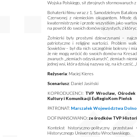
Wojska Polskiego, sił zbrojnych sformowanych z 
Bohaterki filmu wraz z 1. Samodzielnym Batalion
Czerwonej z niemieckim okupantem. Młode dziewc
kwatermistrzynie i przede wszystkim jako wartown
na powrót do swoich domów ojczystych, z których
Żołnierki były prostymi dziewczynami – najc
patriotyczne i religijne wartości. Problem w
Sowietów – był dla nich szczególnie bolesny i mi
że nie mogą wrócić do swoich domów na Kresach, 
zwanych „ziemiach odzyskanych”, ziemiach niemie
jednej wsi, która dzisiaj nazywa się, na ich cześć,
Reżyseria
: Maciej Kieres
Scenariusz
: Daniel Jasiński
KOPRODUCENCI:
TVP Wrocław, Ośrodek 
Kultury
i Komunikacji EuRegioKom
Pieńsk
PATRONAT:
Marszałek Województwa Dolnoślą
DOFINANSOWANO:
ze środków TVP Histori
Kontekst historyczno-polityczny przedstawi
Historycznego Uniwersytetu Wrocławskiego.