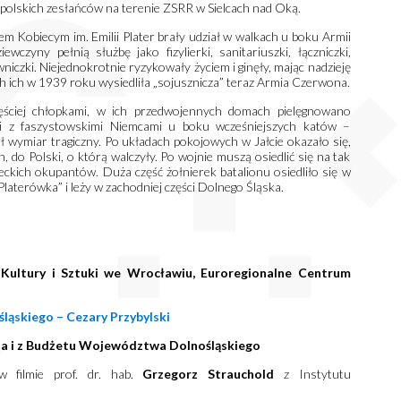
polskich zesłańców na terenie ZSRR w Sielcach nad Oką.
em Kobiecym im. Emilii Plater brały udział w walkach u boku Armii
zyny pełnią służbę jako fizylierki, sanitariuszki, łączniczki,
iczki. Niejednokrotnie ryzykowały życiem i ginęły, mając nadzieję
 ich w 1939 roku wysiedliła „sojusznicza” teraz Armia Czerwona.
zęściej chłopkami, w ich przedwojennych domach pielęgnowano
alki z faszystowskimi Niemcami u boku wcześniejszych katów –
ał wymiar tragiczny. Po układach pokojowych w Jałcie okazało się,
do Polski, o którą walczyły. Po wojnie muszą osiedlić się na tak
ckich okupantów. Duża część żołnierek batalionu osiedliło się w
 „Platerówka” i leży w zachodniej części Dolnego Śląska.
Kultury i Sztuki we Wrocławiu,
Euroregionalne
Centrum
skiego – Cezary Przybylski
a i z Budżetu Województwa Dolnośląskiego
 w filmie prof. dr. hab.
Grzegorz Strauchold
z Instytutu