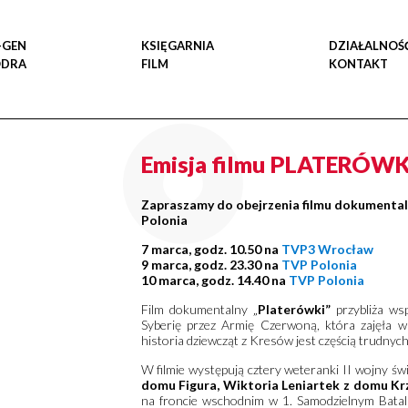
-GEN
KSIĘGARNIA
DZIAŁALNOŚ
ODRA
FILM
KONTAKT
Emisja filmu PLATERÓWK
Zapraszamy do obejrzenia filmu dokumental
Polonia
7 marca, godz. 10.50 na
TVP3 Wrocław
9 marca, godz. 23.30 na
TVP Polonia
10 marca, godz. 14.40 na
TVP Polonia
Film dokumentalny „
Platerówki”
przybliża ws
Syberię przez Armię Czerwoną, która zajęła w
historia dziewcząt z Kresów jest częścią trudnyc
W filmie występują cztery weteranki II wojny świ
domu Figura, Wiktoria Leniartek z domu K
na froncie wschodnim w 1. Samodzielnym Batali