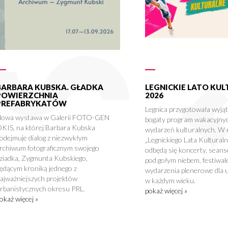
BARBARA KUBSKA. GŁADKA
LEGNICKIE LATO KU
POWIERZCHNIA
2026
PREFABRYKATÓW
Legnica przygotowała wyją
owa wystawa w Galerii FOTO-GEN
bogaty program wakacyjny
KIS, na której Barbara Kubska
wydarzeń kulturalnych. W
odejmuje dialog z niezwykłym
„Legnickiego Lata Kultural
rchiwum fotograficznym swojego
odbędą się koncerty, seans
ziadka, Zygmunta Kubskiego,
pod gołym niebem, festiwale
ędącym kroniką jednego z
wydarzenia plenerowe dla 
ajważniejszych projektów
w każdym wieku.
rbanistycznych okresu PRL.
pokaż więcej »
okaż więcej »