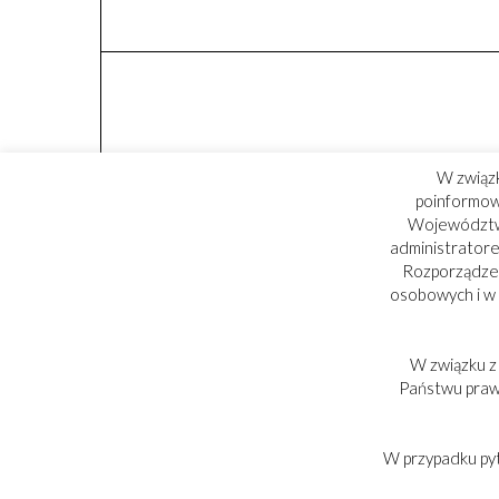
W związ
poinformowa
Województwa
administratore
Rozporządzen
osobowych i w
W związku z
PARTNER:
Państwu praw,
W przypadku py
Copyright © 2017-2025