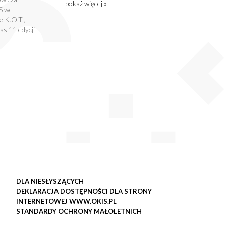
pokaż więcej »
S we
 K.O.T.,
s 11 edycji
DLA NIESŁYSZĄCYCH
DEKLARACJA DOSTĘPNOŚCI DLA STRONY
INTERNETOWEJ WWW.OKIS.PL
STANDARDY OCHRONY MAŁOLETNICH