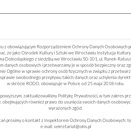
ku z obowiązującym Rozporządzeniem Ochrony Danych Osobowych p
ć, że jako Ośrodek Kultury i Sztuki we Wrocławiu Instytucja Kultu
 Dolnośląskiego z siedzibą we Wrocławiu 50-101, ul. Rynek-Ratusz
m danych osobowych i przetwarzamy je w sposób bezpieczny oraz z
ie Ogólne w sprawie ochrony osób fizycznych w związku z przetwar
 sprawie swobodnego przepływu takich danych oraz uchylenia dyrek
w skrócie RODO, obowiązuje w Polsce od 25 maja 2018 roku.
 powyższym, zaktualizowaliśmy Politykę Prywatności, w tym zakres prz
 obejmujących również prawo do usunięcia swoich danych osobowych
wyrażonych zgód.
tań prosimy o kontakt z Inspektorem Ochrony Danych Osobowych: tel
e-mail: sekretariat@okis.pl