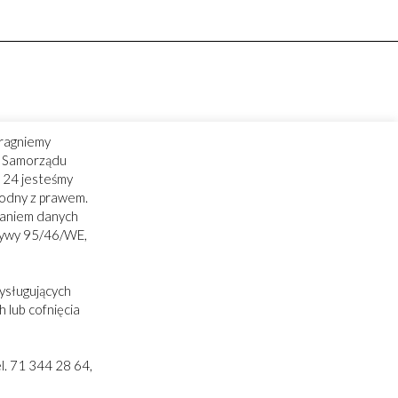
ragniemy
ry Samorządu
 24 jesteśmy
godny z prawem.
zaniem danych
tywy 95/46/WE,
ysługujących
 lub cofnięcia
. 71 344 28 64,