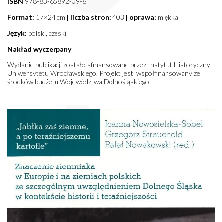
ISBN
978-83-65892-09-6
Format:
17×24 cm
| liczba stron:
403
| oprawa:
miękka
Język:
polski, czeski
Nakład wyczerpany
Wydanie publikacji zostało sfinansowane przez Instytut Historyczny
Uniwersytetu Wrocławskiego. Projekt jest współfinansowany ze
środków budżetu Województwa Dolnośląskiego.