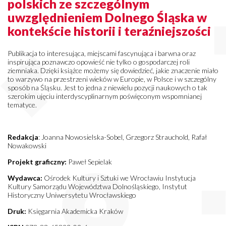
polskich ze szczególnym
uwzględnieniem Dolnego Śląska w
kontekście historii i teraźniejszości
Publikacja to interesująca, miejscami fascynująca i barwna oraz
inspirująca poznawczo opowieść nie tylko o gospodarczej roli
ziemniaka. Dzięki książce możemy się dowiedzieć, jakie znaczenie miało
to warzywo na przestrzeni wieków w Europie, w Polsce i w szczególny
sposób na Śląsku. Jest to jedna z niewielu pozycji naukowych o tak
szerokim ujęciu interdyscyplinarnym poświęconym wspomnianej
tematyce.
Redakcja
: Joanna Nowosielska-Sobel, Grzegorz Strauchold, Rafał
Nowakowski
Projekt graficzny:
Paweł Sepielak
Wydawca:
Ośrodek Kultury i Sztuki we Wrocławiu Instytucja
Kultury Samorządu Województwa Dolnośląskiego, Instytut
Historyczny Uniwersytetu Wrocławskiego
Druk:
Księgarnia Akademicka Kraków