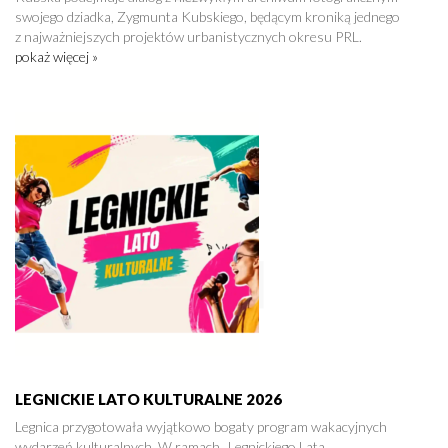
swojego dziadka, Zygmunta Kubskiego, będącym kroniką jednego
z najważniejszych projektów urbanistycznych okresu PRL.
pokaż więcej »
LEGNICKIE LATO KULTURALNE 2026
Legnica przygotowała wyjątkowo bogaty program wakacyjnych
wydarzeń kulturalnych. W ramach „Legnickiego Lata