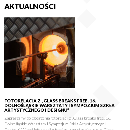
AKTUALNOŚCI
FOTORELACJA Z „GLASS BREAKS FREE. 16.
DOLNOŚLĄSKIE WARSZTATY I SYMPOZJUM SZKŁA
ARTYSTYCZNEGO I DESIGNU”
Zapraszamy do obejrzenia fotorelacji z „Glass breaks free. 16.
Dolnośląskie Warsztaty i Sympozjum Szkła Artystycznego i
Designu”. Więcej informacji o festiwalu na stronie www.e-Glass