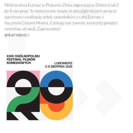
Mistrzostwa Europy w Płukaniu Złota zagoszczą w Złotoryi od 2
do 8 sierpnia! To historyczne święto tradycji górniczych połączy
sportową rywalizację setek zawodników z całej Europy z
hucznymi Dniami Miasta. Czekają nas zawody, koncerty gwiazd i
mnóstwo atrakcji. Zapraszamy!
pokaż więcej »