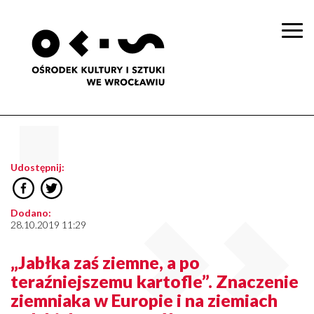
Togg
navi
Udostępnij:
Dodano:
28.10.2019 11:29
„Jabłka zaś ziemne, a po
teraźniejszemu kartofle”. Znaczenie
ziemniaka w Europie i na ziemiach