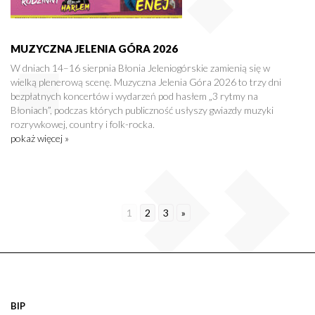
MUZYCZNA JELENIA GÓRA 2026
W dniach 14–16 sierpnia Błonia Jeleniogórskie zamienią się w
wielką plenerową scenę. Muzyczna Jelenia Góra 2026 to trzy dni
bezpłatnych koncertów i wydarzeń pod hasłem „3 rytmy na
Błoniach”, podczas których publiczność usłyszy gwiazdy muzyki
rozrywkowej, country i folk-rocka.
pokaż więcej »
1
2
3
»
BIP