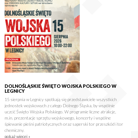
DOLNOŚLĄSKIE ŚWIĘTO WOJSKA POLSKIEGO W
LEGNICY
15 sierpnia w Legnicy spotkają się przedstawiciele wszystkich
jednostek wojskowych z całego Dolnego Śląska, by wspólnie
uczcić Święto Wojska Polskiego. W programie liczne atrakcje,
m.in. prezentacje sprzętu wojskowego, koncerty i wspólne
śpiewanie pieśni patriotycznych oraz saperski tor przeszkód i tor
chemiczny.
pokaż więcej »