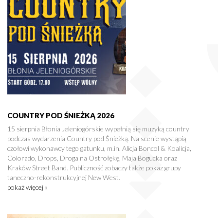
COUNTRY POD ŚNIEŻKĄ 2026
15 sierpnia Błonia Jeleniogórskie wypełnią się muzyką country
podczas wydarzenia Country pod Śnieżką. Na scenie wystąpią
czołowi wykonawcy tego gatunku, m.in. Alicja Boncol & Koalicja,
Colorado, Drops, Droga na Ostrołękę, Maja Bogucka oraz
Kraków Street Band. Publiczność zobaczy także pokaz grupy
taneczno-rekonstrukcyjnej New West.
pokaż więcej »