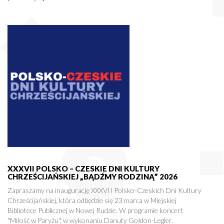
XXXVII POLSKO – CZESKIE DNI KULTURY
CHRZEŚCIJAŃSKIEJ „BĄDŹMY RODZINĄ” 2026
Zapraszamy na inaugurację XXXVII Polsko-Czeskich Dni Kultury
Chrześcijańskiej, która odbędzie się 23 marca w Miejskiej
Bibliotece Publicznej w Nowej Rudzie. W programie koncert
"Miłość w Paryżu", w wykonaniu Danuty Gołdon-Legler.