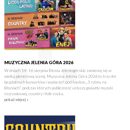
MUZYCZNA JELENIA GÓRA 2026
W dniach 14–16 sierpnia Błonia Jeleniogórskie zamienią się w
wielką plenerową scenę. Muzyczna Jelenia Góra 2026 to trzy dni
bezpłatnych koncertów i wydarzeń pod hasłem „3 rytmy na
Błoniach”, podczas których publiczność usłyszy gwiazdy muzyki
rozrywkowej, country i folk-rocka.
pokaż więcej »