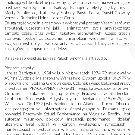
analizujących konkretne problemy, zjawiska czy działania wyróżniające
postawę twórczą Janusza Bałdygi. Planujemy teksty między innymi:
Marty Smolińskiej, Katarzyny Słobody, Pawła Polita, Dawid Crowley,
Veroniki Rudorfer i Irina Hiebert Grun.
Drugą część wypełnią rozmowy z wybranymi protagonistami zarówno
artystami, uczestnikami jaki i animatorami życia artystycznego
tamtego czasu oraz wybór tekstów archiwalnych. Część trzecią
stanowić będzie opracowanie chronologii wydarzeń, z którymi
związana jest droga twórcza artysty, oś czasu, bibliografie książek,
katalogów, czasopism oraz indeksy.
Książkę zaprojektuje Łukasz Paluch, AnoMalia art studio.
Biogram artysty:
Janusz Bałdyga (ur. 1954 w Lublinie); w latach 1974-79 studiował w
ASP na Wydziale Malarstwa w Warszawie. Dyplom uzyskał w 1979 w
pracowni prof. Stefana Gierowskiego. Członek i współzałożyciel grupy
artystycznej PRACOWNIA (1976-81), współprowadzący z Jerzym
Onuchem i Łukaszem Szajną Galerię Pracownia w Studenckim
Centrum Środowisk Artystycznych Dziekanka (1976-79) w
Warszawie. Od 1979 jest członkiem teatru Akademia Ruchu. Obecnie
jest pedagogiem w Uniwersytecie Artystycznym w Poznaniu gdzie
prowadzi Pracownię Sztuki Performance na Wydziale Rzeźby. Jest
autorem rysunków, obiektów, instalacji, performance i działań
ulicznych. Brał udział w licznych wystawach, sympozjach i
manifestacjach artystycznych w kraju i za granicą m.in. w Galerie
Donguy, Paryż, CSW Zamek Ujazdowski, Warszawa, Interdruck