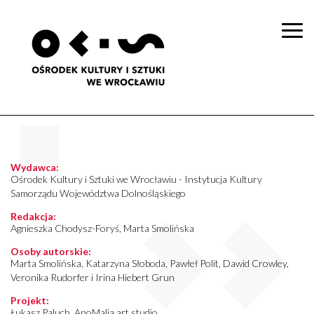
Togg
navi
Wydawca:
Ośrodek Kultury i Sztuki we Wrocławiu - Instytucja Kultury
Samorządu Województwa Dolnośląskiego
Redakcja:
Agnieszka Chodysz-Foryś, Marta Smolińska
Osoby autorskie:
Marta Smolińska, Katarzyna Słoboda, Pawłeł Polit, Dawid Crowley,
Veronika Rudorfer i Irina Hiebert Grun
Projekt:
Łukasz Paluch, AnoMalia art studio