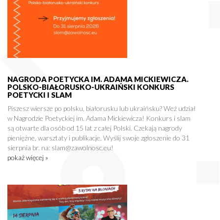
NAGRODA POETYCKA IM. ADAMA MICKIEWICZA.
POLSKO-BIAŁORUSKO-UKRAIŃSKI KONKURS
POETYCKI I SLAM
Piszesz wiersze po polsku, białorusku lub ukraińsku? Weź udział
w Nagrodzie Poetyckiej im. Adama Mickiewicza! Konkurs i slam
są otwarte dla osób od 15 lat z całej Polski. Czekają nagrody
pieniężne, warsztaty i publikacje. Wyślij swoje zgłoszenie do 31
sierpnia br. na: slam@zawolnosc.eu!
pokaż więcej »