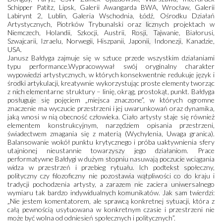
Schipper Patitz, Lipsk, Galerii Awangarda BWA, Wrocław, Galerii
Labirynt 2, Lublin, Galeria Wschodnia, Łódź, Ośrodku Działań
Artystycznych, Piotrków Trybunalski oraz licznych projektach w
Niemczech, Holandii, Szkocji, Austrii, Rosji, Tajwanie, Białorusi,
Szwajcarii, Izraelu, Norwegii, Hiszpanii, Japonii, Indonezji, Kanadzie,
USA.
Janusz Bałdyga zajmuje się w sztuce przede wszystkim działaniami
typu performance.Wypracowywał swój oryginalny charakter
wypowiedzi artystycznych, w których konsekwentnie redukuje język i
środki artykulacji, kreatywnie wykorzystując proste elementy tworząc
z nich elementarne struktury – linię, okrąg, prostokąt, punkt. Bałdyga
posługuje się pojęciem „miejsca znaczone”, w których ogromne
znaczenie ma wyczucie przestrzeni i jej uwarunkowań oraz dynamika,
jaką wnosi w nią obecność człowieka. Ciało artysty staje się również
elementem konstrukcyjnym, narzędziem opisania przestrzeni,
świadectwem zmagania się z materią (Wychylenia, Uwaga granica).
Balansowanie wokół punktu krytycznego i próba uaktywnienia sfery
utajnionej nieustannie towarzyszy jego działaniom. Prace
performatywne Bałdygi w dużym stopniu nasuwają poczucie wciągania
widza w przestrzeń i przebieg rytuału. Ich podtekst społeczny,
polityczny czy filozoficzny nie pozostawia wątpliwości co do kraju i
tradycji pochodzenia artysty, a zarazem nie zaciera uniwersalnego
wymiaru tak bardzo indywidualnych komunikatów. Jak sam twierdzi:
„Nie jestem komentatorem, ale sprawcą konkretnej sytuacji, która z
całą pewnością usytuowana w konkretnym czasie i przestrzeni nie
może być wolna od odniesień społecznych i politycznych”.