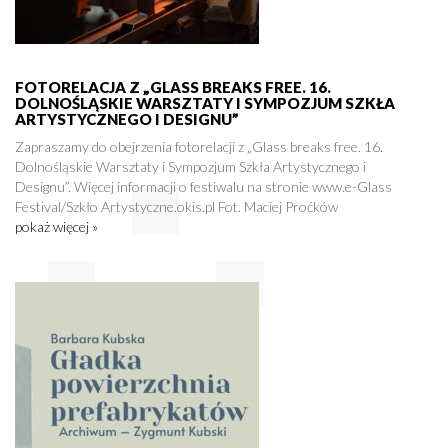
FOTORELACJA Z „GLASS BREAKS FREE. 16.
DOLNOŚLĄSKIE WARSZTATY I SYMPOZJUM SZKŁA
ARTYSTYCZNEGO I DESIGNU”
Zapraszamy do obejrzenia fotorelacji z „Glass breaks free. 16.
Dolnośląskie Warsztaty i Sympozjum Szkła Artystycznego i
Designu”. Więcej informacji o festiwalu na stronie www.e-Glass
Festival/Szkło Artystyczne.okis.pl Fot. Maciej Proćków
pokaż więcej »