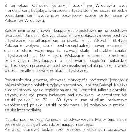
Z tej okazji Ośrodek Kultury i Sztuki we Wrocławiu wyda
monograficzną książkę o twórczości artysty, która jednocześnie będzie
początkiem serii wydawnictw poświęcony sztuce performance w
Polsce i we Wrocławiu.
Założeniem programowym książki jest przedstawienie na podstawie
twórczości Janusza Bałdygi, złożonej, wielopłaszczyznowej postawy
artystycznej kształtującej się na przełomie lat 70-tych i 80-tych.
Pokazanie wpływu sztuki postkonceptualnej, nowej ekspresji i
dramatu stanu wojennego na rozwój, skalę i charakter działań
artystycznych lat 80 – tych. Wskazanie znaczenia przestrzeni
peryferyjnych decydujących o zachowaniu ciągłości najbardziej
wartościowych procesów i postaw niezależnej sztuki polskiej również
w obszarze alternatywnej edukacji artystycznej.
Powstanie dwujęzyczna, pierwsza monografia twórczości jednego z
najważniejszych polskich, żyjących artystów, Janusza Bałdygi. Książka
z jednej strony będzie pogłębioną analizą i kontekstualizacją dorobku
artysty, z drugiej pracą badawczą nad zjawiskami w przestrzeniach
sztuki polskiej lat 70 – 80 tych o raz studium badawczym
współczesnej polskiej sztuki performans i jej związków z rzeźbą i
sztuką intermedialną.
Książka pod redakcją Agnieszki Chodysz-Foryś i Marty Smolińskiej
będzie składać się z trzech dopełniających się części.
Pierwszą stanowić będzie zbiór esejów, krytycznych opracowań