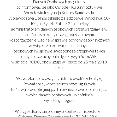
Danych Osobowych pragniemy
poinformować, że jako Ośrodek Kultury i Sztuki we
Wrocławiu Instytucja Kultury Samorządu
Województwa Dolnośląskiego z siedzibą we Wrocławiu 50-
101, ul. Rynek-Ratusz 24 jesteśmy
administratorem danych osobowych i przetwarzamy je w
sposób bezpieczny oraz zgodny z prawem.
Rozporządzenie Ogólne w sprawie ochrony osób fizycznych
w związku z przetwarzaniem danych
osobowych i w sprawie swobodnego przepływu takich
danych oraz uchylenia dyrektywy 95/46/WE,
w skrócie RODO, obowiązuje w Polsce od 25 maja 2018
roku.
W związku z powyższym, zaktualizowaliśmy Politykę
PARTNER:
Prywatności, w tym zakres przysługujących
Państwu praw, obejmujących również prawo do usunięcia
swoich danych osobowych lub cofnięcia
wyrażonych zgód.
Copyright © 2017-2025
W przypadku pytań prosimy o kontakt z Inspektorem
Ochrony Danych Osobowych: tel. 71 344 28 64,