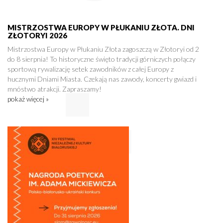
MISTRZOSTWA EUROPY W PŁUKANIU ZŁOTA. DNI
ZŁOTORYI 2026
Mistrzostwa Europy w Płukaniu Złota zagoszczą w Złotoryi od 2
do 8 sierpnia! To historyczne święto tradycji górniczych połączy
sportową rywalizację setek zawodników z całej Europy z
hucznymi Dniami Miasta. Czekają nas zawody, koncerty gwiazd i
mnóstwo atrakcji. Zapraszamy!
pokaż więcej »