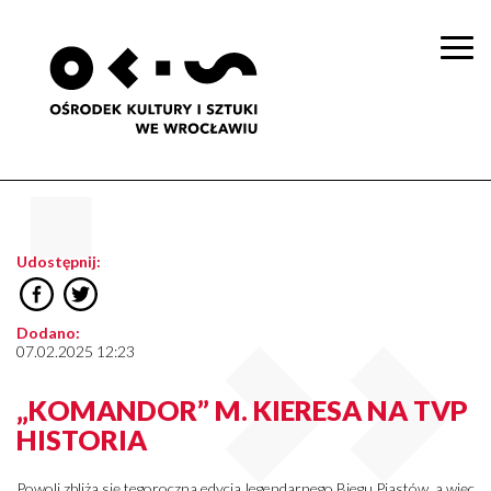
Togg
navi
Udostępnij:
Dodano:
07.02.2025 12:23
„KOMANDOR” M. KIERESA NA TVP
HISTORIA
Powoli zbliża się tegoroczna edycja legendarnego Biegu Piastów, a więc