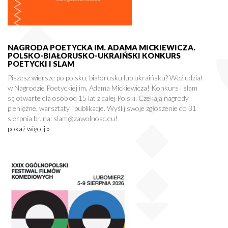
NAGRODA POETYCKA IM. ADAMA MICKIEWICZA.
POLSKO-BIAŁORUSKO-UKRAIŃSKI KONKURS
POETYCKI I SLAM
Piszesz wiersze po polsku, białorusku lub ukraińsku? Weź udział
w Nagrodzie Poetyckiej im. Adama Mickiewicza! Konkurs i slam
są otwarte dla osób od 15 lat z całej Polski. Czekają nagrody
pieniężne, warsztaty i publikacje. Wyślij swoje zgłoszenie do 31
sierpnia br. na: slam@zawolnosc.eu!
pokaż więcej »