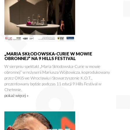
„MARIA SKŁODOWSKA-CURIE W MOWIE
OBRONNEJ” NA 9 HILLS FESTIVAL
W sierpniu spektakl „Maria Skłodowska-Curie w mowie
obronnej” w reżyserii Mariusza Wójtowicza, koprodukowany
przez OKiS we Wrocławiu i Stowarzyszenie K.O.T.,
prezentowany będzie podczas 11 edycji 9 Hills Festival w
Chełmnie.
pokaż więcej »