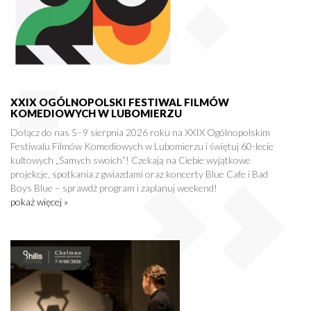
XXIX OGÓLNOPOLSKI FESTIWAL FILMÓW
KOMEDIOWYCH W LUBOMIERZU
Dołącz do nas 5–9 sierpnia 2026 roku na XXIX Ogólnopolskim
Festiwalu Filmów Komediowych w Lubomierzu i świętuj 60-lecie
kultowych „Samych swoich”! Czekają na Ciebie wyjątkowe
projekcje, spotkania z gwiazdami oraz koncerty Blue Cafe i Bad
Boys Blue – sprawdź program i zaplanuj weekend!
pokaż więcej »