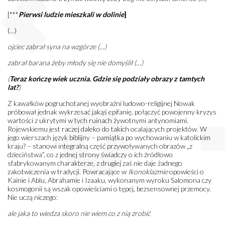
[***
Pierwsi ludzie mieszkali w dolinie
]
(…)
ojciec zabrał syna na wzgórze (…)
zabrał barana żeby młody się nie domyślił (…)
(
Teraz kończę wiek ucznia. Gdzie się podziały obrazy z tamtych
lat?
)
Z kawałków pogruchotanej wyobraźni ludowo-religijnej Nowak
próbował jednak wykrzesać jakąś epifanię, połączyć powojenny kryzys
wartości z ukrytymi w tych ruinach żywotnymi antynomiami.
Rojewskiemu jest raczej daleko do takich ocalających projektów. W
jego wierszach język biblijny – pamiątka po wychowaniu w katolickim
kraju? – stanowi integralną część przywoływanych obrazów „z
dzieciństwa”, co z jednej strony świadczy o ich źródłowo
sfabrykowanym charakterze, z drugiej zaś nie daje żadnego
zakotwiczenia w tradycji. Powracające w
Ikonoklazmie
opowieści o
Kainie i Ablu, Abrahamie i Izaaku, wykonanym wyroku Salomona czy
kosmogonii są wszak opowieściami o tępej, bezsensownej przemocy.
Nie uczą niczego:
ale jaka to wiedza skoro nie wiem co z nią zrobić