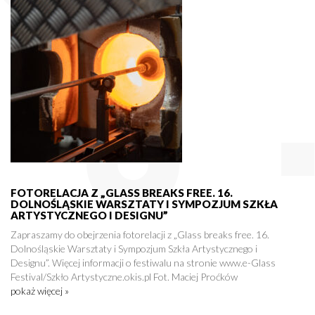
FOTORELACJA Z „GLASS BREAKS FREE. 16.
DOLNOŚLĄSKIE WARSZTATY I SYMPOZJUM SZKŁA
ARTYSTYCZNEGO I DESIGNU”
Zapraszamy do obejrzenia fotorelacji z „Glass breaks free. 16.
Dolnośląskie Warsztaty i Sympozjum Szkła Artystycznego i
Designu”. Więcej informacji o festiwalu na stronie www.e-Glass
Festival/Szkło Artystyczne.okis.pl Fot. Maciej Proćków
pokaż więcej »