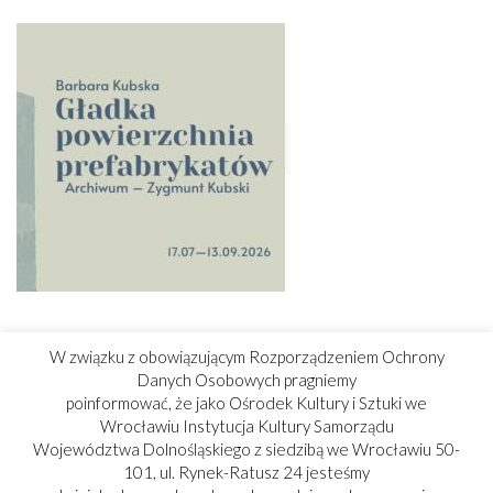
BARBARA KUBSKA. GŁADKA POWIERZCHNIA
PREFABRYKATÓW
W związku z obowiązującym Rozporządzeniem Ochrony
Danych Osobowych pragniemy
Nowa wystawa w Galerii FOTO-GEN OKIS, na której Barbara
poinformować, że jako Ośrodek Kultury i Sztuki we
Kubska podejmuje dialog z niezwykłym archiwum fotograficznym
Wrocławiu Instytucja Kultury Samorządu
swojego dziadka, Zygmunta Kubskiego, będącym kroniką jednego
Województwa Dolnośląskiego z siedzibą we Wrocławiu 50-
z najważniejszych projektów urbanistycznych okresu PRL.
101, ul. Rynek-Ratusz 24 jesteśmy
pokaż więcej »