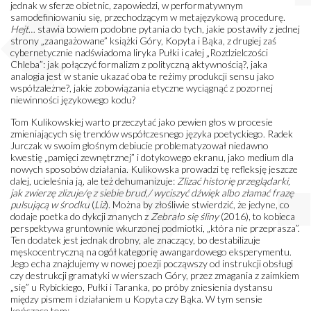
jednak w sferze obietnic, zapowiedzi, w performatywnym
samodefiniowaniu się, przechodzącym w metajęzykową procedurę.
Hejt
… stawia bowiem podobne pytania do tych, jakie postawiły z jednej
strony „zaangażowane” książki Góry, Kopyta i Bąka, z drugiej zaś
cybernetycznie nadświadoma liryka Pułki i całej „Rozdzielczości
Chleba”: jak połączyć formalizm z polityczną aktywnością?, jaka
analogia jest w stanie ukazać oba te reżimy produkcji sensu jako
współzależne?, jakie zobowiązania etyczne wyciągnąć z pozornej
niewinności językowego kodu?
Tom Kulikowskiej warto przeczytać jako pewien głos w procesie
zmieniających się trendów współczesnego języka poetyckiego. Radek
Jurczak w swoim głośnym debiucie problematyzował niedawno
kwestię „pamięci zewnętrznej” i dotykowego ekranu, jako medium dla
nowych sposobów działania. Kulikowska prowadzi tę refleksję jeszcze
dalej, ucieleśnia ją, ale też dehumanizuje:
Zlizać historię przeglądarki,
jak zwierzę zlizuje/ę z siebie brud,/ wyciszyć dźwięk albo złamać frazę
pulsującą w środku
(
Liż
). Można by złośliwie stwierdzić, że jedyne, co
dodaje poetka do dykcji znanych z
Zebrało się śliny
(2016), to kobieca
perspektywa gruntownie wkurzonej podmiotki, „która nie przeprasza”.
Ten dodatek jest jednak drobny, ale znaczący, bo destabilizuje
męskocentryczną na ogół kategorię awangardowego eksperymentu.
Jego echa znajdujemy w nowej poezji począwszy od instrukcji obsługi
czy destrukcji gramatyki w wierszach Góry, przez zmagania z zaimkiem
„się” u Rybickiego, Pułki i Taranka, po próby zniesienia dystansu
między pismem i działaniem u Kopyta czy Bąka. W tym sensie
kończące tom: