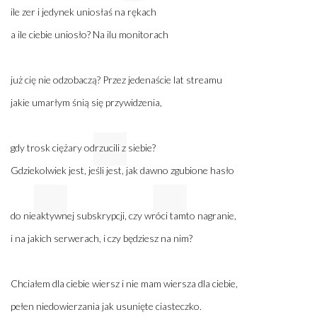
ile zer i jedynek uniosłaś na rękach
a ile ciebie uniosło? Na ilu monitorach
już cię nie odzobaczą? Przez jedenaście lat streamu
jakie umarłym śnią się przywidzenia,
gdy trosk ciężary odrzucili z siebie?
Gdziekolwiek jest, jeśli jest, jak dawno zgubione hasło
do nieaktywnej subskrypcji, czy wróci tamto nagranie,
i na jakich serwerach, i czy będziesz na nim?
Chciałem dla ciebie wiersz i nie mam wiersza dla ciebie,
pełen niedowierzania jak usunięte ciasteczko.