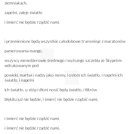
ziemniakach,
zapełni, zaleje światło
i śmierć nie będzie rządzić nami,
i przemienione będą wszystkie całodobowe transmisje z maratonów
panierowania mango,
wszyscy menedżerowie średniego i wyższego szczebla ze Skype’em
wdrukowanym pod
powieki, martwi i nadzy jako memy, i osłoni ich światło, i napełni ich
światło, i napełni
ich światło, u stóp i dłoni nosić będą światło, i filtrów
błękitu już nie będzie, i śmierć nie będzie rządzić nami,
i śmierć nie będzie rządzić nami,
i śmierć nie będzie rządzić nami,