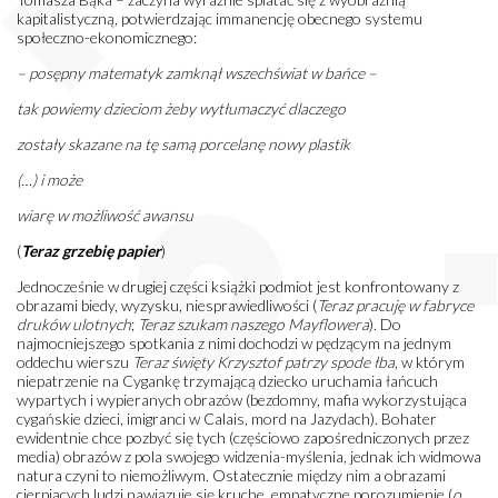
kapitalistyczną, potwierdzając immanencję obecnego systemu
społeczno-ekonomicznego:
– posępny matematyk zamknął wszechświat w bańce –
tak powiemy dzieciom żeby wytłumaczyć dlaczego
zostały skazane na tę samą porcelanę nowy plastik
(…) i może
wiarę w możliwość awansu
(
Teraz grzebię papier
)
Jednocześnie w drugiej części książki podmiot jest konfrontowany z
obrazami biedy, wyzysku, niesprawiedliwości (
Teraz pracuję w fabryce
druków ulotnych
;
Teraz szukam naszego Mayflowera
). Do
najmocniejszego spotkania z nimi dochodzi w pędzącym na jednym
oddechu wierszu
Teraz święty Krzysztof patrzy spode łba
, w którym
niepatrzenie na Cygankę trzymającą dziecko uruchamia łańcuch
wypartych i wypieranych obrazów (bezdomny, mafia wykorzystująca
cygańskie dzieci, imigranci w Calais, mord na Jazydach). Bohater
ewidentnie chce pozbyć się tych (częściowo zapośredniczonych przez
media) obrazów z pola swojego widzenia-myślenia, jednak ich widmowa
natura czyni to niemożliwym. Ostatecznie między nim a obrazami
cierpiących ludzi nawiązuje się kruche, empatyczne porozumienie (
o