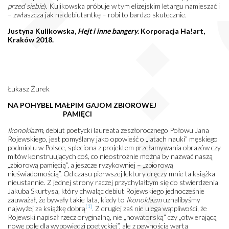
przed siebie
). Kulikowska próbuje w tym elizejskim letargu namieszać i
– zwłaszcza jak na debiutantkę – robi to bardzo skutecznie.
Justyna Kulikowska,
Hejt i inne bangery
. Korporacja Ha!art,
Kraków 2018.
Łukasz Żurek
NA POHYBEL MAŁPIM GAJOM ZBIOROWEJ
PAMIĘCI
Ikonoklazm
, debiut poetycki laureata zeszłorocznego Połowu Jana
Rojewskiego, jest pomyślany jako opowieść o „latach nauki” męskiego
podmiotu w Polsce, spleciona z projektem przełamywania obrazów czy
mitów konstruujących coś, co nieostrożnie można by nazwać naszą
„zbiorową pamięcią”, a jeszcze ryzykowniej – „zbiorową
nieświadomością”. Od czasu pierwszej lektury dręczy mnie ta książka
nieustannie. Z jednej strony raczej przychylałbym się do stwierdzenia
Jakuba Skurtysa, który chwaląc debiut Rojewskiego jednocześnie
zauważał, że bywały takie lata, kiedy to
Ikonoklazm
uznalibyśmy
[1]
najwyżej za książkę dobrą
. Z drugiej zaś nie ulega wątpliwości, że
Rojewski napisał rzecz oryginalną, nie „nowatorską” czy „otwierającą
nowe pole dla wypowiedzi poetyckiej”, ale z pewnością wartą