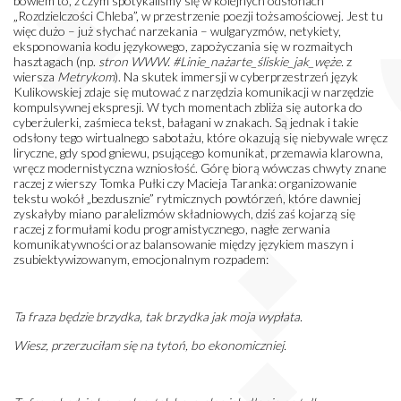
bowiem to, z czym spotykaliśmy się w kolejnych odsłonach
„Rozdzielczości Chleba”, w przestrzenie poezji tożsamościowej. Jest tu
więc dużo – już słychać narzekania – wulgaryzmów, netykiety,
eksponowania kodu językowego, zapożyczania się w rozmaitych
hasztagach (np.
stron WWW. #Linie_nażarte_śliskie_jak_węże.
z
wiersza
Metrykom
). Na skutek immersji w cyberprzestrzeń język
Kulikowskiej zdaje się mutować z narzędzia komunikacji w narzędzie
kompulsywnej ekspresji. W tych momentach zbliża się autorka do
cyberżulerki, zaśmieca tekst, bałagani w znakach. Są jednak i takie
odsłony tego wirtualnego sabotażu, które okazują się niebywale wręcz
liryczne, gdy spod gniewu, psującego komunikat, przemawia klarowna,
wręcz modernistyczna wzniosłość. Górę biorą wówczas chwyty znane
raczej z wierszy Tomka Pułki czy Macieja Taranka: organizowanie
tekstu wokół „bezdusznie” rytmicznych powtórzeń, które dawniej
zyskałyby miano paralelizmów składniowych, dziś zaś kojarzą się
raczej z formułami kodu programistycznego, nagłe zerwania
komunikatywności oraz balansowanie między językiem maszyn i
zsubiektywizowanym, emocjonalnym rozpadem:
Ta fraza będzie brzydka, tak brzydka jak moja wypłata.
Wiesz, przerzuciłam się na tytoń, bo ekonomiczniej.