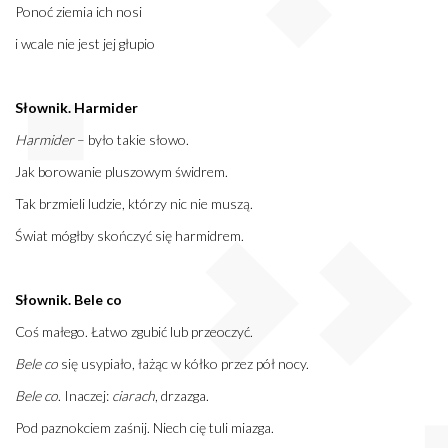
Ponoć ziemia ich nosi
i wcale nie jest jej głupio
Słownik. Harmider
Harmider
– było takie słowo.
Jak borowanie pluszowym świdrem.
Tak brzmieli ludzie, którzy nic nie muszą.
Świat mógłby skończyć się harmidrem.
Słownik. Bele co
Coś małego. Łatwo zgubić lub przeoczyć.
Bele co
się usypiało, łażąc w kółko przez pół nocy.
Bele co
. Inaczej:
ciarach
, drzazga.
Pod paznokciem zaśnij. Niech cię tuli miazga.