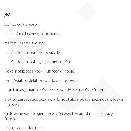
/b/
z Dylana Thomasa
I śmierć nie będzie rządzić nami,
martwi i nadzy jako żywi
u stóp i łokci nosić będą gwiazdy,
u stóp i łokci nosić będą memy, u stóp
i łokci nosić będą kotki Pusheenki, nosić
będą światło, błękitne światło z tabletów, z
monitorów, smartfonów, żółte światło z ekranów z filtrem
błękitu, zarastające oczy światło Youtube’a oglądanego nocą w łóżku,
miarowe
taktowane światło gier zręcznościowych w autobusach z pracy, i
śmierć
nie będzie rządzić nami,