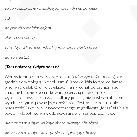
to co niezapisane na żadnej karcie ni dysku pamięci
(…)
na pohybel małpim gajom
zbiorowej pamięci
tym chybotliwym konstrukcjom z ażurowych rurek
do sikania
(…)
(
Teraz niszczę święte obrazy
)
Wbrew temu, co mówi się w wierszu (
i niszczyłem ich obrazy
), a w
zgodzie z etymologią „ikonoklazmu” (greckie
kláō
to tyle, co łamać,
przerwać, osłabić), u Rojewskiego mamy jednak do czynienia ze
znacznie bardziej skomplikowaną operacją na wizualno-
wyobrażeniowym archiwum kultury polskiej niż z ostrym atakiem
wymierzonym w pewne jego części. Manifestowane odrzucenie
przeszłości i skok w wir nowoczesnego, migotliwego „teraz” staje się
bowiem kłopotliwe w świetle sugestii z wiersza poprzedniego:
ale z czym miałbym walczyć skoro niczego nie widzę
ale z czym miałbym walczyć skoro spłonęły obrazy