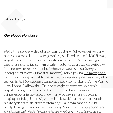
Jakub Skurtys
Our Happy Hardcore
Hejt i inne bangery
, debiutancki tom Justyny Kulikowskiej, wydany
przez krakowski Ha!art w wojowniczej serii pod redakcją Mai Staśko,
zdążył już podzielić nielicznych czytelników poezji. Nie robię tego
często, ale skoro już samym tytułem autorka zaprasza do wejścia w
internetową przestrzeń hejtu i młodzieżowego slangu (
banger
to
inaczej hit muzyczny lub ostra impreza), zerknijmy na
lubimyczytać.pl
.
Tam dowiemy się, że jest to
bezsprzecznie najlepszy debiut roku
, albo
też:
no to jest bardzo złe, szkoda strzępić ryja
(to akurat Annie Warhol
– czyli Anna Fiałkowska). Trudno o większy rozstrzał w ocenie
współczesnego tomu, na ogół trudno też jednak o większe
zainteresowanie, zwłaszcza gdy mamy do czynienia z klasyczną
książką poetyką. Jedno się zatem Kulikowskiej udało z marszu: dla
niektórych stała się przedmiotem hejtu, a innym zapodała kilka
niezłych bangerów, choćby odświeżając Scootera (
Szanuję Scootera,
jak pigułkę, pęknięcie / w moim/jej wewnętrznym rusztowaniu
z
Z