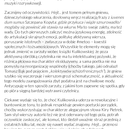
muzyki rozrywkowej
).
Zacznijmy od oczywistości.
Hejt…
jest tomem pełnym gniewu,
dziewczyńskiego wkurzenia, dosłowną wręcz realizacją frazy z
iuvenes
dum sumus
Szczepana Kopyta:
gdzie przykuca i wiąże sznurowadło/
mogłaby się powiesić ale stawia na wkurw
. Ma to swoje zalety, ma też
wady. Do tych pierwszych zaliczyć można językową energię, zdolność
do artykulacji skrajnych emocji, politykę afektywną wiersza,
poruszanie istotnych – zwłaszcza w dobie #metoo – kwestii
społecznych i tożsamościowych. Wszystkie te elementy mogą się
jednak zmienić w zarzuty wobec książki Kulikowskiej: że poza
afektywną obróbką czytelnika nie ma tu intelektualnej pożywki, że
różnica płciowa ma charakter ekskluzywny, a sama poetka nie ma
pomysłu na reorganizację wspólnoty (choćby takiego, jaki odnalazł
Tomasz Bąk pod pojęciem
„kolektywów schizofrenicznych”
), że gniew
szybko się wyczerpuje i wierszom grozi schematyczność, a aktualność
tego modelu zaangażowania zbyt podatna jest na chwilowe mody.
Antycypuję w ten sposób zarzuty, z jakimi tom zapewne się spotka, gdy
po pióra sięgną bardziej wytrawni czytelnicy.
Ciekawe wydaje się to, że choć Kulikowska uderza w rewolucyjne i
buntownicze tony, to jednak respektuje pewien poetycki porządek,
choćby wykorzystując w charakterze alegacyjnym słowa Kiry Pietrek.
Sam styl wierszy autorki też nie jest oderwany od tego pola, potrafi
oczywiście zaskoczyć, ale komuś, kto śledził uważnie straż przednią z
ostatnich kilku lat, może się nawet wydać znajomy.
Hejt
… przenosi