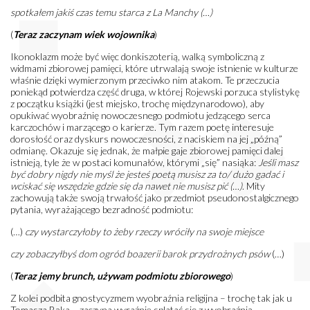
spotkałem jakiś czas temu starca z La Manchy (…)
(
Teraz zaczynam wiek wojownika
)
Ikonoklazm może być więc donkiszoterią, walką symboliczną z
widmami zbiorowej pamięci, które utrwalają swoje istnienie w kulturze
właśnie dzięki wymierzonym przeciwko nim atakom. Te przeczucia
poniekąd potwierdza część druga, w której Rojewski porzuca stylistykę
z początku książki (jest miejsko, trochę międzynarodowo), aby
opukiwać wyobraźnię nowoczesnego podmiotu jedzącego serca
karczochów i marzącego o karierze. Tym razem poetę interesuje
dorosłość oraz dyskurs nowoczesności, z naciskiem na jej „późną”
odmianę. Okazuje się jednak, że małpie gaje zbiorowej pamięci dalej
istnieją, tyle że w postaci komunałów, którymi „się” nasiąka:
Jeśli masz
być dobry nigdy nie myśl że jesteś poetą musisz za to/
dużo gadać i
wciskać się wszędzie gdzie się da nawet nie musisz pić (…)
. Mity
zachowują także swoją trwałość jako przedmiot pseudonostalgicznego
pytania, wyrażającego bezradność podmiotu:
(…)
czy wystarczyłoby to żeby rzeczy wróciły na swoje miejsce
czy zobaczyłbyś dom ogród boazerii barok przydrożnych psów
(…)
(
Teraz jemy brunch, używam podmiotu zbiorowego
)
Z kolei podbita gnostycyzmem wyobraźnia religijna – trochę tak jak u
Tomasza Bąka – zaczyna wyraźnie splatać się z wyobraźnią