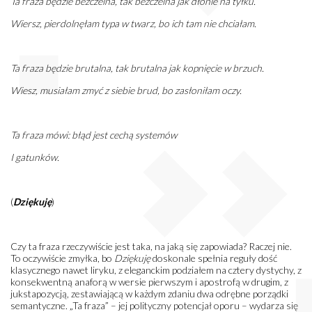
Ta fraza będzie bezczelna, tak bezczelna jak dłonie na tyłku.
Wiersz, pierdolnęłam typa w twarz, bo ich tam nie chciałam.
Ta fraza będzie brutalna, tak brutalna jak kopnięcie w brzuch.
Wiesz, musiałam zmyć z siebie brud, bo zasłoniłam oczy.
Ta fraza mówi: błąd jest cechą systemów
I gatunków.
(
Dziękuję
)
Czy ta fraza rzeczywiście jest taka, na jaką się zapowiada? Raczej nie.
To oczywiście zmyłka, bo
Dziękuję
doskonale spełnia reguły dość
klasycznego nawet liryku, z eleganckim podziałem na cztery dystychy, z
konsekwentną anaforą w wersie pierwszym i apostrofą w drugim, z
jukstapozycją, zestawiającą w każdym zdaniu dwa odrębne porządki
semantyczne. „Ta fraza” – jej polityczny potencjał oporu – wydarza się