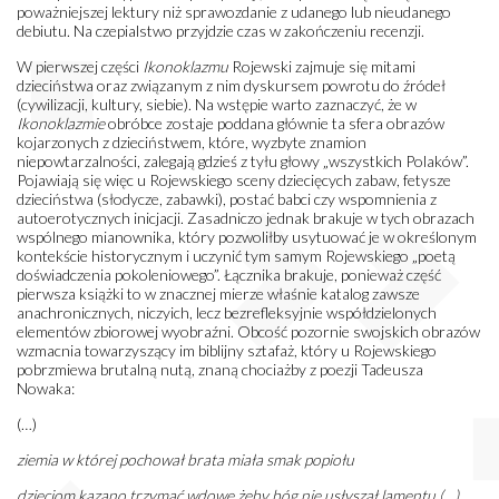
poważniejszej lektury niż sprawozdanie z udanego lub nieudanego
debiutu. Na czepialstwo przyjdzie czas w zakończeniu recenzji.
W pierwszej części
Ikonoklazmu
Rojewski zajmuje się mitami
dzieciństwa oraz związanym z nim dyskursem powrotu do źródeł
(cywilizacji, kultury, siebie). Na wstępie warto zaznaczyć, że w
Ikonoklazmie
obróbce zostaje poddana głównie ta sfera obrazów
kojarzonych z dzieciństwem, które, wyzbyte znamion
niepowtarzalności, zalegają gdzieś z tyłu głowy „wszystkich Polaków”.
Pojawiają się więc u Rojewskiego sceny dziecięcych zabaw, fetysze
dzieciństwa (słodycze, zabawki), postać babci czy wspomnienia z
autoerotycznych inicjacji. Zasadniczo jednak brakuje w tych obrazach
wspólnego mianownika, który pozwoliłby usytuować je w określonym
kontekście historycznym i uczynić tym samym Rojewskiego „poetą
doświadczenia pokoleniowego”. Łącznika brakuje, ponieważ część
pierwsza książki to w znacznej mierze właśnie katalog zawsze
anachronicznych, niczyich, lecz bezrefleksyjnie współdzielonych
elementów zbiorowej wyobraźni. Obcość pozornie swojskich obrazów
wzmacnia towarzyszący im biblijny sztafaż, który u Rojewskiego
pobrzmiewa brutalną nutą, znaną chociażby z poezji Tadeusza
Nowaka:
(…)
ziemia w której pochował brata miała smak popiołu
dzieciom kazano trzymać wdowę żeby bóg nie usłyszał lamentu (…)