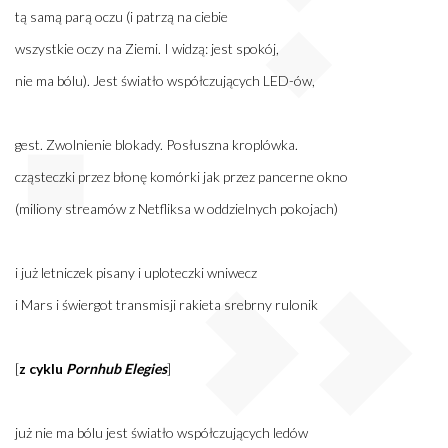
tą samą parą oczu (i patrzą na ciebie
wszystkie oczy na Ziemi. I widzą: jest spokój,
nie ma bólu). Jest światło współczujących LED-ów,
gest. Zwolnienie blokady. Posłuszna kroplówka.
cząsteczki przez błonę komórki jak przez pancerne okno
(miliony streamów z Netfliksa w oddzielnych pokojach)
i już letniczek pisany i uploteczki wniwecz
i Mars i świergot transmisji rakieta srebrny rulonik
[
z cyklu
Pornhub Elegies
]
już nie ma bólu jest światło współczujących ledów