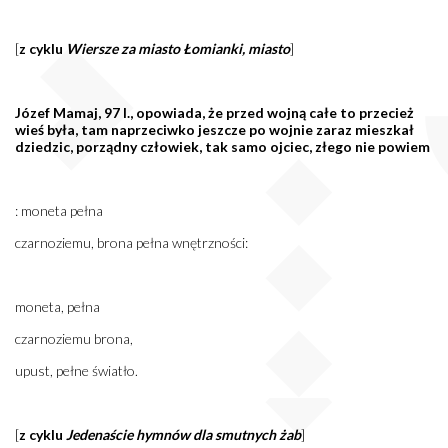
[
z cyklu
Wiersze za miasto Łomianki, miasto
]
Józef Mamaj, 97 l., opowiada, że przed wojną całe to przecież
wieś była, tam naprzeciwko jeszcze po wojnie zaraz mieszkał
dziedzic, porządny człowiek, tak samo ojciec, złego nie powiem
: moneta pełna
czarnoziemu, brona pełna wnętrzności:
moneta, pełna
czarnoziemu brona,
upust, pełne światło.
[
z cyklu
Jedenaście hymnów dla smutnych żab
]