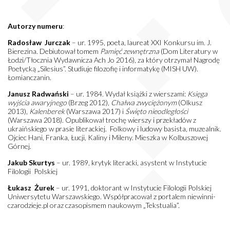
Autorzy numeru
:
Radosław Jurczak
– ur. 1995, poeta, laureat XXI Konkursu im. J.
Bierezina. Debiutował tomem
Pamięć zewnętrzna
(Dom Literatury w
Łodzi/Tłocznia Wydawnicza Ach Jo 2016), za który otrzymał Nagrodę
Poetycką „Silesius”. Studiuje filozofię i informatykę (MISH UW).
Łomianczanin.
Janusz Radwański
– ur. 1984. Wydał książki z wierszami:
Księga
wyjścia awaryjnego
(Brzeg 2012),
Chałwa zwyciężonym
(Olkusz
2013),
Kalenberek
(Warszawa 2017) i
Święto nieodległości
(Warszawa 2018). Opublikował trochę wierszy i przekładów z
ukraińskiego w prasie literackiej. Folkowy i ludowy basista, muzealnik.
Ojciec Hani, Franka, Łucji, Kaliny i Mileny. Mieszka w Kolbuszowej
Górnej.
Jakub Skurtys
– ur. 1989, krytyk literacki, asystent w Instytucie
Filologii Polskiej
Łukasz Żurek
– ur. 1991, doktorant w Instytucie Filologii Polskiej
Uniwersytetu Warszawskiego. Współpracował z portalem niewinni-
czarodzieje.pl oraz czasopismem naukowym „Tekstualia”.