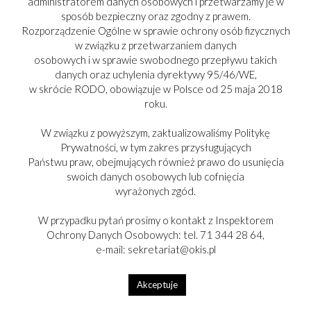
administratorem danych osobowych i przetwarzamy je w
sposób bezpieczny oraz zgodny z prawem.
Rozporządzenie Ogólne w sprawie ochrony osób fizycznych
w związku z przetwarzaniem danych
osobowych i w sprawie swobodnego przepływu takich
danych oraz uchylenia dyrektywy 95/46/WE,
w skrócie RODO, obowiązuje w Polsce od 25 maja 2018
roku.
W związku z powyższym, zaktualizowaliśmy Politykę
Prywatności, w tym zakres przysługujących
Państwu praw, obejmujących również prawo do usunięcia
swoich danych osobowych lub cofnięcia
wyrażonych zgód.
W przypadku pytań prosimy o kontakt z Inspektorem
LEGNICKIE LATO KULTURALNE 2026
Ochrony Danych Osobowych: tel. 71 344 28 64,
Legnica przygotowała wyjątkowo bogaty program wakacyjnych
e-mail: sekretariat@okis.pl
wydarzeń kulturalnych. W ramach „Legnickiego Lata
Kulturalnego” odbędą się koncerty, seanse filmowe pod gołym
Akceptuje
niebem, festiwale oraz liczne wydarzenia plenerowe dla
uczestników w każdym wieku.