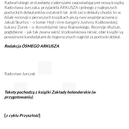
Radwańskiego zestawiamy z wierszami zapowiadającymi nową książkę
Radosława Jurczaka, przyjaciela ARKUSZA i jednego z najlepszych
poetyckich debiutantów ostatnich lat. Jeśli zaś o debiuty chodzi, to w
dziale recenzji o pierwszych książkach piszą nasi współpracownicy:
Jakub Skurtys – o tomie
Hejt i inne bangery
Justyny Kulikowskiej;
Łukasz Żurek – o
Ikonoklazmie
Jana Rojewskiego. Recenzje dłuższe,
pogłębione – jak tak zwana wieść środowiskowa niesie, obie książki są
poważnymi kandydatami do tegorocznych nagród za poetycki debiut.
Redakcja ÓSMEGO ARKUSZA
Radosław Jurczak
Teksty pochodzą z książki Zakłady holenderskie (w
przygotowaniu).
[
z cyklu Przyszłość
]