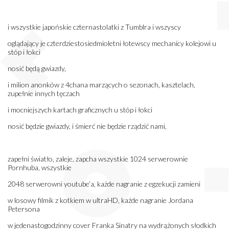
i wszystkie japońskie czternastolatki z Tumblra i wszyscy
oglądający je czterdziestosiedmioletni łotewscy mechanicy kolejowi u
stóp i łokci
nosić będą gwiazdy,
i milion anonków z 4chana marzących o sezonach, kasztelach,
zupełnie innych tęczach
i mocniejszych kartach graficznych u stóp i łokci
nosić będzie gwiazdy, i śmierć nie będzie rządzić nami,
zapełni światło, zaleje, zapcha wszystkie 1024 serwerownie
Pornhuba, wszystkie
2048 serwerowni youtube’a, każde nagranie z egzekucji zamieni
w losowy filmik z kotkiem w ultraHD, każde nagranie Jordana
Petersona
w jedenastogodzinny cover Franka Sinatry na wydrążonych słodkich