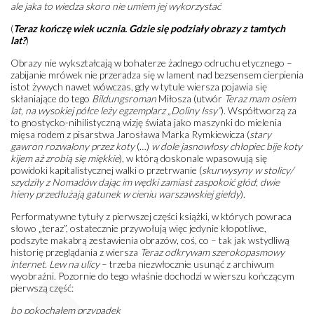
ale jaka to wiedza skoro nie umiem jej wykorzystać
(
Teraz kończę wiek ucznia. Gdzie się podziały obrazy z tamtych
lat?
)
Obrazy nie wykształcają w bohaterze żadnego odruchu etycznego –
zabijanie mrówek nie przeradza się w lament nad bezsensem cierpienia
istot żywych nawet wówczas, gdy w tytule wiersza pojawia się
skłaniające do tego
Bildungsroman
Miłosza (utwór
Teraz mam osiem
lat, na wysokiej półce leży egzemplarz „Doliny Issy”
). Współtworzą za
to gnostycko-nihilistyczną wizję świata jako maszynki do mielenia
mięsa rodem z pisarstwa Jarosława Marka Rymkiewicza (
stary
gawron rozwalony przez koty
(…)
w dole jasnowłosy chłopiec bije koty
kijem aż zrobią się miękkie
), w którą doskonale wpasowują się
powidoki kapitalistycznej walki o przetrwanie (
skurwysyny w stolicy/
szydziły z Nomadów dając im wędki zamiast zaspokoić głód
;
dwie
hieny przedłużają gatunek w cieniu warszawskiej giełdy
).
Performatywne tytuły z pierwszej części książki, w których powraca
słowo „teraz”, ostatecznie przywołują więc jedynie kłopotliwe,
podszyte makabrą zestawienia obrazów, coś, co – tak jak wstydliwą
historię przeglądania z wiersza
Teraz odkrywam szerokopasmowy
internet. Lew na ulicy
– trzeba niezwłocznie usunąć z archiwum
wyobraźni. Pozornie do tego właśnie dochodzi w wierszu kończącym
pierwszą część:
bo pokochałem przypadek