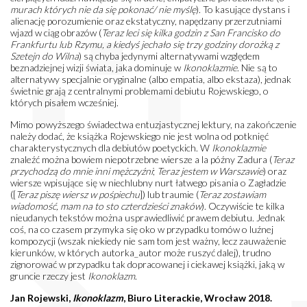
murach których nie da się pokonać/ nie myślę
). To kasujące dystans i
alienację porozumienie oraz ekstatyczny, napędzany przerzutniami
wjazd w ciąg obrazów (
Teraz leci się kilka godzin z San Francisko do
Frankfurtu lub Rzymu, a kiedyś jechało się trzy godziny dorożką z
Szetejn do Wilna
) są chyba jedynymi alternatywami względem
beznadziejnej wizji świata, jaka dominuje w
Ikonoklazmie
. Nie są to
alternatywy specjalnie oryginalne (albo empatia, albo ekstaza), jednak
świetnie grają z centralnymi problemami debiutu Rojewskiego, o
których pisałem wcześniej.
Mimo powyższego świadectwa entuzjastycznej lektury, na zakończenie
należy dodać, że książka Rojewskiego nie jest wolna od potknięć
charakterystycznych dla debiutów poetyckich. W
Ikonoklazmie
znaleźć można bowiem niepotrzebne wiersze a la późny Zadura (
Teraz
przychodzą do mnie inni mężczyźni
;
Teraz jestem w Warszawie
) oraz
wiersze wpisujące się w niechlubny nurt łatwego pisania o Zagładzie
([
Teraz piszę wiersz w pośpiechu
]) lub traumie (
Teraz zostawiam
wiadomość, mam na to sto czterdzieści znaków
). Oczywiście te kilka
nieudanych tekstów można usprawiedliwić prawem debiutu. Jednak
coś, na co czasem przymyka się oko w przypadku tomów o luźnej
kompozycji (wszak niekiedy nie sam tom jest ważny, lecz zauważenie
kierunków, w których autorka_autor może ruszyć dalej), trudno
zignorować w przypadku tak dopracowanej i ciekawej książki, jaką w
gruncie rzeczy jest
Ikonoklazm
.
Jan Rojewski,
Ikonoklazm
, Biuro Literackie, Wrocław 2018.