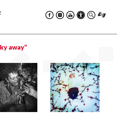
Ć
sky away”