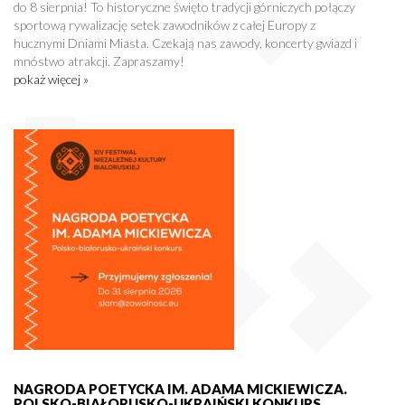
do 8 sierpnia! To historyczne święto tradycji górniczych połączy
sportową rywalizację setek zawodników z całej Europy z
hucznymi Dniami Miasta. Czekają nas zawody, koncerty gwiazd i
mnóstwo atrakcji. Zapraszamy!
pokaż więcej »
NAGRODA POETYCKA IM. ADAMA MICKIEWICZA.
POLSKO-BIAŁORUSKO-UKRAIŃSKI KONKURS