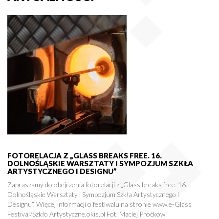
FOTORELACJA Z „GLASS BREAKS FREE. 16.
DOLNOŚLĄSKIE WARSZTATY I SYMPOZJUM SZKŁA
ARTYSTYCZNEGO I DESIGNU”
Zapraszamy do obejrzenia fotorelacji z „Glass breaks free. 16.
Dolnośląskie Warsztaty i Sympozjum Szkła Artystycznego i
Designu”. Więcej informacji o festiwalu na stronie www.e-Glass
Festival/Szkło Artystyczne.okis.pl Fot. Maciej Proćków