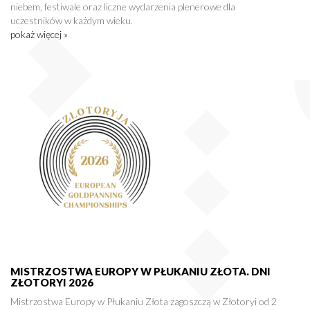
niebem, festiwale oraz liczne wydarzenia plenerowe dla
uczestników w każdym wieku.
pokaż więcej »
MISTRZOSTWA EUROPY W PŁUKANIU ZŁOTA. DNI
ZŁOTORYI 2026
Mistrzostwa Europy w Płukaniu Złota zagoszczą w Złotoryi od 2