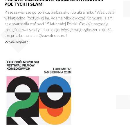
POETYCKI I SLAM
Piszesz wiersze po polsku, białorusku lub ukraińsku? Weź udział
w Nagrodzie Poetyckiej im. Adama Mickiewicza! Konkurs i slam
są otwarte dla osób od 15 lat z całej Polski. Czekają nagrody
pieniężne, warsztaty i publikacje. Wyślij swoje zgłoszenie do 31
sierpnia br. na: slam@zawolnosc.eu!
pokaż więcej »