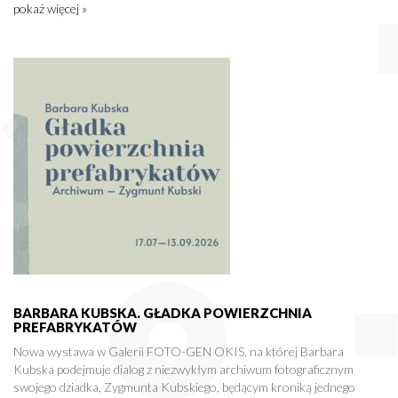
pokaż więcej »
BARBARA KUBSKA. GŁADKA POWIERZCHNIA
PREFABRYKATÓW
Nowa wystawa w Galerii FOTO-GEN OKIS, na której Barbara
Kubska podejmuje dialog z niezwykłym archiwum fotograficznym
swojego dziadka, Zygmunta Kubskiego, będącym kroniką jednego