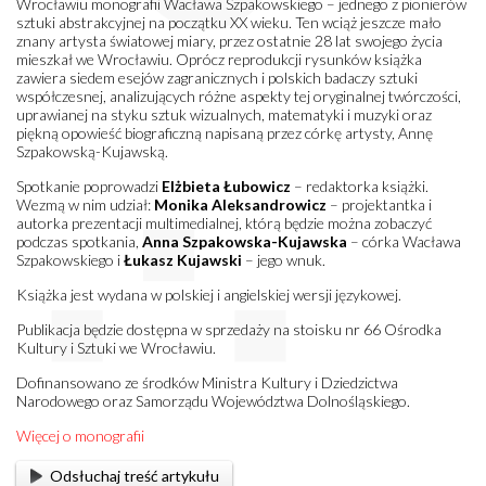
Wrocławiu monografii Wacława Szpakowskiego – jednego z pionierów
sztuki abstrakcyjnej na początku XX wieku. Ten wciąż jeszcze mało
znany artysta światowej miary, przez ostatnie 28 lat swojego życia
mieszkał we Wrocławiu. Oprócz reprodukcji rysunków książka
zawiera siedem esejów zagranicznych i polskich badaczy sztuki
współczesnej, analizujących różne aspekty tej oryginalnej twórczości,
uprawianej na styku sztuk wizualnych, matematyki i muzyki oraz
piękną opowieść biograficzną napisaną przez córkę artysty, Annę
Szpakowską-Kujawską.
Spotkanie poprowadzi
Elżbieta Łubowicz
– redaktorka książki.
Wezmą w nim udział:
Monika Aleksandrowicz
– projektantka i
autorka prezentacji multimedialnej, którą będzie można zobaczyć
podczas spotkania,
Anna Szpakowska-Kujawska
– córka Wacława
Szpakowskiego i
Łukasz Kujawski
– jego wnuk.
Książka jest wydana w polskiej i angielskiej wersji językowej.
Publikacja będzie dostępna w sprzedaży na stoisku nr 66 Ośrodka
Kultury i Sztuki we Wrocławiu.
Dofinansowano ze środków Ministra Kultury i Dziedzictwa
Narodowego oraz Samorządu Województwa Dolnośląskiego.
Więcej o monografii
Odsłuchaj treść artykułu