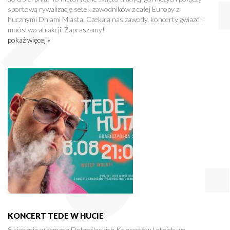
sportową rywalizację setek zawodników z całej Europy z
hucznymi Dniami Miasta. Czekają nas zawody, koncerty gwiazd i
mnóstwo atrakcji. Zapraszamy!
pokaż więcej »
KONCERT TEDE W HUCIE
8 sierpnia w ramach Dolnośląskich Koncertów Letnich we