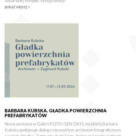
Szklarskiej Porębie. Wstęp wolny!
pokaż więcej »
BARBARA KUBSKA. GŁADKA POWIERZCHNIA
PREFABRYKATÓW
Nowa wystawa w Galerii FOTO-GEN OKIS, na której Barbara
Kubska podejmuje dialog z niezwykłym archiwum fotograficznym
swojego dziadka, Zygmunta Kubskiego, będącym kroniką jednego