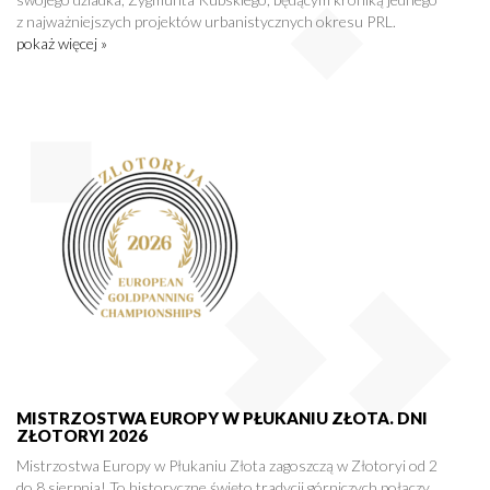
z najważniejszych projektów urbanistycznych okresu PRL.
pokaż więcej »
MISTRZOSTWA EUROPY W PŁUKANIU ZŁOTA. DNI
ZŁOTORYI 2026
Mistrzostwa Europy w Płukaniu Złota zagoszczą w Złotoryi od 2
do 8 sierpnia! To historyczne święto tradycji górniczych połączy