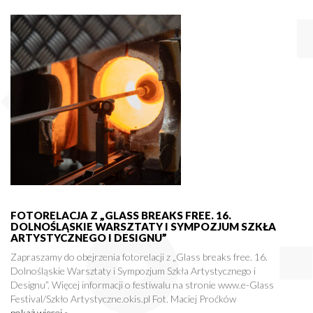
FOTORELACJA Z „GLASS BREAKS FREE. 16.
DOLNOŚLĄSKIE WARSZTATY I SYMPOZJUM SZKŁA
ARTYSTYCZNEGO I DESIGNU”
Zapraszamy do obejrzenia fotorelacji z „Glass breaks free. 16.
Dolnośląskie Warsztaty i Sympozjum Szkła Artystycznego i
Designu”. Więcej informacji o festiwalu na stronie www.e-Glass
Festival/Szkło Artystyczne.okis.pl Fot. Maciej Proćków
pokaż więcej »