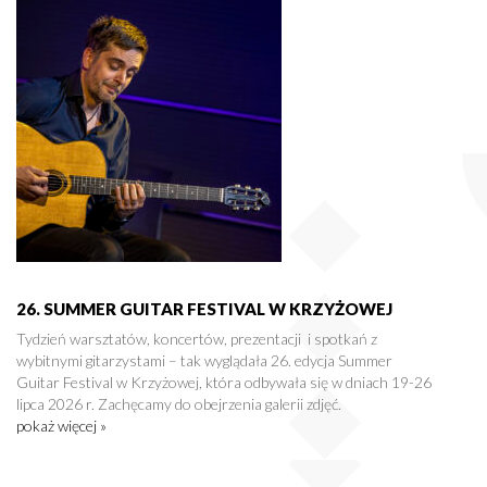
26. SUMMER GUITAR FESTIVAL W KRZYŻOWEJ
Tydzień warsztatów, koncertów, prezentacji i spotkań z
wybitnymi gitarzystami – tak wyglądała 26. edycja Summer
Guitar Festival w Krzyżowej, która odbywała się w dniach 19-26
lipca 2026 r. Zachęcamy do obejrzenia galerii zdjęć.
pokaż więcej »