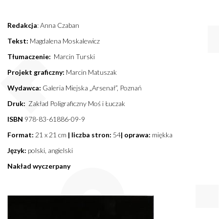
Redakcja
: Anna Czaban
Tekst:
Magdalena Moskalewicz
Tłumaczenie:
Marcin Turski
Projekt graficzny:
Marcin Matuszak
Wydawca:
Galeria Miejska „Arsenał”, Poznań
Druk:
Zakład Poligraficzny Moś i Łuczak
ISBN
978-83-61886-09-9
Format:
21 x 21 cm
| liczba stron:
54
| oprawa:
miękka
Język:
polski, angielski
Nakład wyczerpany