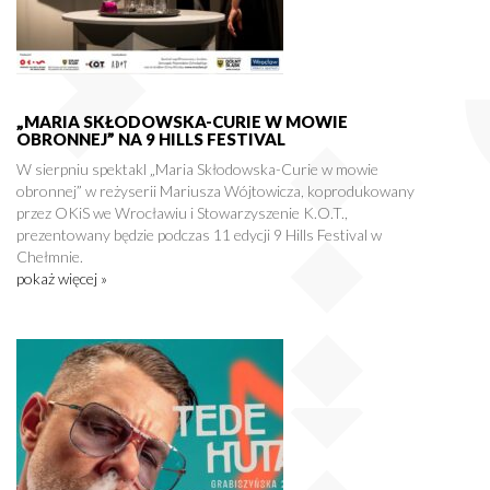
„MARIA SKŁODOWSKA-CURIE W MOWIE
OBRONNEJ” NA 9 HILLS FESTIVAL
W sierpniu spektakl „Maria Skłodowska-Curie w mowie
obronnej” w reżyserii Mariusza Wójtowicza, koprodukowany
przez OKiS we Wrocławiu i Stowarzyszenie K.O.T.,
prezentowany będzie podczas 11 edycji 9 Hills Festival w
Chełmnie.
pokaż więcej »