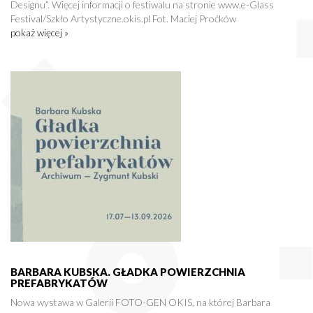
Designu”. Więcej informacji o festiwalu na stronie www.e-Glass
Festival/Szkło Artystyczne.okis.pl Fot. Maciej Proćków
pokaż więcej »
BARBARA KUBSKA. GŁADKA POWIERZCHNIA
PREFABRYKATÓW
Nowa wystawa w Galerii FOTO-GEN OKIS, na której Barbara