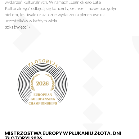
wydarzeń kulturalnych. W ramach „Legnickiego Lata
Kulturalnego” odbędą się koncerty, seanse filmowe pod gołym
niebem, festiwale oraz liczne wydarzenia plenerowe dla
uczestników w każdym wieku.
pokaż więcej »
MISTRZOSTWA EUROPY W PŁUKANIU ZŁOTA. DNI
ZŁOTORYI 2026