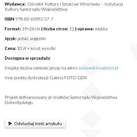
Wydawca:
Ośrodek Kultury i Sztuki we Wrocławiu – Instytucja
Kultury Samorządu Województwa
ISBN
978-83-65892-57-7
Format:
19×26 cm
| liczba stron:
12
| oprawa:
miękka
Język:
polski, angielski
Cena:
10 zł + koszt wysyłki
Dostępna w sprzedaży
Książkę można zamówić pisząc na adres
wydawnictwa@okis.pl
Inne punkty dystrybucji: Galeria FOTO-GEN
Projekt dofinansowany ze środków Samorządu Województwa
Dolnośląskiego.
Odsłuchaj treść artykułu