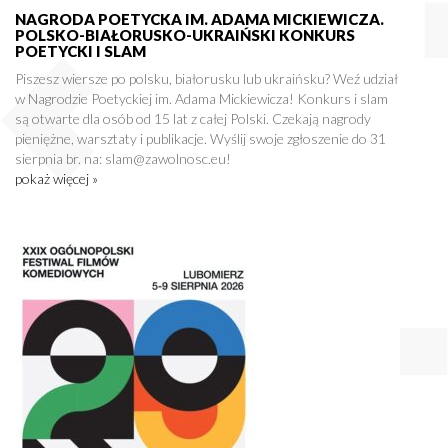
NAGRODA POETYCKA IM. ADAMA MICKIEWICZA.
POLSKO-BIAŁORUSKO-UKRAIŃSKI KONKURS
POETYCKI I SLAM
Piszesz wiersze po polsku, białorusku lub ukraińsku? Weź udział
w Nagrodzie Poetyckiej im. Adama Mickiewicza! Konkurs i slam
są otwarte dla osób od 15 lat z całej Polski. Czekają nagrody
pieniężne, warsztaty i publikacje. Wyślij swoje zgłoszenie do 31
sierpnia br. na: slam@zawolnosc.eu!
pokaż więcej »