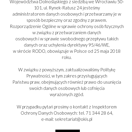
Województwa Dolnośląskiego z siedzibą we Wrocławiu 50-
101, ul. Rynek-Ratusz 24 jesteśmy
administratorem danych osobowych i przetwarzamy je w
sposób bezpieczny oraz zgodny z prawem.
Rozporządzenie Ogólne w sprawie ochrony osób fizycznych
w związku z przetwarzaniem danych
osobowych i w sprawie swobodnego przepływu takich
danych oraz uchylenia dyrektywy 95/46/WE,
w skrócie RODO, obowiązuje w Polsce od 25 maja 2018
roku.
PARTNER:
W związku z powyższym, zaktualizowaliśmy Politykę
Prywatności, w tym zakres przysługujących
Państwu praw, obejmujących również prawo do usunięcia
swoich danych osobowych lub cofnięcia
wyrażonych zgód.
Copyright © 2017-2025
W przypadku pytań prosimy o kontakt z Inspektorem
Ochrony Danych Osobowych: tel. 71 344 28 64,
e-mail: sekretariat@okis.pl