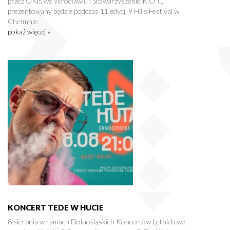
przez OKiS we Wrocławiu i Stowarzyszenie K.O.T.,
prezentowany będzie podczas 11 edycji 9 Hills Festival w
Chełmnie.
pokaż więcej »
KONCERT TEDE W HUCIE
8 sierpnia w ramach Dolnośląskich Koncertów Letnich we