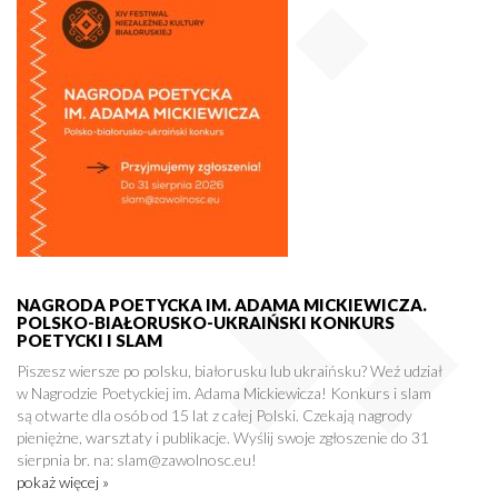
NAGRODA POETYCKA IM. ADAMA MICKIEWICZA.
POLSKO-BIAŁORUSKO-UKRAIŃSKI KONKURS
POETYCKI I SLAM
Piszesz wiersze po polsku, białorusku lub ukraińsku? Weź udział
w Nagrodzie Poetyckiej im. Adama Mickiewicza! Konkurs i slam
są otwarte dla osób od 15 lat z całej Polski. Czekają nagrody
pieniężne, warsztaty i publikacje. Wyślij swoje zgłoszenie do 31
sierpnia br. na: slam@zawolnosc.eu!
pokaż więcej »