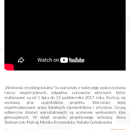
„Wołowski recykling lokalny” to warsztaty z twórczego wykorzystania
rzeczy niepotrzebnych, odpadów, surowców wtórnych, które
realizowane są od 1 lipca do 13 października 2017 roku. Kończą się
wystawą prac uczestników projektu. Warsztaty będą
współrealizowane przez lokalnych rzemieślników i artystów. Grupą
odbiorców działań warsztatowych są uczniowie wołowskich klas
gimnazjalnych. W skład zespołu projektowego wchodzą: Anna
Stelmarczyk-Matraj, Monika Bronowicka, Natalia Gołubowska