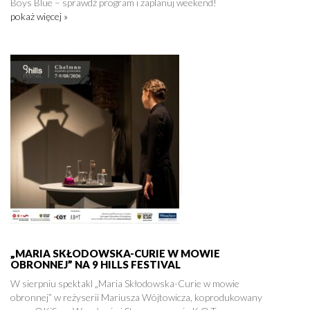
Boys Blue – sprawdź program i zaplanuj weekend!
pokaż więcej »
„MARIA SKŁODOWSKA-CURIE W MOWIE
OBRONNEJ” NA 9 HILLS FESTIVAL
W sierpniu spektakl „Maria Skłodowska-Curie w mowie
obronnej” w reżyserii Mariusza Wójtowicza, koprodukowany