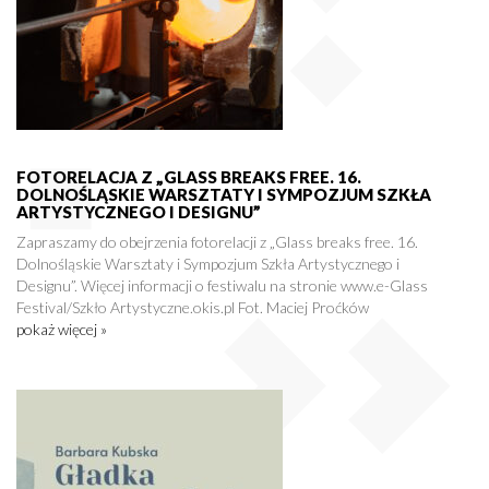
FOTORELACJA Z „GLASS BREAKS FREE. 16.
DOLNOŚLĄSKIE WARSZTATY I SYMPOZJUM SZKŁA
ARTYSTYCZNEGO I DESIGNU”
Zapraszamy do obejrzenia fotorelacji z „Glass breaks free. 16.
Dolnośląskie Warsztaty i Sympozjum Szkła Artystycznego i
Designu”. Więcej informacji o festiwalu na stronie www.e-Glass
Festival/Szkło Artystyczne.okis.pl Fot. Maciej Proćków
pokaż więcej »