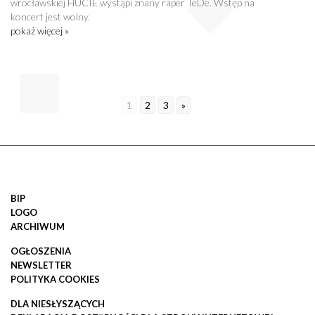
wrocławskiej HUCIE wystąpi znany raper TeDe. Wstęp na
koncert jest wolny.
pokaż więcej »
1
2
3
»
BIP
LOGO
ARCHIWUM
OGŁOSZENIA
NEWSLETTER
POLITYKA COOKIES
DLA NIESŁYSZĄCYCH