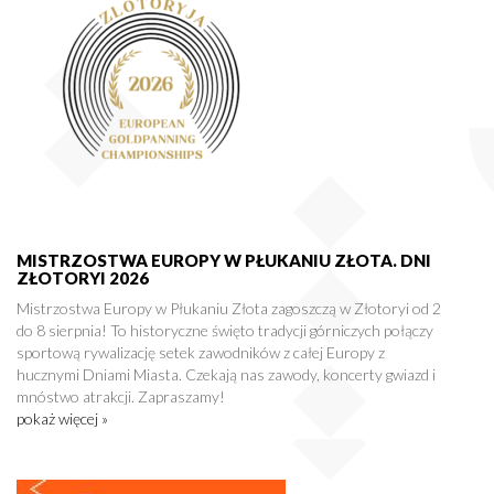
MISTRZOSTWA EUROPY W PŁUKANIU ZŁOTA. DNI
ZŁOTORYI 2026
Mistrzostwa Europy w Płukaniu Złota zagoszczą w Złotoryi od 2
do 8 sierpnia! To historyczne święto tradycji górniczych połączy
sportową rywalizację setek zawodników z całej Europy z
hucznymi Dniami Miasta. Czekają nas zawody, koncerty gwiazd i
mnóstwo atrakcji. Zapraszamy!
pokaż więcej »