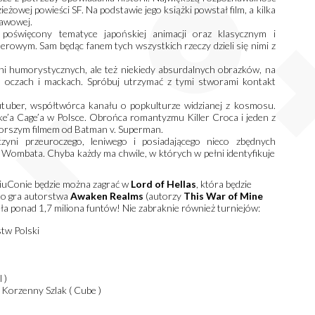
zieżowej powieści SF. Na podstawie jego książki powstał film, a kilka
tawowej.
oświęcony tematyce japońskiej animacji oraz klasycznym i
owym. Sam będąc fanem tych wszystkich rzeczy dzieli się nimi z
i humorystycznych, ale też niekiedy absurdalnych obrazków, na
u oczach i mackach. Spróbuj utrzymać z tymi stworami kontakt
utuber, współtwórca kanału o popkulturze widzianej z kosmosu.
ke’a Cage’a w Polsce. Obrońca romantyzmu Killer Croca i jeden z
ł gorszym filmem od Batman v. Superman.
zyni przeuroczego, leniwego i posiadającego nieco zbędnych
 Wombata. Chyba każdy ma chwile, w których w pełni identyfikuje
NiuConie będzie można zagrać w
Lord of Hellas
, która będzie
 to gra autorstwa
Awaken Realms
(autorzy
This War of Mine
ała ponad 1,7 miliona funtów! Nie zabraknie również turniejów:
stw Polski
 )
 Korzenny Szlak ( Cube )