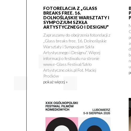
FOTORELACJA Z „GLASS
BREAKS FREE. 16.
DOLNOŚLĄSKIE WARSZTATY I
SYMPOZJUM SZKŁA
N
ARTYSTYCZNEGO I DESIGNU”
O
Zapraszamy do obejrzenia fotorelacji z
p
„Glass breaks free. 16. Dolnośląskie
a
Warsztaty i Sympozjum Szkła
d
Artystycznego i Designu”. Więcej
b
informacji o festiwalu na stronie
n
www.e-Glass Festival/Szkło
u
Artystyczne.okis.pl Fot. Maciej
p
Proćków
pokaż więcej »