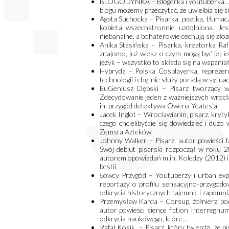
BLOGODYNKA – Blogerka i youtuberka. Jej 
blogu możemy przeczytać, że uwielbia się śm
Agata Suchocka – Pisarka, poetka, tłumacz
kobieta wszechstronnie uzdolniona. Jes
niebanalne, a bohaterowie cechują się zł
Anika Stasińska – Pisarka, kreatorka Rafa
znajomo, już wiesz o czym mogą być jej ks
język – wszystko to składa się na wspaniał
Hybryda – Polska Cosplayerka, repreze
technologii i chętnie służy poradą w sytu
EuGeniusz Dębski – Pisarz tworzący w n
Zdecydowanie jeden z ważniejszych wrocła
in. przygód detektywa Owena Yeates’a.
Jacek Inglot – Wrocławianin, pisarz, kryt
czego chcielibyście się dowiedzieć i dużo 
Zemsta Azteków.
Johnny Walker – Pisarz, autor powieści 
Swój debiut pisarski rozpoczął w roku 2
autorem opowiadań m.in. Koledzy (2012) i
bestii.
Łowcy Przygód – Youtuberzy i urban expl
reportaży o profilu sensacyjno-przygodo
odkrycia historycznych tajemnic i zapomn
Przemysław Karda – Corsup, żołnierz, pod
autor powieści sience fiction Interregn
odkrycia naukowego, które…
Rafał Kosik – Pisarz, który twierdzi, że 