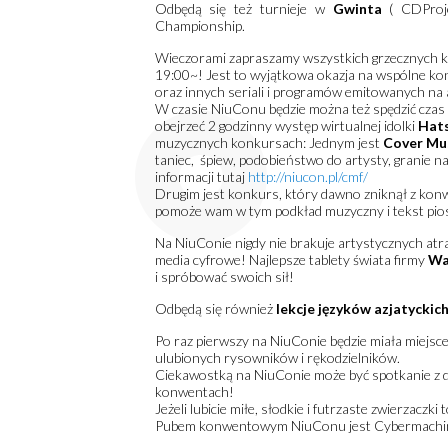
Odbędą się też turnieje w
Gwinta
( CDProj
Championship.
Wieczorami zapraszamy wszystkich grzecznych
19:00~! Jest to wyjątkowa okazja na wspólne ko
oraz innych seriali i programów emitowanych na a
W czasie NiuConu będzie można też spędzić czas 
obejrzeć 2 godzinny występ wirtualnej idolki
Hat
muzycznych konkursach: Jednym jest
Cover Mus
taniec, śpiew, podobieństwo do artysty, granie na
informacji tutaj
http://niucon.pl/cmf/
Drugim jest konkurs, który dawno zniknął z ko
pomoże wam w tym podkład muzyczny i tekst piose
Na NiuConie nigdy nie brakuje artystycznych atr
media cyfrowe! Najlepsze tablety świata firmy
W
i spróbować swoich sił!
Odbędą się również
lekcje języków azjatyckic
Po raz pierwszy na NiuConie będzie miała miejsce A
ulubionych rysowników i rękodzielników.
Ciekawostką na NiuConie może być spotkanie z d
konwentach!
Jeżeli lubicie miłe, słodkie i futrzaste zwierzacz
Pubem konwentowym NiuConu jest Cybermachina! D