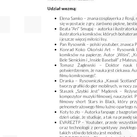
Udział wezmą:
Elena Samko – znana cosplayerka z Rosji, m
się w postacie z gry, zarówno piękne, besti
Beata “Ari” Smugaj – autorka i ilustratorka
ilustratorka komiksów, których bohaterami
i jeszcze więcej miłości lisy.
Pan Rysownik – polski youtuber, znawca P
Konrad Koko Okoński Art – Rysownik ko
komiksów na papierze. Autor „Wiśni”, „
Bele Sienickim i „Inside Baseball” z Mate
Tomasz Żaglewski – Doktor nauk hu
potwierdzeniem, że nauka jest ciekawa. 
filmu komiksowego”.
Dranka – Rysowniczka „Kawaii Scotland”
tworzy grafiki do gier mobilnych, w nocy 
Staszek „Szybki Jest” Mąderek – Reżyser
kompozytor muzyki filmowej, nauczyciel. Pi
filmowy short Stars in Black, który pr
pełnometrażowego filmu luźno opartego n
Koty to zło – Autorka fanpage z bazgrołami
dzień udaje, że studiuje, a tak na prawdę s
EVAREZTP – Youtuber, przede wszystkim 
oraz technologii z perspektywy zwykłego
takich słów do tekstu jest modne).