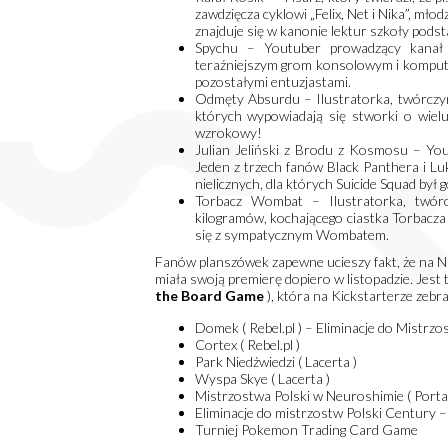
zawdzięcza cyklowi „Felix, Net i Nika”, młod
znajduje się w kanonie lektur szkoły pods
Spychu – Youtuber prowadzący kanał p
teraźniejszym grom konsolowym i komputer
pozostałymi entuzjastami.
Odmęty Absurdu – Ilustratorka, twórczyn
których wypowiadają się stworki o wiel
wzrokowy!
Julian Jeliński z Brodu z Kosmosu – Yo
Jeden z trzech fanów Black Panthera i Lu
nielicznych, dla których Suicide Squad by
Torbacz Wombat – Ilustratorka, twórc
kilogramów, kochającego ciastka Torbacza
się z sympatycznym Wombatem.
Fanów planszówek zapewne ucieszy fakt, że na 
miała swoją premierę dopiero w listopadzie. Jest
the Board Game
), która na Kickstarterze zebr
Domek ( Rebel.pl ) – Eliminacje do Mistrzo
Cortex ( Rebel.pl )
Park Niedźwiedzi ( Lacerta )
Wyspa Skye ( Lacerta )
Mistrzostwa Polski w Neuroshimie ( Portal
Eliminacje do mistrzostw Polski Century –
Turniej Pokemon Trading Card Game