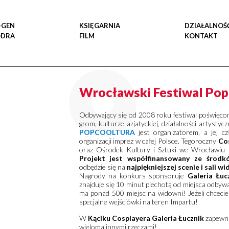
-GEN
KSIĘGARNIA
DZIAŁALNOŚ
ODRA
FILM
KONTAKT
Wrocławski Festiwal Pop
Odbywający się od 2008 roku festiwal poświęcony
grom, kulturze azjatyckiej, działalności artysty
POPCOOLTURA
jest organizatorem, a jej c
organizacji imprez w całej Polsce. Tegoroczny
Co
oraz Ośrodek Kultury i Sztuki we Wrocławiu 
Projekt jest współfinansowany ze środ
odbędzie się na
najpiękniejszej scenie i sali
Nagrody na konkurs sponsoruje
Galeria Łuc
znajduje się 10 minut piechotą od miejsca odbyw
ma ponad 500 miejsc na widowni! Jeżeli chceci
specjalne wejściówki na teren Impartu!
W
Kąciku Cosplayera Galeria Łucznik
zapewnia
wieloma innymi rzeczami!