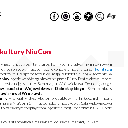
Ć
kultury NiuCon
 jest fantastyce, literaturze, komiksom, tradycyjnym i cyfrowym
cznej, cosplayowi, muzyce i szeroko pojętej popkulturze.
Fundacja
złonkowie i współpracownicy mają wieloletnie doświadczenie w
splay
będzie współorganizowany przez Biuro Festiwalowe Impart
– Instytucję Kultury Samorządu Województwa Dolnośląskiego.
ków budżetu Województwa Dolnośląskiego
. Sam konkurs
 widowiskowej Wrocławia
!
znik
– oficjalny dystrybutor produktów marki Łucznik! Impart
ania się NiuCon i 5 minut od szkoły noclegowej. Sala widowiskowa
e towarzyszyć cosplayerom będziecie mogli odbierać na NiuConie
 dwa stanowiska z maszynami do szycia, matami, linijkami i