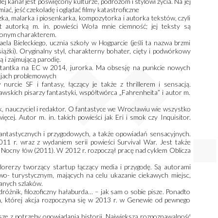
kanał jest poświęcony kulturze, podróżom i stylowi życia. Na jej
iać, jeść czekoladę i oglądać filmy katastroficzne
ka, malarka i piosenkarka, kompozytorka i autorka tekstów, czyli
t autorką m. in. powieści Woła mnie ciemność; jej teksty są
ożonym charakterem.
ela Bieleckiego, ucznia szkoły w Hogparcie (jeśli ta nazwa brzmi
iążki). Oryginalny styl, charakterny bohater, cięty i podwórkowy
ą i zajmującą parodię.
ntantka na EC w 2014, jurorka. Ma obsesję na punkcie nowych
acjach problemowych
urcie SF i fantasy, łączący je także z thrillerem i sensacją.
wskich pisarzy fantastyki, współtwórca „Fahrenheita” i autor m.
yk, nauczyciel i redaktor. O fantastyce we Wrocławiu wie wszystko
więcej. Autor m. in. takich powieści jak Eri i smok czy Inquisitor.
fantastycznych i przygodowych, a także opowiadań sensacyjnych.
011 r. wraz z wydaniem serii powieści Survival War. Jest także
 Nocny łów (2011). W 2012 r. rozpoczął pracę nad cyklem Oblicza
orerzy tworzący startup łączący media i przygodę. Są autorami
wo- turystycznym, mających na celu ukazanie ciekawych miejsc,
ianych szlaków.
różnik, filozoficzny hałaburda… – jak sam o sobie pisze. Ponadto
um, której akcja rozpoczyna się w 2013 r. w Genewie od pewnego
pisze z potrzeby opowiadania historii. Największą rozpoznawalność