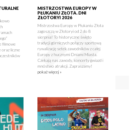
LTURALNE
MISTRZOSTWA EUROPY W
PŁUKANIU ZŁOTA. DNI
ZŁOTORYI 2026
tkowo
Mistrzostwa Europy w Płukaniu Złota
ch
zagoszczą w Złotoryi od 2 do 8
 ramach
sierpnia! To historyczne święto
nego”
tradycji górniczych połączy sportową
e filmowe
rywalizację setek zawodników z całej
 oraz liczne
Europy z hucznymi Dniami Miasta.
uczestników
Czekają nas zawody, koncerty gwiazd i
mnóstwo atrakcji. Zapraszamy!
pokaż więcej »