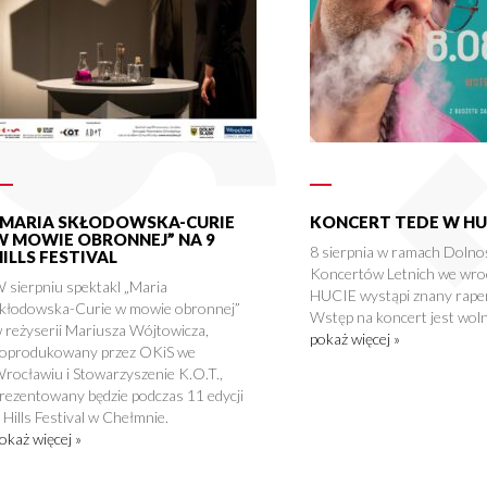
„MARIA SKŁODOWSKA-CURIE
KONCERT TEDE W HU
W MOWIE OBRONNEJ” NA 9
8 sierpnia w ramach Dolno
HILLS FESTIVAL
Koncertów Letnich we wro
 sierpniu spektakl „Maria
HUCIE wystąpi znany rape
kłodowska-Curie w mowie obronnej”
Wstęp na koncert jest woln
 reżyserii Mariusza Wójtowicza,
pokaż więcej »
oprodukowany przez OKiS we
rocławiu i Stowarzyszenie K.O.T.,
rezentowany będzie podczas 11 edycji
 Hills Festival w Chełmnie.
okaż więcej »