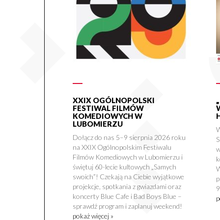
XXIX OGÓLNOPOLSKI
FESTIWAL FILMÓW
KOMEDIOWYCH W
LUBOMIERZU
W
Dołącz do nas 5–9 sierpnia 2026 roku
S
na XXIX Ogólnopolskim Festiwalu
w
Filmów Komediowych w Lubomierzu i
k
świętuj 60-lecie kultowych „Samych
W
swoich”! Czekają na Ciebie wyjątkowe
p
projekcje, spotkania z gwiazdami oraz
9
koncerty Blue Cafe i Bad Boys Blue –
p
sprawdź program i zaplanuj weekend!
pokaż więcej »