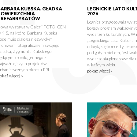
BARBARA KUBSKA. GŁADKA
LEGNICKIE LATO KU
POWIERZCHNIA
2026
PREFABRYKATÓW
Legnica przygotowała wyją
owa wystawa w Galerii FOTO-GEN
bogaty program wakacyjny
KIS, na której Barbara Kubska
wydarzeń kulturalnych. W
odejmuje dialog z niezwykłym
„Legnickiego Lata Kultural
rchiwum fotograficznym swojego
odbędą się koncerty, seans
ziadka, Zygmunta Kubskiego,
pod gołym niebem, festiwale
ędącym kroniką jednego z
wydarzenia plenerowe dla 
ajważniejszych projektów
w każdym wieku.
rbanistycznych okresu PRL.
pokaż więcej »
okaż więcej »