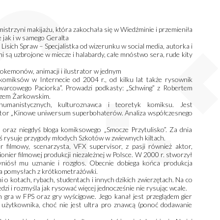
istrzyni makijażu, która zakochała się w Wiedźminie i przemieniła
e jak i w samego Geralta
 Lisich Spraw – Specjalistka od wizerunku w social media, autorka i
 są uzbrojone w miecze i halabardy, całe mnóstwo sera, rude kity
okemonów, animacji i ilustrator w jednym
miksów w Internecie od 2004 r., od kilku lat także rysownik
Kwarcowego Paciorka”. Prowadzi podkasty: „Schwing” z Robertem
uszem Żarkowskim.
manistycznych, kulturoznawca i teoretyk komiksu. Jest
Autor „Kinowe uniwersum superbohaterów. Analiza współczesnego
 oraz niegdyś bloga komiksowego „Smocze Przytulisko”. Za dnia
zaś rysuje przygody młodych Szkotów w zwiewnych kiltach.
 filmowy, scenarzysta, VFX supervisor, z pasji również aktor,
onier filmowej produkcji niezależnej w Polsce. W 2000 r. stworzył
zyniósł mu uznanie i rozgłos. Obecnie dobiega końca produkcja
a pomysłach z krótkometrażówki.
 o kotach, rybach, studentach i innych dzikich zwierzętach. Na co
iedzi i rozmyśla jak rysować więcej jednocześnie nie rysując wcale.
gra w FPS oraz gry wyścigowe. Jego kanał jest przeglądem gier
 użytkownika, choć nie jest ultra pro znawcą (ponoć dodawanie