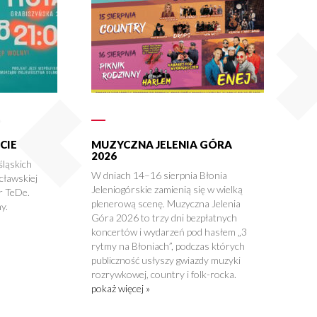
CIE
MUZYCZNA JELENIA GÓRA
2026
śląskich
W dniach 14–16 sierpnia Błonia
cławskiej
Jeleniogórskie zamienią się w wielką
r TeDe.
plenerową scenę. Muzyczna Jelenia
y.
Góra 2026 to trzy dni bezpłatnych
koncertów i wydarzeń pod hasłem „3
rytmy na Błoniach”, podczas których
publiczność usłyszy gwiazdy muzyki
rozrywkowej, country i folk-rocka.
pokaż więcej »