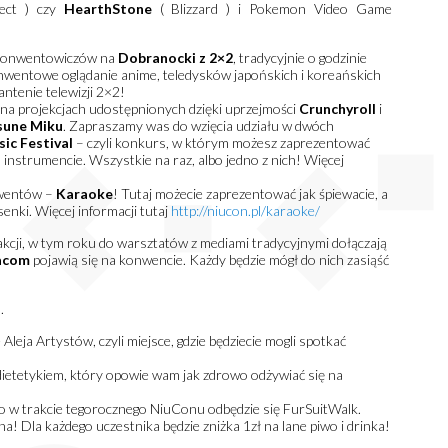
ect ) czy
HearthStone
( Blizzard ) i Pokemon Video Game
 konwentowiczów na
Dobranocki z 2×2
, tradycyjnie o godzinie
nwentowe oglądanie anime, teledysków japońskich i koreańskich
ntenie telewizji 2×2!
na projekcjach udostępnionych dzięki uprzejmości
Crunchyroll
i
sune Miku
. Zapraszamy was do wzięcia udziału w dwóch
ic Festival
– czyli konkurs, w którym możesz zaprezentować
 instrumencie. Wszystkie na raz, albo jedno z nich! Więcej
nwentów –
Karaoke
! Tutaj możecie zaprezentować jak śpiewacie, a
nki. Więcej informacji tutaj
http://niucon.pl/karaoke/
akcji, w tym roku do warsztatów z mediami tradycyjnymi dołączają
acom
pojawią się na konwencie. Każdy będzie mógł do nich zasiąść
h
.
leja Artystów, czyli miejsce, gdzie będziecie mogli spotkać
ietetykiem, który opowie wam jak zdrowo odżywiać się na
ki to w trakcie tegorocznego NiuConu odbędzie się FurSuitWalk.
la każdego uczestnika będzie zniżka 1zł na lane piwo i drinka!