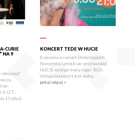
A-CURIE
KONCERT TEDE W HUCIE
 NA 9
8 sierpnia w ramach Dolnośląskich
Koncertów Letnich we wrocławskiej
HUCIE wystąpi znany raper TeDe.
 obronnej”
Wstęp na koncert jest wolny.
wicza,
pokaż więcej »
S we
 K.O.T.,
s 11 edycji