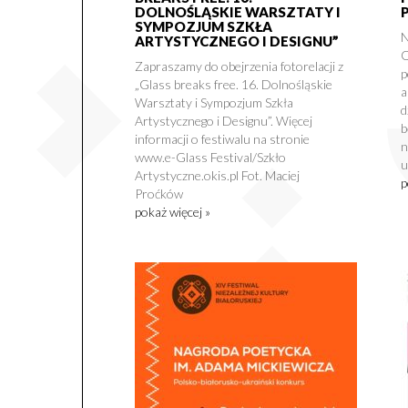
DOLNOŚLĄSKIE WARSZTATY I
SYMPOZJUM SZKŁA
N
ARTYSTYCZNEGO I DESIGNU”
O
Zapraszamy do obejrzenia fotorelacji z
p
„Glass breaks free. 16. Dolnośląskie
a
Warsztaty i Sympozjum Szkła
d
Artystycznego i Designu”. Więcej
b
informacji o festiwalu na stronie
n
www.e-Glass Festival/Szkło
u
Artystyczne.okis.pl Fot. Maciej
p
Proćków
pokaż więcej »