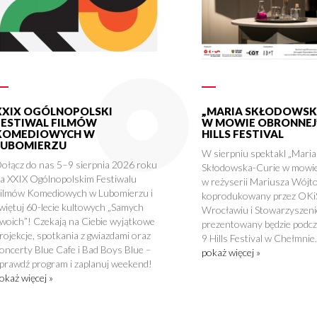
XXIX OGÓLNOPOLSKI
„MARIA SKŁODOWSK
FESTIWAL FILMÓW
W MOWIE OBRONNEJ”
KOMEDIOWYCH W
HILLS FESTIVAL
LUBOMIERZU
W sierpniu spektakl „Maria
ołącz do nas 5–9 sierpnia 2026 roku
Skłodowska-Curie w mowie
a XXIX Ogólnopolskim Festiwalu
w reżyserii Mariusza Wójto
ilmów Komediowych w Lubomierzu i
koprodukowany przez OKi
więtuj 60-lecie kultowych „Samych
Wrocławiu i Stowarzyszenie
woich”! Czekają na Ciebie wyjątkowe
prezentowany będzie podcza
rojekcje, spotkania z gwiazdami oraz
9 Hills Festival w Chełmnie.
oncerty Blue Cafe i Bad Boys Blue –
pokaż więcej »
prawdź program i zaplanuj weekend!
okaż więcej »