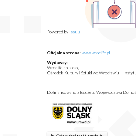
Powered by
Issuu
Oficjalna strona:
www.wroclife.pl
Wydawcy:
Wroclife sp. z o.o,
Ośrodek Kultury i Sztuki we Wrocławiu – Insty
Dofinansowano z Budżetu Województwa Dolnoś
Odsłuchaj treść artykułu