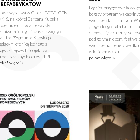
PREFABRYKATÓW
Legnica przygotowała wyją
owa wystawa w Galerii FOTO-GEN
bogaty program wakacyjny
KIS, na której Barbara Kubska
wydarzeń kulturalnych. W
odejmuje dialog z niezwykłym
„Legnickiego Lata Kultural
rchiwum fotograficznym swojego
odbędą się koncerty, seans
ziadka, Zygmunta Kubskiego,
pod gołym niebem, festiwale
ędącym kroniką jednego z
wydarzenia plenerowe dla 
ajważniejszych projektów
w każdym wieku.
rbanistycznych okresu PRL.
pokaż więcej »
okaż więcej »