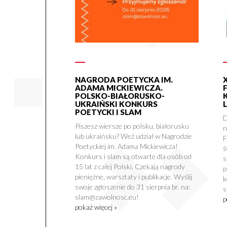
NAGRODA POETYCKA IM.
ADAMA MICKIEWICZA.
POLSKO-BIAŁORUSKO-
UKRAIŃSKI KONKURS
POETYCKI I SLAM
D
Piszesz wiersze po polsku, białorusku
n
lub ukraińsku? Weź udział w Nagrodzie
F
Poetyckiej im. Adama Mickiewicza!
ś
Konkurs i slam są otwarte dla osób od
s
15 lat z całej Polski. Czekają nagrody
p
pieniężne, warsztaty i publikacje. Wyślij
k
swoje zgłoszenie do 31 sierpnia br. na:
s
slam@zawolnosc.eu!
p
pokaż więcej »