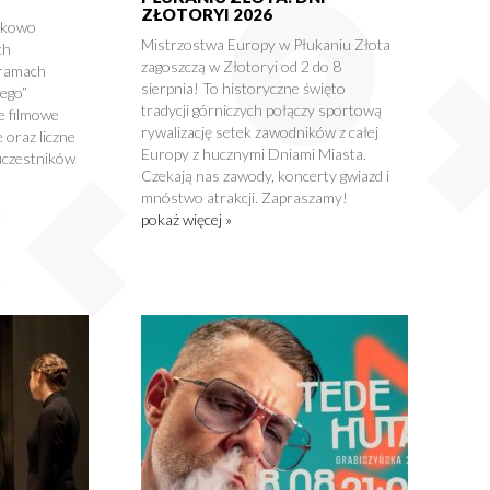
ZŁOTORYI 2026
tkowo
Mistrzostwa Europy w Płukaniu Złota
ch
zagoszczą w Złotoryi od 2 do 8
 ramach
sierpnia! To historyczne święto
nego”
tradycji górniczych połączy sportową
e filmowe
rywalizację setek zawodników z całej
 oraz liczne
Europy z hucznymi Dniami Miasta.
uczestników
Czekają nas zawody, koncerty gwiazd i
mnóstwo atrakcji. Zapraszamy!
pokaż więcej »