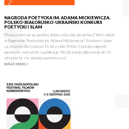
NAGRODA POETYCKA IM. ADAMA MICKIEWICZA.
POLSKO-BIAŁORUSKO-UKRAIŃSKI KONKURS
POETYCKI I SLAM
Piszesz wiersze po polsku, białorusku lub ukraińsku? Weź udział
w Nagrodzie Poetyckiej im. Adama Mickiewicza! Konkurs i slam
są otwarte dla osób od 15 lat z całej Polski. Czekają nagrody
pieniężne, warsztaty i publikacje. Wyślij swoje zgłoszenie do 31
sierpnia br. na: slam@zawolnosc.eu!
pokaż więcej »