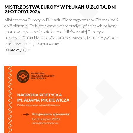
MISTRZOSTWA EUROPY W PŁUKANIU ZŁOTA. DNI
ZŁOTORYI 2026
Mistrzostwa Europy w Płukaniu Złota zagoszczą w Złotoryi od 2
do 8 sierpnia! To historyczne święto tradycji górniczych połączy
sportową rywalizację setek zawodników z całej Europy z
hucznymi Dniami Miasta. Czekają nas zawody, koncerty gwiazd i
mnóstwo atrakcji. Zapraszamy!
pokaż więcej »