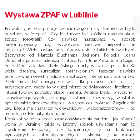
Wystawa ZPAF w Lublinie
Prowokacyjny tytuł próbuje zwrócić uwagę na zagadnienie tzw. błędu
w sztuce, w fotografii. Czy błąd może być źródłem natchnienia w
sztuce fotografii? Czy zjawiska następujące w sposób
niekontrolowany mogą wywoływać ciekawe, niepowtarzalne
inspiracje? Wiele postaw artystów wyrosło z takich doświadczeń.
Zaczynając od Marcela Duchampa, Jacksona Pollocka, Jeana
Dubuffeta, poprzez Tadeusza Kantora, Nam June Paika, Johna Cagea,
Yoko Ono, Zdzisława Beksińskiego; nurty w sztuce początku XX
wieku dadaizm, surrealizm, abstrakcjonizm, taszyzm, zjawiska
generatywne nowych mediów do sztucznej inteligencji… Sztuka tzw.
Błędu może być energią sprawczą dla prekursorskich realizacji
artystycznych, zależy to w dużej mierze od świadomości, inteligencji,
intuicji twórcy, potrzeby eksperymentu. Analiza błędu, przyczyny i
konsekwencje wynikające z jego zaistnienia, rozszerzają w istotny
sposób paletę środków ekspresji w wypowiedzi twórczej. Zagadnienie
tzw. Błędu ma charakter wielowątkowy i wielopłaszczyznowy – od
techniki, po dylematy filozoficzne.
Kontekst współczesności oraz doświadczenia pandemii, jak również
wojna w Ukrainie, także w istotny sposób uświadamia nam to
zagadnienie. Ekspozycja nie koncentruje się na działaniach
wynikających z automatyzmu błędu – skupia się na pracach
powstałych w sposób świadomy. Istotne jest zrozumienie,