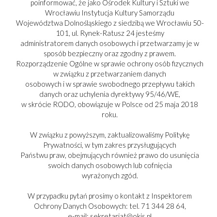
poinformować, że jako Ośrodek Kultury i Sztuki we
Wrocławiu Instytucja Kultury Samorządu
Województwa Dolnośląskiego z siedzibą we Wrocławiu 50-
101, ul. Rynek-Ratusz 24 jesteśmy
administratorem danych osobowych i przetwarzamy je w
sposób bezpieczny oraz zgodny z prawem.
Rozporządzenie Ogólne w sprawie ochrony osób fizycznych
w związku z przetwarzaniem danych
osobowych i w sprawie swobodnego przepływu takich
danych oraz uchylenia dyrektywy 95/46/WE,
w skrócie RODO, obowiązuje w Polsce od 25 maja 2018
roku.
PARTNER:
W związku z powyższym, zaktualizowaliśmy Politykę
Prywatności, w tym zakres przysługujących
Państwu praw, obejmujących również prawo do usunięcia
swoich danych osobowych lub cofnięcia
wyrażonych zgód.
Copyright © 2017-2025
W przypadku pytań prosimy o kontakt z Inspektorem
Ochrony Danych Osobowych: tel. 71 344 28 64,
e-mail: sekretariat@okis.pl