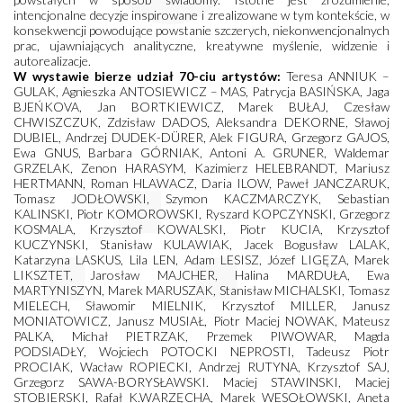
intencjonalne decyzje inspirowane i zrealizowane w tym kontekście, w
konsekwencji powodujące powstanie szczerych, niekonwencjonalnych
prac, ujawniających analityczne, kreatywne myślenie, widzenie i
autorealizacje.
W wystawie bierze udział 70-ciu artystów:
Teresa ANNIUK –
GULAK, Agnieszka ANTOSIEWICZ – MAS, Patrycja BASIŃSKA, Jaga
BJEŃKOVA, Jan BORTKIEWICZ, Marek BUŁAJ, Czesław
CHWISZCZUK, Zdzisław DADOS, Aleksandra DEKORNE, Sławoj
DUBIEL, Andrzej DUDEK-DÜRER, Alek FIGURA, Grzegorz GAJOS,
Ewa GNUS, Barbara GÓRNIAK, Antoni A. GRUNER, Waldemar
GRZELAK, Zenon HARASYM, Kazimierz HELEBRANDT, Mariusz
HERTMANN, Roman HLAWACZ, Daria ILOW, Paweł JANCZARUK,
Tomasz JODŁOWSKI, Szymon KACZMARCZYK, Sebastian
KALINSKI, Piotr KOMOROWSKI, Ryszard KOPCZYNSKI, Grzegorz
KOSMALA, Krzysztof KOWALSKI, Piotr KUCIA, Krzysztof
KUCZYNSKI, Stanisław KULAWIAK, Jacek Bogusław LALAK,
Katarzyna LASKUS, Lila LEN, Adam LESISZ, Józef LIGĘZA, Marek
LIKSZTET, Jarosław MAJCHER, Halina MARDUŁA, Ewa
MARTYNISZYN, Marek MARUSZAK, Stanisław MICHALSKI, Tomasz
MIELECH, Sławomir MIELNIK, Krzysztof MILLER, Janusz
MONIATOWICZ, Janusz MUSIAŁ, Piotr Maciej NOWAK, Mateusz
PALKA, Michał PIETRZAK, Przemek PIWOWAR, Magda
PODSIADŁY, Wojciech POTOCKI NEPROSTI, Tadeusz Piotr
PROCIAK, Wacław ROPIECKI, Andrzej RUTYNA, Krzysztof SAJ,
Grzegorz SAWA-BORYSŁAWSKI. Maciej STAWINSKI, Maciej
STOBIERSKI, Rafał K.WARZĘCHA, Marek WESOŁOWSKI, Aneta