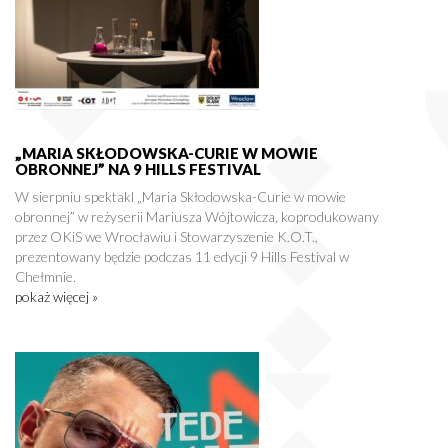
„MARIA SKŁODOWSKA-CURIE W MOWIE
OBRONNEJ” NA 9 HILLS FESTIVAL
W sierpniu spektakl „Maria Skłodowska-Curie w mowie
obronnej” w reżyserii Mariusza Wójtowicza, koprodukowany
przez OKiS we Wrocławiu i Stowarzyszenie K.O.T.,
prezentowany będzie podczas 11 edycji 9 Hills Festival w
Chełmnie.
pokaż więcej »