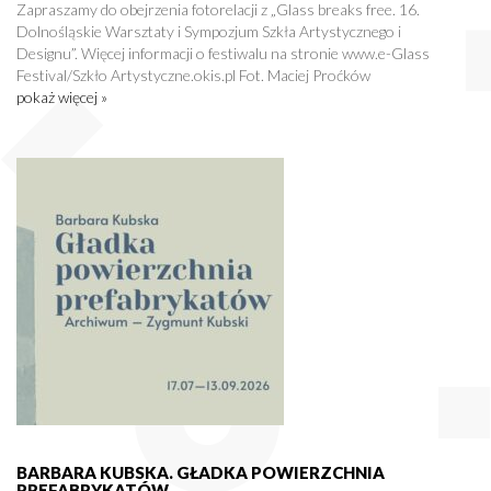
Zapraszamy do obejrzenia fotorelacji z „Glass breaks free. 16.
Dolnośląskie Warsztaty i Sympozjum Szkła Artystycznego i
Designu”. Więcej informacji o festiwalu na stronie www.e-Glass
Festival/Szkło Artystyczne.okis.pl Fot. Maciej Proćków
pokaż więcej »
BARBARA KUBSKA. GŁADKA POWIERZCHNIA
PREFABRYKATÓW