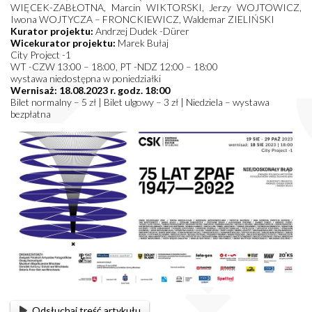
WIĘCEK-ZABŁOTNA, Marcin WIKTORSKI, Jerzy WOJTOWICZ,
Iwona WOJTYCZA – FRONCKIEWICZ, Waldemar ZIELIŃSKI
Kurator projektu:
Andrzej Dudek -Dürer
Wicekurator projektu:
Marek Bułaj
City Project -1
WT -CZW 13:00 – 18:00, PT -NDZ 12:00 – 18:00
wystawa niedostępna w poniedziałki
Wernisaż: 18.08.2023 r. godz. 18:00
Bilet normalny – 5 zł | Bilet ulgowy – 3 zł | Niedziela – wystawa
bezpłatna
Odsłuchaj treść artykułu