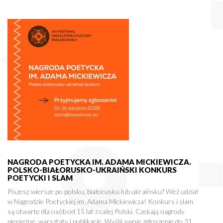
NAGRODA POETYCKA IM. ADAMA MICKIEWICZA.
POLSKO-BIAŁORUSKO-UKRAIŃSKI KONKURS
POETYCKI I SLAM
Piszesz wiersze po polsku, białorusku lub ukraińsku? Weź udział
w Nagrodzie Poetyckiej im. Adama Mickiewicza! Konkurs i slam
są otwarte dla osób od 15 lat z całej Polski. Czekają nagrody
pieniężne, warsztaty i publikacje. Wyślij swoje zgłoszenie do 31