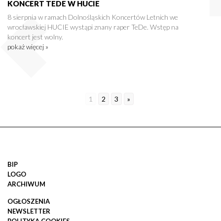
KONCERT TEDE W HUCIE
8 sierpnia w ramach Dolnośląskich Koncertów Letnich we
wrocławskiej HUCIE wystąpi znany raper TeDe. Wstęp na
koncert jest wolny.
pokaż więcej »
1
2
3
»
BIP
LOGO
ARCHIWUM
OGŁOSZENIA
NEWSLETTER