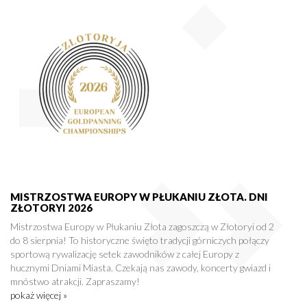
MISTRZOSTWA EUROPY W PŁUKANIU ZŁOTA. DNI
ZŁOTORYI 2026
Mistrzostwa Europy w Płukaniu Złota zagoszczą w Złotoryi od 2
do 8 sierpnia! To historyczne święto tradycji górniczych połączy
sportową rywalizację setek zawodników z całej Europy z
hucznymi Dniami Miasta. Czekają nas zawody, koncerty gwiazd i
mnóstwo atrakcji. Zapraszamy!
pokaż więcej »