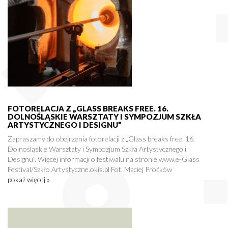
FOTORELACJA Z „GLASS BREAKS FREE. 16.
DOLNOŚLĄSKIE WARSZTATY I SYMPOZJUM SZKŁA
ARTYSTYCZNEGO I DESIGNU”
Zapraszamy do obejrzenia fotorelacji z „Glass breaks free. 16.
Dolnośląskie Warsztaty i Sympozjum Szkła Artystycznego i
Designu”. Więcej informacji o festiwalu na stronie www.e-Glass
Festival/Szkło Artystyczne.okis.pl Fot. Maciej Proćków
pokaż więcej »