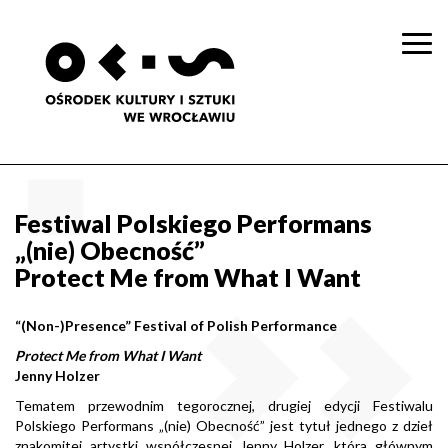
Togg
navi
Festiwal Polskiego Performans
„(nie) Obecność”
Protect Me from What I Want
“(Non-)Presence” Festival of Polish Performance
Protect Me from What I Want
Jenny Holzer
Tematem przewodnim tegorocznej, drugiej edycji Festiwalu
Polskiego Performans „(nie) Obecność” jest tytuł jednego z dzieł
znakomitej artystki współczesnej Jenny Holzer, która głównym