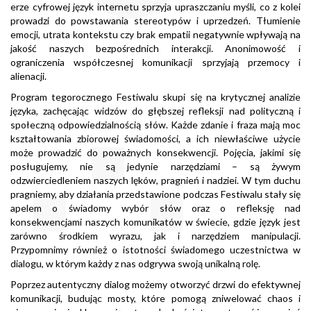
erze cyfrowej język internetu sprzyja upraszczaniu myśli, co z kolei
prowadzi do powstawania stereotypów i uprzedzeń. Tłumienie
emocji, utrata kontekstu czy brak empatii negatywnie wpływają na
jakość naszych bezpośrednich interakcji. Anonimowość i
ograniczenia współczesnej komunikacji sprzyjają przemocy i
alienacji.
Program tegorocznego Festiwalu skupi się na krytycznej analizie
języka, zachęcając widzów do głębszej refleksji nad polityczną i
społeczną odpowiedzialnością słów. Każde zdanie i fraza mają moc
kształtowania zbiorowej świadomości, a ich niewłaściwe użycie
może prowadzić do poważnych konsekwencji. Pojęcia, jakimi się
posługujemy, nie są jedynie narzędziami – są żywym
odzwierciedleniem naszych lęków, pragnień i nadziei. W tym duchu
pragniemy, aby działania przedstawione podczas Festiwalu stały się
apelem o świadomy wybór słów oraz o refleksję nad
konsekwencjami naszych komunikatów w świecie, gdzie język jest
zarówno środkiem wyrazu, jak i narzędziem manipulacji.
Przypomnimy również o istotności świadomego uczestnictwa w
dialogu, w którym każdy z nas odgrywa swoją unikalną rolę.
Poprzez autentyczny dialog możemy otworzyć drzwi do efektywnej
komunikacji, budując mosty, które pomogą zniwelować chaos i