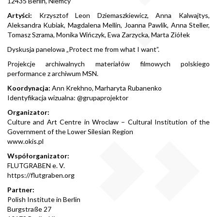
12435 Berlin, Niemcy
Artyści:
Krzysztof Leon Dziemaszkiewicz, Anna Kalwajtys,
Aleksandra Kubiak, Magdalena Mellin, Joanna Pawlik, Anna Steller,
Tomasz Szrama, Monika Wińczyk, Ewa Zarzycka, Marta Ziółek
Dyskusja panelowa „Protect me from what I want”.
Projekcje archiwalnych materiałów filmowych polskiego
performance z archiwum MSN.
Koordynacja:
Ann Krekhno, Marharyta Rubanenko
Identyfikacja wizualna: @grupaprojektor
Organizator:
Culture and Art Centre in Wroclaw – Cultural Institution of the
Government of the Lower Silesian Region
www.okis.pl
Współorganizator:
FLUTGRABEN e. V.
https://flutgraben.org
Partner:
Polish Institute in Berlin
Burgstraße 27