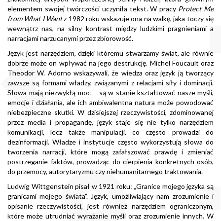
elementem swojej twórczości uczyniła tekst. W pracy
Protect Me
from What I Want
z 1982 roku wskazuje ona na walkę, jaka toczy się
wewnątrz nas, na silny kontrast między ludzkimi pragnieniami a
narracjami narzucanymi przez zbiorowość.
Język jest narzędziem, dzięki któremu stwarzamy świat, ale równie
dobrze może on wpływać na jego destrukcję. Michel Foucault oraz
Theodor W. Adorno wskazywali, że wiedza oraz język ją tworzący
zawsze są formami władzy, związanymi z relacjami siły i dominacji.
Słowa mają niezwykłą moc – są w stanie kształtować nasze myśli,
emocje i działania, ale ich ambiwalentna natura może powodować
niebezpieczne skutki. W dzisiejszej rzeczywistości, zdominowanej
przez media i propagandę, język staje się nie tylko narzędziem
komunikacji, lecz także manipulacji, co często prowadzi do
dezinformacji. Władze i instytucje często wykorzystują słowa do
tworzenia narracji, które mogą zafałszować prawdę i zmieniać
postrzeganie faktów, prowadząc do cierpienia konkretnych osób,
do przemocy, autorytaryzmu czy niehumanitarnego traktowania.
Ludwig Wittgenstein pisał w 1921 roku: „Granice mojego języka są
granicami mojego świata”. Język, umożliwiający nam zrozumienie i
opisanie rzeczywistości, jest również narzędziem ograniczonym,
które może utrudniać wyrażanie myśli oraz zrozumienie innych. W