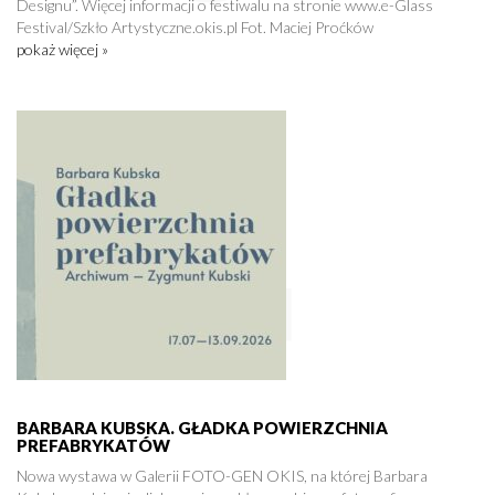
Designu”. Więcej informacji o festiwalu na stronie www.e-Glass
Festival/Szkło Artystyczne.okis.pl Fot. Maciej Proćków
pokaż więcej »
BARBARA KUBSKA. GŁADKA POWIERZCHNIA
PREFABRYKATÓW
Nowa wystawa w Galerii FOTO-GEN OKIS, na której Barbara