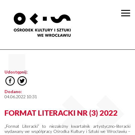
Togg
navi
Udostępnij:
Dodano:
04.06.2022 10:31
FORMAT LITERACKI NR (3) 2022
„Format Literacki” to niezależny kwartalnik artystyczno-literacki
wydawany we współpracy Ośrodka Kultury i Sztuki we Wrocławiu –