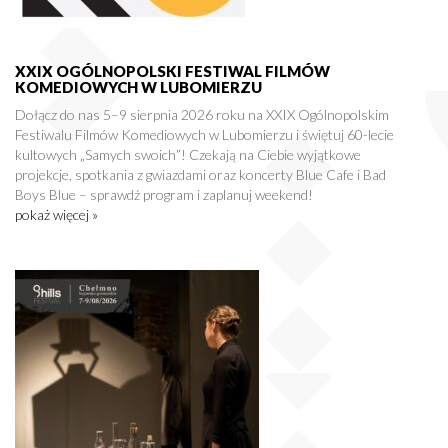
XXIX OGÓLNOPOLSKI FESTIWAL FILMÓW
KOMEDIOWYCH W LUBOMIERZU
Dołącz do nas 5–9 sierpnia 2026 roku na XXIX Ogólnopolskim
Festiwalu Filmów Komediowych w Lubomierzu i świętuj 60-lecie
kultowych „Samych swoich”! Czekają na Ciebie wyjątkowe
projekcje, spotkania z gwiazdami oraz koncerty Blue Cafe i Bad
Boys Blue – sprawdź program i zaplanuj weekend!
pokaż więcej »