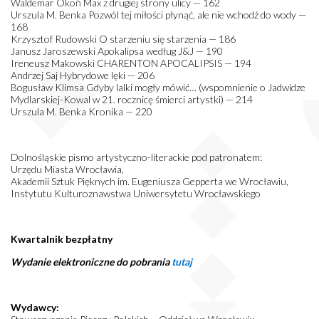
Waldemar Okoń Max z drugiej strony ulicy — 162
Urszula M. Benka Pozwól tej miłości płynąć, ale nie wchodź do wody —
168
Krzysztof Rudowski O starzeniu się starzenia — 186
Janusz Jaroszewski Apokalipsa według J&J — 190
Ireneusz Makowski CHARENTON APOCALIPSIS — 194
Andrzej Saj Hybrydowe lęki — 206
Bogusław Klimsa Gdyby lalki mogły mówić… (wspomnienie o Jadwidze
Mydlarskiej-Kowal w 21. rocznicę śmierci artystki) — 214
Urszula M. Benka Kronika — 220
Dolnośląskie pismo artystyczno-literackie pod patronatem:
Urzędu Miasta Wrocławia,
Akademii Sztuk Pięknych im. Eugeniusza Gepperta we Wrocławiu,
Instytutu Kulturoznawstwa Uniwersytetu Wrocławskiego
Kwartalnik bezpłatny
Wydanie elektroniczne do pobrania
tutaj
Wydawcy: