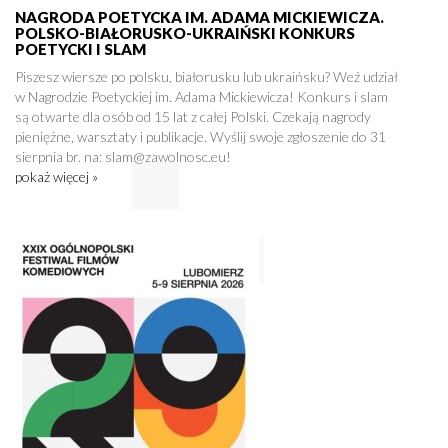
NAGRODA POETYCKA IM. ADAMA MICKIEWICZA.
POLSKO-BIAŁORUSKO-UKRAIŃSKI KONKURS
POETYCKI I SLAM
Piszesz wiersze po polsku, białorusku lub ukraińsku? Weź udział
w Nagrodzie Poetyckiej im. Adama Mickiewicza! Konkurs i slam
są otwarte dla osób od 15 lat z całej Polski. Czekają nagrody
pieniężne, warsztaty i publikacje. Wyślij swoje zgłoszenie do 31
sierpnia br. na: slam@zawolnosc.eu!
pokaż więcej »