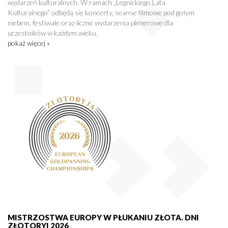
wydarzeń kulturalnych. W ramach „Legnickiego Lata
Kulturalnego” odbędą się koncerty, seanse filmowe pod gołym
niebem, festiwale oraz liczne wydarzenia plenerowe dla
uczestników w każdym wieku.
pokaż więcej »
MISTRZOSTWA EUROPY W PŁUKANIU ZŁOTA. DNI
ZŁOTORYI 2026