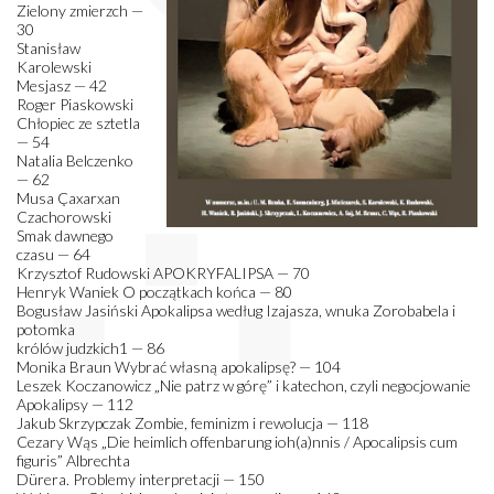
Zielony zmierzch —
30
Stanisław
Karolewski
Mesjasz — 42
Roger Piaskowski
Chłopiec ze sztetla
— 54
Natalia Belczenko
— 62
Musa Çaxarxan
Czachorowski
Smak dawnego
czasu — 64
Krzysztof Rudowski APOKRYFALIPSA — 70
Henryk Waniek O początkach końca — 80
Bogusław Jasiński Apokalipsa według Izajasza, wnuka Zorobabela i
potomka
królów judzkich1 — 86
Monika Braun Wybrać własną apokalipsę? — 104
Leszek Koczanowicz „Nie patrz w górę” i katechon, czyli negocjowanie
Apokalipsy — 112
Jakub Skrzypczak Zombie, feminizm i rewolucja — 118
Cezary Wąs „Die heimlich offenbarung ioh(a)nnis / Apocalipsis cum
figuris” Albrechta
Dürera. Problemy interpretacji — 150