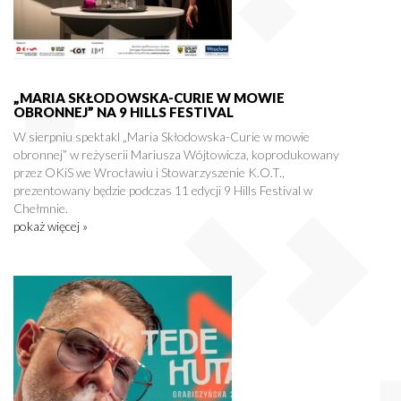
„MARIA SKŁODOWSKA-CURIE W MOWIE
OBRONNEJ” NA 9 HILLS FESTIVAL
W sierpniu spektakl „Maria Skłodowska-Curie w mowie
obronnej” w reżyserii Mariusza Wójtowicza, koprodukowany
przez OKiS we Wrocławiu i Stowarzyszenie K.O.T.,
prezentowany będzie podczas 11 edycji 9 Hills Festival w
Chełmnie.
pokaż więcej »