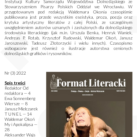
Instytucji Kultury Samorządu Województwa Dolnośląskiego ze
Stowarzyszeniem Pisarzy Polskich Oddział we Wrocławiu. W
przygotowanym pod redakcją Waldemara Okonia czasopiśmie
publikowana jest przede wszystkim eseistyka, proza, poezja oraz
krytyka artystyczny literatów z całej Polski, ze szczególnym
uwzględnieniem autorów uznanych i zasłużonych dla dolnośląskiego
środowiska literackiego (jak m.in. Urszula Benka, Henryk Waniek,
Andreas P. Rotab, Krzysztof Rudowski, Waldemar Okoń, Janusz
Jaroszewski, Tadeusz Złotorzycki i wielu innych). Czasopismo
wzbogacone jest również o ilustracje autorstwa cenionych
dolnośląskich grafików i rysowników.
Nr (3) 2022
Spis treści
Redaktor Od
redaktora — 4
Ewa Sonnenberg
Wiersze — 8
Janusz Mielczarek
T U N E L — 14
Waldemar Okoń
My i Apokalipsa —
28
Aleksander Wajs