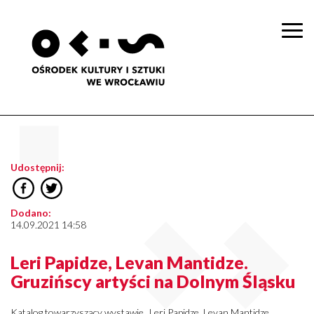
Togg
navi
Udostępnij:
Dodano:
14.09.2021 14:58
Leri Papidze, Levan Mantidze.
Gruzińscy artyści na Dolnym Śląsku
Katalog towarzyszący wystawie „Leri Papidze, Levan Mantidze.