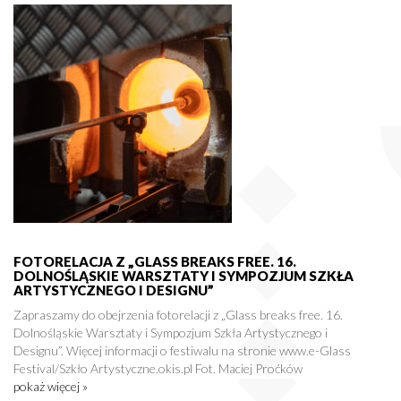
FOTORELACJA Z „GLASS BREAKS FREE. 16.
DOLNOŚLĄSKIE WARSZTATY I SYMPOZJUM SZKŁA
ARTYSTYCZNEGO I DESIGNU”
Zapraszamy do obejrzenia fotorelacji z „Glass breaks free. 16.
Dolnośląskie Warsztaty i Sympozjum Szkła Artystycznego i
Designu”. Więcej informacji o festiwalu na stronie www.e-Glass
Festival/Szkło Artystyczne.okis.pl Fot. Maciej Proćków
pokaż więcej »