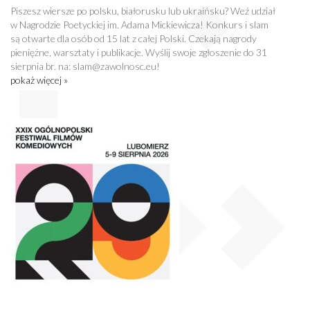
Piszesz wiersze po polsku, białorusku lub ukraińsku? Weź udział
w Nagrodzie Poetyckiej im. Adama Mickiewicza! Konkurs i slam
są otwarte dla osób od 15 lat z całej Polski. Czekają nagrody
pieniężne, warsztaty i publikacje. Wyślij swoje zgłoszenie do 31
sierpnia br. na: slam@zawolnosc.eu!
pokaż więcej »