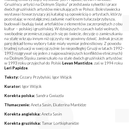
Gruzińscy artyści na Dolnym Śląsku” przedstawia sylwetki i prace
dwóch gruzińskich artystów mieszkających w Polsce. Bolesławiecka
wystawa i towarzyszący jej katalog są opowieścią o artystach, którzy
pozostając w nostalgicznej zadumie nad losem tułacza/przybysza,
budowali i budują świat artefaktów z elementów zaczerpniętych z obu
kultur – polskiej i gruzińskiej. W dzisiejszych czasach ludzi wolnych,
swobodnie przemieszczających się po świecie, decyzje o zamieszkaniu
na stałe w kraju innym niż ojczysty nie powinny dziwić. Jednak jeszcze
parę dekad temu wybory takie miały wymiar jednostkowy. Z powodu
trudnej sytuacji w swej ojczyźnie (w niepodległej Gruzji w latach 1992–
1993 rozgrywał się jeden z najpoważniejszych konfliktów etnicznych)
na Dolnym Śląsku zamieszkało na stałe dwóch gruzińskich artystów:
w 1993 roku przyjechał do Polski
Levan Mantidze
, zaś w 1994 roku
Leri Papidze
.
Teksty:
Cezary Przybylski, Igor Wójcik
Kurator:
Igor Wójcik
Korekta polska:
Sandra Gwiazda
Tłumaczenie:
Aneta Sasin, Ekaterina Mantidze
Korekta angielska:
Aneta Sasin
Korekta gruzińska:
Tamar Lortkiphanidze