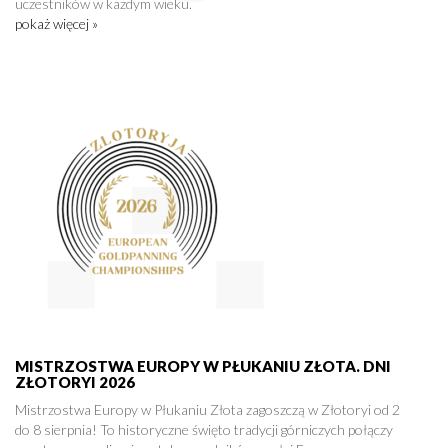
uczestników w każdym wieku.
pokaż więcej »
MISTRZOSTWA EUROPY W PŁUKANIU ZŁOTA. DNI
ZŁOTORYI 2026
Mistrzostwa Europy w Płukaniu Złota zagoszczą w Złotoryi od 2
do 8 sierpnia! To historyczne święto tradycji górniczych połączy