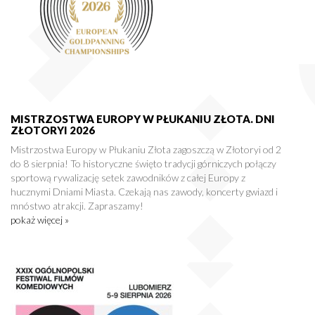
MISTRZOSTWA EUROPY W PŁUKANIU ZŁOTA. DNI
ZŁOTORYI 2026
Mistrzostwa Europy w Płukaniu Złota zagoszczą w Złotoryi od 2
do 8 sierpnia! To historyczne święto tradycji górniczych połączy
sportową rywalizację setek zawodników z całej Europy z
hucznymi Dniami Miasta. Czekają nas zawody, koncerty gwiazd i
mnóstwo atrakcji. Zapraszamy!
pokaż więcej »