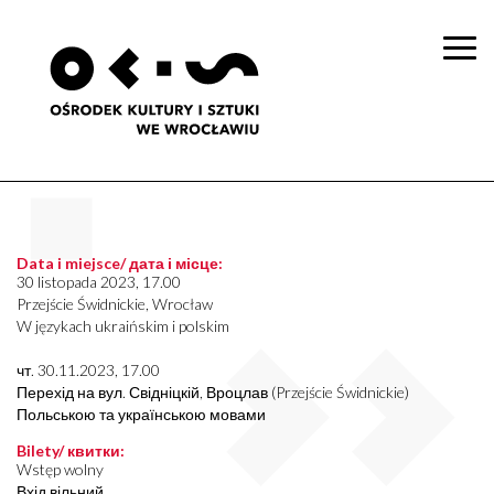
Togg
navi
Data i miejsce/ дата і місце:
30 listopada 2023, 17.00
Przejście Świdnickie, Wrocław
W językach ukraińskim i polskim
чт. 30.11.2023, 17.00
Перехід на вул. Свідніцкій, Вроцлав (Przejście Świdnickie)
Польською та українською мовами
Bilety/ квитки:
Wstęp wolny
Вхід вільний