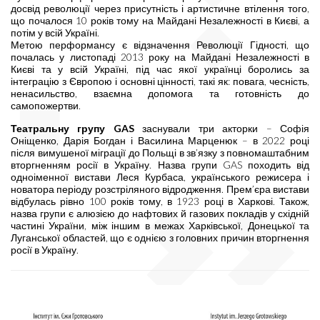
досвід революції через присутність і артистичне втілення того,
що почалося 10 років тому на Майдані Незалежності в Києві, а
потім у всій Україні.
Метою перформансу є відзначення Революції Гідності, що
почалась у листопаді 2013 року на Майдані Незалежності в
Києві та у всій Україні, під час якої українці боролись за
інтеграцію з Європою і основні цінності, такі як: повага, чесність,
ненасильство, взаємна допомога та готовність до
самопожертви.
Театральну групу GAS
заснували три акторки – Софія
Оніщенко, Дарія Богдан і Василина Марценюк – в 2022 році
після вимушеної міграції до Польщі в зв’язку з повномаштабним
вторгненням росії в Україну. Назва групи GAS походить від
одноіменної вистави Леся Курбаса, українського режисера і
новатора періоду розстріляного відродження. Прем’єра вистави
відбулась рівно 100 років тому, в 1923 році в Харкові. Також,
назва групи є алюзією до нафтових й газових покладів у східній
частині України, між іншим в межах Харківської, Донецької та
Луганської областей, що є однією з головних причин вторгнення
росії в Україну.