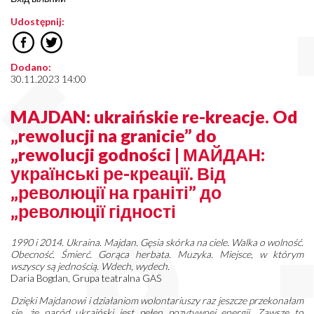
Udostępnij:
Dodano:
30.11.2023 14:00
MAJDAN: ukraińskie re-kreacje. Od
„rewolucji na granicie” do
„rewolucji godności | МАЙДАН:
українські ре-креації. Від
„революції на граніті” до
„революції гідності
1990 i 2014. Ukraina. Majdan. Gęsia skórka na ciele. Walka o wolność.
Obecność. Śmierć. Gorąca herbata. Muzyka. Miejsce, w którym
wszyscy są jednością. Wdech, wydech.
Daria Bogdan, Grupa teatralna GAS
Dzięki Majdanowi i działaniom wolontariuszy raz jeszcze przekonałam
się, że naród ukraiński jest pełen pozytywnej energii. Zawsze to