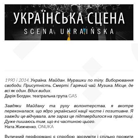
1990 i 2014. Україна. Майдан. Мурашки по тілу. Виборювання
свободи. Присутність. Смерті. Гарячий чай. Музика. Місце, де
всі як один. Вдих видих.
Дарія Богдан, театральна група GAS
Завдяки Майдану та руху волонтерства, я вкотре
переконалася, що ядро української нації чисте і позитивне. Я
завжди це відчувала, але зараз це підтвердилося на практиці.
Дуже пишаюсь тим, що я є частиною цього.
Ната Жижченко, ONUKA
Вуличний перформанс є спробою зрозуміти і спільно прожити