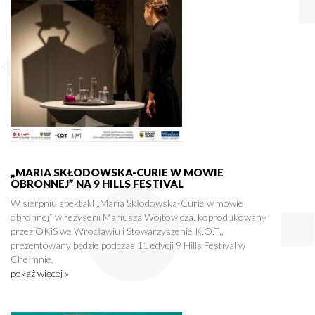
„MARIA SKŁODOWSKA-CURIE W MOWIE
OBRONNEJ” NA 9 HILLS FESTIVAL
W sierpniu spektakl „Maria Skłodowska-Curie w mowie
obronnej” w reżyserii Mariusza Wójtowicza, koprodukowany
przez OKiS we Wrocławiu i Stowarzyszenie K.O.T.,
prezentowany będzie podczas 11 edycji 9 Hills Festival w
Chełmnie.
pokaż więcej »