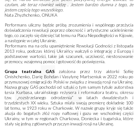
czułam, ale teraz również widzę . Jestem bardzo dumna z tego, że
jestem częścią tego wszystkiego.
Nata Zhyzhchenko, ONUKA
Performans uliczny będzie próbą zrozumienia i wspólnego przeżycia
doświadczenia rewolucji poprzez obecność i artystyczne ucieleśnienie
tego, co zaczęło się dziesięć lat temu na Placu Niepodległości w Kijowie,
a następnie w całej Ukrainie.
Performans ma na celu upamiętnienie Rewolucji Godności z listopada
2013 roku, podczas której Ukraińcy walczyli o integrację z Europą i
podstawowe wartości, takie jak szacunek, uczciwość, niestosowanie
przemocy, wzajemną pomoc i gotowość do poświęcenia.
Grupa teatralna GAS
założona przez trzy aktorki Sofiię
Onishchenko, Darię Bohdan i Vasylynę Martseniuk w 2022 roku po
przymusowej emigracji do Polski w związku z inwazją rosji na Ukrainę.
Nazwa grupy GAS pochodzi od sztuki o tym samym tytule autorstwa
Łesia Kurbasa, ukraińskiego reżysera i reformatora teatru, okresu
tzw. „rozstrzelanego odrodzenia” w latach dwudziestych i
trzydziestych XX wieku. Sztuka miała swoją premierę dokładnie 100
lat temu, w 1923 roku w Charkowie. W nazwie grupy kryje się także
aluzja do bogatych złóż ropy naftowej i gazu we wschodniej części
Ukrainy, w tym w regionach Charkowa, Doniecka i Ługańska, które
stały się jedną z głównych przyczyn inwazji rosji na Ukrainę.