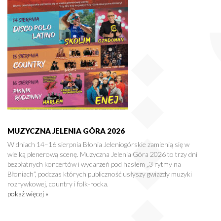
MUZYCZNA JELENIA GÓRA 2026
W dniach 14–16 sierpnia Błonia Jeleniogórskie zamienią się w
wielką plenerową scenę. Muzyczna Jelenia Góra 2026 to trzy dni
bezpłatnych koncertów i wydarzeń pod hasłem „3 rytmy na
Błoniach”, podczas których publiczność usłyszy gwiazdy muzyki
rozrywkowej, country i folk-rocka.
pokaż więcej »