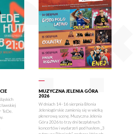
CIE
MUZYCZNA JELENIA GÓRA
2026
śląskich
W dniach 14–16 sierpnia Błonia
cławskiej
Jeleniogórskie zamienią się w wielką
r TeDe.
plenerową scenę. Muzyczna Jelenia
y.
Góra 2026 to trzy dni bezpłatnych
koncertów i wydarzeń pod hasłem „3
rytmy na Błoniach”, podczas których