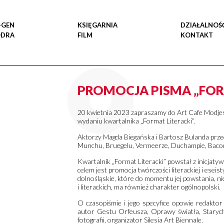
-GEN
KSIĘGARNIA
DZIAŁALNOŚ
ODRA
FILM
KONTAKT
PROMOCJA PISMA „FOR
20 kwietnia 2023 zapraszamy do Art Cafe Modje
wydaniu k
wartalnika
„Format Literacki”.
Aktorzy Magda Biegańska i Bartosz Bulanda przec
Munchu, Bruegelu, Vermeerze, Duchampie, Baconie, 
Kwartalnik „Format Literacki” powstał z inicjaty
celem jest promocja twórczości literackiej i esei
dolnośląskie, które do momentu jej powstania, 
i literackich, ma również charakter ogólnopolski.
O czasopiśmie i jego specyfice opowie redaktor 
autor Gestu Orfeusza, Oprawy światła, Staryc
fotografii, organizator Silesia Art Biennale.