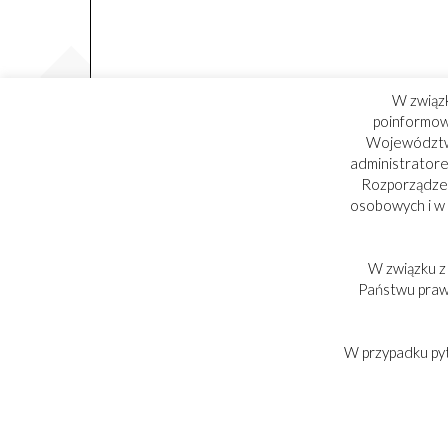
W związ
poinformowa
Województwa
administratore
Rozporządzen
osobowych i w
W związku z
PARTNER:
Państwu praw,
W przypadku py
Copyright © 2017-2025