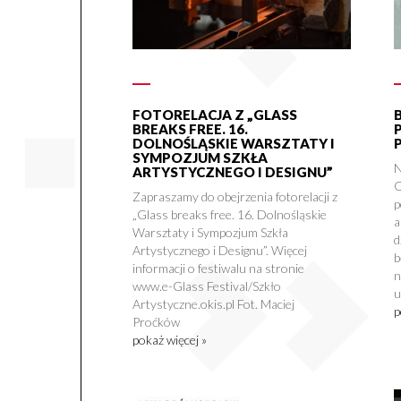
FOTORELACJA Z „GLASS
BREAKS FREE. 16.
DOLNOŚLĄSKIE WARSZTATY I
SYMPOZJUM SZKŁA
N
ARTYSTYCZNEGO I DESIGNU”
O
Zapraszamy do obejrzenia fotorelacji z
p
„Glass breaks free. 16. Dolnośląskie
a
Warsztaty i Sympozjum Szkła
d
Artystycznego i Designu”. Więcej
b
informacji o festiwalu na stronie
n
www.e-Glass Festival/Szkło
u
Artystyczne.okis.pl Fot. Maciej
p
Proćków
pokaż więcej »