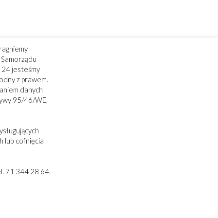
ragniemy
ry Samorządu
 24 jesteśmy
godny z prawem.
zaniem danych
tywy 95/46/WE,
ysługujących
 lub cofnięcia
. 71 344 28 64,