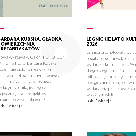
BARBARA KUBSKA. GŁADKA
LEGNICKIE LATO KU
POWIERZCHNIA
2026
PREFABRYKATÓW
Legnica przygotowała wyją
owa wystawa w Galerii FOTO-GEN
bogaty program wakacyjny
KIS, na której Barbara Kubska
wydarzeń kulturalnych. W
odejmuje dialog z niezwykłym
„Legnickiego Lata Kultural
rchiwum fotograficznym swojego
odbędą się koncerty, seans
ziadka, Zygmunta Kubskiego,
pod gołym niebem, festiwale
ędącym kroniką jednego z
wydarzenia plenerowe dla 
ajważniejszych projektów
w każdym wieku.
rbanistycznych okresu PRL.
pokaż więcej »
okaż więcej »