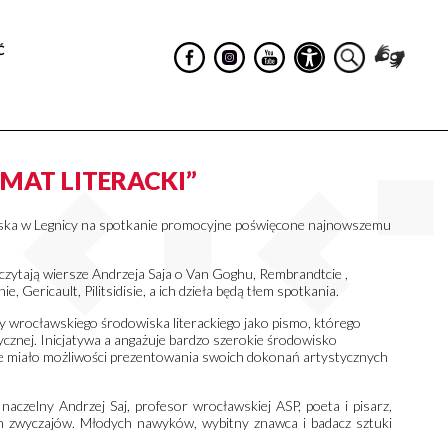
Ć
MAT LITERACKI”
ska w Legnicy na spotkanie promocyjne poświęcone najnowszemu
zytają wiersze Andrzeja Saja o Van Goghu, Rembrandtcie ,
Gericault, Pilitsidisie, a ich dzieła będą tłem spotkania.
wy wrocławskiego środowiska literackiego jako pismo, którego
stycznej. Inicjatywa a angażuje bardzo szerokie środowisko
nie miało możliwości prezentowania swoich dokonań artystycznych
naczelny Andrzej Saj, profesor wrocławskiej ASP, poeta i pisarz,
h zwyczajów. Młodych nawyków, wybitny znawca i badacz sztuki