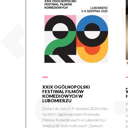
XXIX OGÓLNOPOLSKI
FESTIWAL FILMÓW
KOMEDIOWYCH W
LUBOMIERZU
W
Dołącz do nas 5–9 sierpnia 2026 roku
S
na XXIX Ogólnopolskim Festiwalu
w
Filmów Komediowych w Lubomierzu i
k
świętuj 60-lecie kultowych „Samych
W