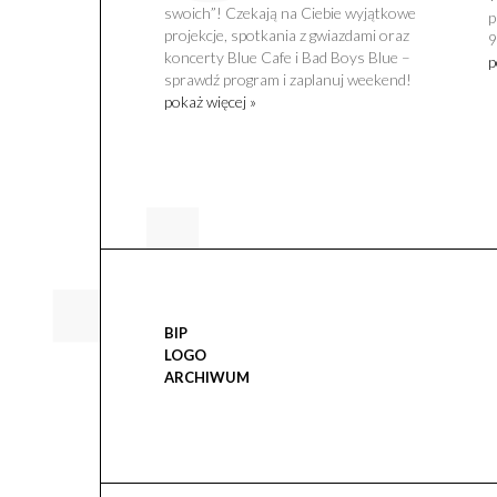
swoich”! Czekają na Ciebie wyjątkowe
p
projekcje, spotkania z gwiazdami oraz
9
koncerty Blue Cafe i Bad Boys Blue –
p
sprawdź program i zaplanuj weekend!
pokaż więcej »
BIP
LOGO
ARCHIWUM