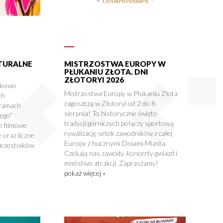
LTURALNE
MISTRZOSTWA EUROPY W
PŁUKANIU ZŁOTA. DNI
ZŁOTORYI 2026
tkowo
Mistrzostwa Europy w Płukaniu Złota
ch
zagoszczą w Złotoryi od 2 do 8
 ramach
sierpnia! To historyczne święto
nego”
tradycji górniczych połączy sportową
e filmowe
rywalizację setek zawodników z całej
 oraz liczne
Europy z hucznymi Dniami Miasta.
uczestników
Czekają nas zawody, koncerty gwiazd i
mnóstwo atrakcji. Zapraszamy!
pokaż więcej »