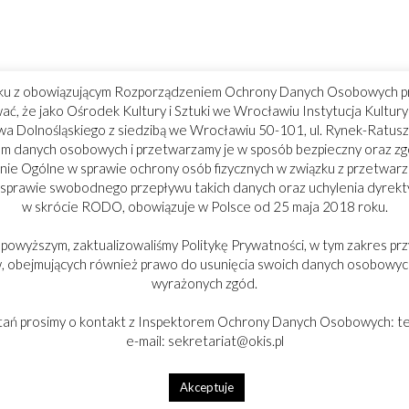
ku z obowiązującym Rozporządzeniem Ochrony Danych Osobowych p
ć, że jako Ośrodek Kultury i Sztuki we Wrocławiu Instytucja Kultu
 Dolnośląskiego z siedzibą we Wrocławiu 50-101, ul. Rynek-Ratusz
m danych osobowych i przetwarzamy je w sposób bezpieczny oraz z
ie Ogólne w sprawie ochrony osób fizycznych w związku z przetwar
 sprawie swobodnego przepływu takich danych oraz uchylenia dyrek
w skrócie RODO, obowiązuje w Polsce od 25 maja 2018 roku.
 powyższym, zaktualizowaliśmy Politykę Prywatności, w tym zakres prz
 obejmujących również prawo do usunięcia swoich danych osobowych
wyrażonych zgód.
tań prosimy o kontakt z Inspektorem Ochrony Danych Osobowych: tel
e-mail: sekretariat@okis.pl
Akceptuje