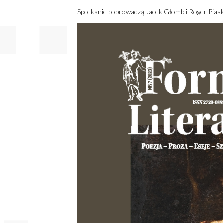
Spotkanie poprowadzą Jacek Głomb i Roger Pias