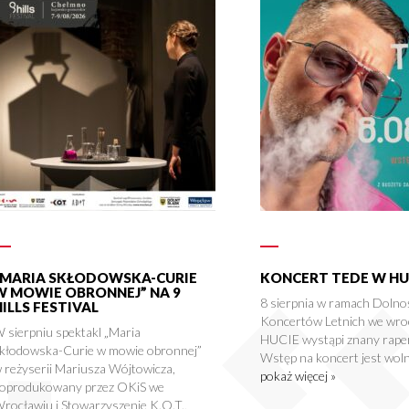
„MARIA SKŁODOWSKA-CURIE
KONCERT TEDE W HU
W MOWIE OBRONNEJ” NA 9
8 sierpnia w ramach Dolno
HILLS FESTIVAL
Koncertów Letnich we wro
 sierpniu spektakl „Maria
HUCIE wystąpi znany rape
kłodowska-Curie w mowie obronnej”
Wstęp na koncert jest woln
 reżyserii Mariusza Wójtowicza,
pokaż więcej »
oprodukowany przez OKiS we
rocławiu i Stowarzyszenie K.O.T.,