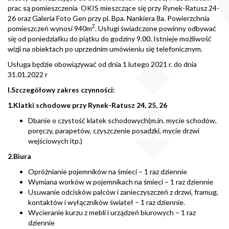
prac są pomieszczenia OKIS mieszczące się przy Rynek-Ratusz 24-
26 oraz Galeria Foto Gen przy pl. Bpa. Nankiera 8a. Powierzchnia
2
pomieszczeń wynosi 940m
. Usługi świadczone powinny odbywać
się od poniedziałku do piątku do godziny 9.00. Istnieje możliwość
wizji na obiektach po uprzednim umówieniu się telefonicznym.
Usługa będzie obowiązywać od dnia 1 lutego 2021 r. do dnia
31.01.2022 r
I.Szczegółowy zakres czynności:
1.Klatki schodowe przy Rynek-Ratusz 24, 25, 26
Dbanie o czystość klatek schodowych(m.in. mycie schodów,
poręczy, parapetów, czyszczenie posadzki, mycie drzwi
wejściowych itp.)
2.Biura
Opróżnianie pojemników na śmieci – 1 raz dziennie
Wymiana worków w pojemnikach na śmieci – 1 raz dziennie
Usuwanie odcisków palców i zanieczyszczeń z drzwi, framug,
kontaktów i wyłączników świateł – 1 raz dziennie.
Wycieranie kurzu z mebli i urządzeń biurowych – 1 raz
dziennie