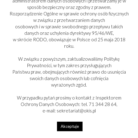
administratorem danych osobowych i przetwarzamy je w
rozpatrywane.
sposób bezpieczny oraz zgodny z prawem.
Rozporządzenie Ogólne w sprawie ochrony osób fizycznych
IV Odrzuceniu podlegają oferty:
w związku z przetwarzaniem danych
osobowych i w sprawie swobodnego przepływu takich
Których treść nie odpowiada treści zapytania ofertowego
danych oraz uchylenia dyrektywy 95/46/WE,
Złożone przez oferenta niespełniającego warunków,
w skrócie RODO, obowiązuje w Polsce od 25 maja 2018
określonych w zapytaniu ofertowym
roku.
Złożone po terminie składania ofert
Wykonawca złożył więcej niż jedną ofertę.
W związku z powyższym, zaktualizowaliśmy Politykę
Prywatności, w tym zakres przysługujących
Państwu praw, obejmujących również prawo do usunięcia
V Informacje dotyczące wyboru najkorzystniejszej oferty.
swoich danych osobowych lub cofnięcia
O wyborze najkorzystniejszej oferty zamawiający zawiadomi
wyrażonych zgód.
mailowo wszystkich potencjalnych wykonawców, do których
zostało skierowane zapytanie ofertowe.
W przypadku pytań prosimy o kontakt z Inspektorem
Nie dopuszcza się składania ofert częściowych.
Ochrony Danych Osobowych: tel. 71 344 28 64,
Zamawiający zastrzega możliwość unieważnienia
e-mail: sekretariat@okis.pl
postępowania bez podania przyczyny.
Po wyborze najkorzystniejszej oferty z wybranym
wykonawcą zostanie podpisana umowa
Akceptuje