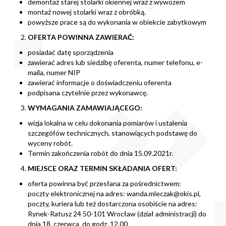
demontaż starej stolarki okiennej wraz z wywozem
montaż nowej stolarki wraz z obróbką.
powyższe prace są do wykonania w obiekcie zabytkowym
OFERTA POWINNA ZAWIERAĆ:
posiadać datę sporządzenia
zawierać adres lub siedzibę oferenta, numer telefonu, e-
maila, numer NIP
zawierać informacje o doświadczeniu oferenta
podpisana czytelnie przez wykonawcę.
WYMAGANIA ZAMAWIAJĄCEGO:
wizja lokalna w celu dokonania pomiarów i ustalenia
szczegółów technicznych, stanowiących podstawę do
wyceny robót.
Termin zakończenia robót do dnia 15.09.2021r.
MIEJSCE ORAZ TERMIN SKŁADANIA OFERT:
oferta powinna być przesłana za pośrednictwem:
poczty elektronicznej na adres:
wanda.mleczak@okis.pl
,
poczty, kuriera lub też dostarczona osobiście na adres:
Rynek-Ratusz 24 50-101 Wrocław (dział administracji) do
dnia 18. czerwca do godz. 12.00