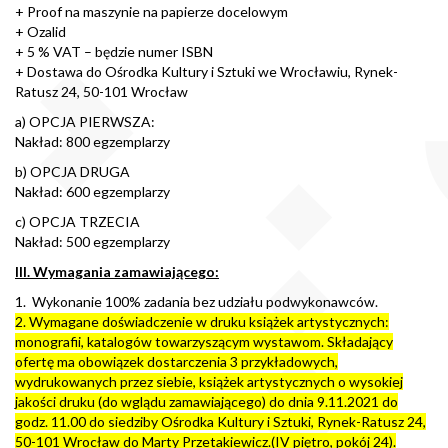
+ Proof na maszynie na papierze docelowym
+ Ozalid
+ 5 % VAT – będzie numer ISBN
+ Dostawa do Ośrodka Kultury i Sztuki we Wrocławiu, Rynek-
Ratusz 24, 50-101 Wrocław
a) OPCJA PIERWSZA:
Nakład: 800 egzemplarzy
b) OPCJA DRUGA
Nakład: 600 egzemplarzy
c) OPCJA TRZECIA
Nakład: 500 egzemplarzy
III. Wymagania zamawiającego:
1. Wykonanie 100% zadania bez udziału podwykonawców.
2. Wymagane doświadczenie w druku książek artystycznych:
monografii, katalogów towarzyszącym wystawom. Składający
ofertę ma obowiązek dostarczenia 3 przykładowych,
wydrukowanych przez siebie, książek artystycznych o wysokiej
jakości druku (do wglądu zamawiającego) do dnia 9.11.2021 do
godz. 11.00 do siedziby Ośrodka Kultury i Sztuki, Rynek-Ratusz 24,
50-101 Wrocław do Marty Przetakiewicz.(IV piętro, pokój 24).