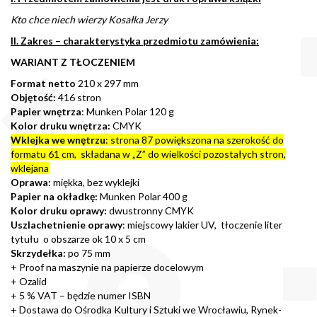
Kto chce niech wierzy Kosałka Jerzy
II. Zakres – charakterystyka przedmiotu zamówienia:
WARIANT Z TŁOCZENIEM
Format netto
210 x 297 mm
Objętość:
416 stron
Papier wnętrza
: Munken Polar 120 g
Kolor druku wnętrza:
CMYK
Wklejka
we wnętrzu
: strona 87 powiększona na szerokość do
formatu 61 cm, składana w „Z” do wielkości pozostałych stron,
wklejana
Oprawa:
miękka, bez wyklejki
Papier na okładkę:
Munken Polar 400 g
Kolor druku oprawy:
dwustronny CMYK
Uszlachetnienie oprawy
: miejscowy lakier UV, tłoczenie liter
tytułu o obszarze ok 10 x 5 cm
Skrzydełka:
po 75 mm
+ Proof na maszynie na papierze docelowym
+ Ozalid
+ 5 % VAT – będzie numer ISBN
+ Dostawa do Ośrodka Kultury i Sztuki we Wrocławiu, Rynek-