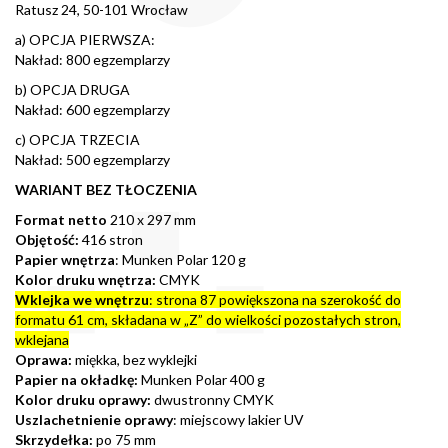
Ratusz 24, 50-101 Wrocław
a) OPCJA PIERWSZA:
Nakład: 800 egzemplarzy
b) OPCJA DRUGA
Nakład: 600 egzemplarzy
c) OPCJA TRZECIA
Nakład: 500 egzemplarzy
WARIANT BEZ TŁOCZENIA
Format netto
210 x 297 mm
Objętość:
416 stron
Papier wnętrza
: Munken Polar 120 g
Kolor druku wnętrza:
CMYK
Wklejka
we wnętrzu
: strona 87 powiększona na szerokość do
formatu 61 cm, składana w „Z” do wielkości pozostałych stron,
wklejana
Oprawa:
miękka, bez wyklejki
Papier na okładkę:
Munken Polar 400 g
Kolor druku oprawy:
dwustronny CMYK
Uszlachetnienie oprawy
: miejscowy lakier UV
Skrzydełka:
po 75 mm