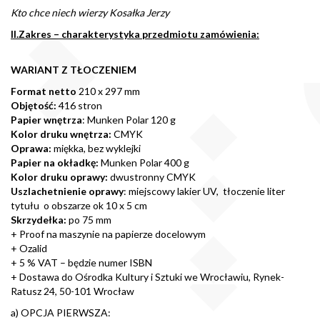
Kto chce niech wierzy Kosałka Jerzy
II.Zakres – charakterystyka przedmiotu zamówienia:
WARIANT Z TŁOCZENIEM
Format netto
210 x 297 mm
Objętość:
416 stron
Papier wnętrza
: Munken Polar 120 g
Kolor druku wnętrza:
CMYK
Oprawa:
miękka, bez wyklejki
Papier na okładkę:
Munken Polar 400 g
Kolor druku oprawy:
dwustronny CMYK
Uszlachetnienie oprawy
: miejscowy lakier UV, tłoczenie liter
tytułu o obszarze ok 10 x 5 cm
Skrzydełka:
po 75 mm
+ Proof na maszynie na papierze docelowym
+ Ozalid
+ 5 % VAT – będzie numer ISBN
+ Dostawa do Ośrodka Kultury i Sztuki we Wrocławiu, Rynek-
Ratusz 24, 50-101 Wrocław
a) OPCJA PIERWSZA: