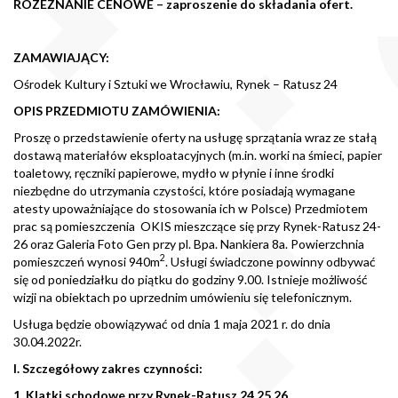
ROZEZNANIE CENOWE – zaproszenie do składania ofert.
ZAMAWIAJĄCY:
Ośrodek Kultury i Sztuki we Wrocławiu, Rynek – Ratusz 24
OPIS PRZEDMIOTU ZAMÓWIENIA:
Proszę o przedstawienie oferty na usługę sprzątania wraz ze stałą
dostawą materiałów eksploatacyjnych (m.in. worki na śmieci, papier
toaletowy, ręczniki papierowe, mydło w płynie i inne środki
niezbędne do utrzymania czystości, które posiadają wymagane
atesty upoważniające do stosowania ich w Polsce) Przedmiotem
prac są pomieszczenia OKIS mieszczące się przy Rynek-Ratusz 24-
26 oraz Galeria Foto Gen przy pl. Bpa. Nankiera 8a. Powierzchnia
2
pomieszczeń wynosi 940m
. Usługi świadczone powinny odbywać
się od poniedziałku do piątku do godziny 9.00. Istnieje możliwość
wizji na obiektach po uprzednim umówieniu się telefonicznym.
Usługa będzie obowiązywać od dnia 1 maja 2021 r. do dnia
30.04.2022r.
I. Szczegółowy zakres czynności:
1. Klatki schodowe przy Rynek-Ratusz 24,25,26