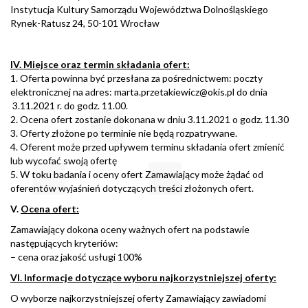
Instytucja Kultury Samorządu Województwa Dolnośląskiego
Rynek-Ratusz 24, 50-101 Wrocław
IV. Miejsce oraz termin składania ofert:
1. Oferta powinna być przesłana za pośrednictwem: poczty
elektronicznej na adres: marta.przetakiewicz@okis.pl do dnia
3.11.2021 r. do godz. 11.00.
2. Ocena ofert zostanie dokonana w dniu 3.11.2021 o godz. 11.30
3. Oferty złożone po terminie nie będą rozpatrywane.
4. Oferent może przed upływem terminu składania ofert zmienić
lub wycofać swoją ofertę
5. W toku badania i oceny ofert Zamawiający może żądać od
oferentów wyjaśnień dotyczących treści złożonych ofert.
V.
Ocena ofert:
Zamawiający dokona oceny ważnych ofert na podstawie
następujących kryteriów:
– cena oraz jakość usługi 100%
VI. Informacje dotyczące wyboru najkorzystniejszej oferty:
O wyborze najkorzystniejszej oferty Zamawiający zawiadomi