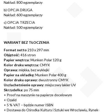
Nakład: 800 egzemplarzy
b) OPCJA DRUGA
Nakład: 600 egzemplarzy
c) OPCJA TRZECIA
Nakład: 500 egzemplarzy
WARIANT BEZ TŁOCZENIA
Format netto
210 x 297 mm
Objętość:
416 stron
Papier wnętrza
: Munken Polar 120 g
Kolor druku wnętrza:
CMYK
Oprawa:
miękka, bez wyklejki
Papier na okładkę:
Munken Polar 400 g
Kolor druku oprawy:
dwustronny CMYK
Uszlachetnienie oprawy
: miejscowy lakier UV
Skrzydełka:
po 75 mm
+ Proof na maszynie na papierze docelowym
+ Ozalid
+ 5 % VAT – będzie numer ISBN
+ Dostawa do Ośrodka Kultury i Sztuki we Wrocławiu, Rynek-