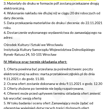
3. Materiały do druku w formacie pdf zostaną przekazane drogą
elektroniczną.
4. Wykonanie nakładu nie dłużej niż w ciągu 20 dni roboczych od
daty zlecenia.
5. Data przekazania materiałów do druku i zlecenia: do 22.11.2021
roku.
6. Dostarczenie wykonanego wydawnictwa do zamawiającego na
adres:
Ośrodek Kultury i Sztuki we Wrocławiu
Instytucja Kultury Samorządu Województwa Dolnośląskiego
Rynek-Ratusz 24, 50-101 Wrocław
IV. Miejsce oraz termin składania ofert:
1. Oferta powinna być przesłana za pośrednictwem: poczty
elektronicznej na adres: marta.przetakiewicz@okis.pl do dnia
9.11.2021 r. do godz. 11.00.
2. Ocena ofert zostanie dokonana w dniu 9.11.2021 o godz. 12.30
3. Oferty złożone po terminie nie będą rozpatrywane.
4. Oferent może przed upływem terminu składania ofert zmienić
lub wycofać swoją ofertę
5. W toku badania i oceny ofert Zamawiający może żądać od
oferentów wyjaśnień dotyczących treści złożonych ofert.