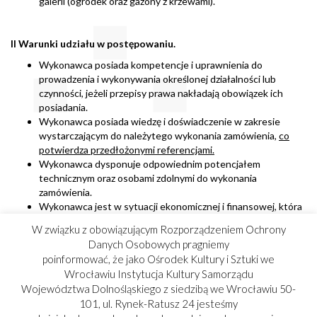
galerii (ogródek oraz gazony z krzewami).
II Warunki udziału w postępowaniu.
Wykonawca posiada kompetencje i uprawnienia do
prowadzenia i wykonywania określonej działalności lub
czynności, jeżeli przepisy prawa nakładają obowiązek ich
posiadania.
Wykonawca posiada wiedzę i doświadczenie w zakresie
wystarczającym do należytego wykonania zamówienia,
co
potwierdza przedłożonymi referencjami.
Wykonawca dysponuje odpowiednim potencjałem
technicznym oraz osobami zdolnymi do wykonania
zamówienia.
Wykonawca jest w sytuacji ekonomicznej i finansowej, która
umożliwia należyte wykonanie zamówienia.
W związku z obowiązującym Rozporządzeniem Ochrony
Wykonawca nie jest powiązany osobowo lub kapitałowo z
Danych Osobowych pragniemy
zamawiającym.
poinformować, że jako Ośrodek Kultury i Sztuki we
III Termin składania ofert.
Wrocławiu Instytucja Kultury Samorządu
Województwa Dolnośląskiego z siedzibą we Wrocławiu 50-
Termin składania ofert do dnia 25.01.2021 r do godz. 10.00
101, ul. Rynek-Ratusz 24 jesteśmy
Oferty złożone po wskazanym terminie nie będą