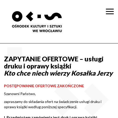
Togg
navi
ZAPYTANIE OFERTOWE – usługi
druku i oprawy książki
Kto chce niech wierzy Kosałka Jerzy
POSTĘPOWANIE OFERTOWE ZAKOŃCZONE
Szanowni Państwo,
zapraszamy do składania ofert na świadczenie usługi druku i
oprawy książki według poniższej specyfikacji.
I. Przedmiotem zamówienia jest druk i oprawa książki