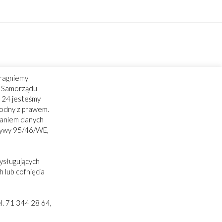
ragniemy
ry Samorządu
 24 jesteśmy
godny z prawem.
zaniem danych
tywy 95/46/WE,
ysługujących
 lub cofnięcia
. 71 344 28 64,