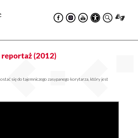
Ć
 reportaż (2012)
ostać się do tajemniczego zasypanego korytarza, który jest