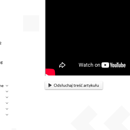
ż
ng
Odsłuchaj treść artykułu
ne