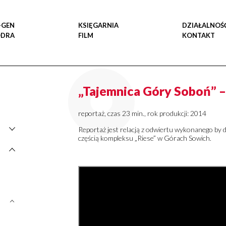
-GEN
KSIĘGARNIA
DZIAŁALNOŚ
ODRA
FILM
KONTAKT
„Tajemnica Góry Soboń” –
reportaż, czas 23 min., rok produkcji: 2014
Reportaż jest relacją z odwiertu wykonanego by d
częścią kompleksu „Riese” w Górach Sowich.