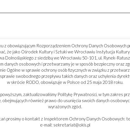
ku z obowiązującym Rozporządzeniem Ochrony Danych Osobowych p
ć, że jako Ośrodek Kultury i Sztuki we Wrocławiu Instytucja Kultu
 Dolnośląskiego z siedzibą we Wrocławiu 50-101, ul. Rynek-Ratusz
m danych osobowych i przetwarzamy je w sposób bezpieczny oraz z
ie Ogólne w sprawie ochrony osób fizycznych w związku z przetwar
 sprawie swobodnego przepływu takich danych oraz uchylenia dyrek
w skrócie RODO, obowiązuje w Polsce od 25 maja 2018 roku.
 powyższym, zaktualizowaliśmy Politykę Prywatności, w tym zakres prz
 obejmujących również prawo do usunięcia swoich danych osobowych
wyrażonych zgód.
tań prosimy o kontakt z Inspektorem Ochrony Danych Osobowych: tel
e-mail: sekretariat@okis.pl