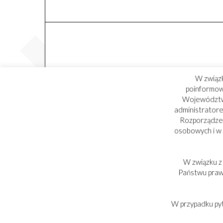
W związ
poinformowa
Województwa
administratore
Rozporządzen
osobowych i w
W związku z
PARTNER:
Państwu praw,
W przypadku py
Copyright © 2017-2025