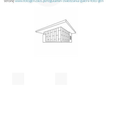
stronę
www.fotogen.okis.pl/regulamin-zwiedzania-galerii-foto-gen