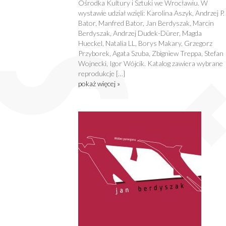
Ośrodka Kultury i Sztuki we Wrocławiu. W
wystawie udział wzięli: Karolina Aszyk, Andrzej P.
Bator, Manfred Bator, Jan Berdyszak, Marcin
Berdyszak, Andrzej Dudek-Dürer, Magda
Hueckel, Natalia LL, Borys Makary, Grzegorz
Przyborek, Agata Szuba, Zbigniew Treppa, Stefan
Wojnecki, Igor Wójcik. Katalog zawiera wybrane
reprodukcje […]
pokaż więcej »