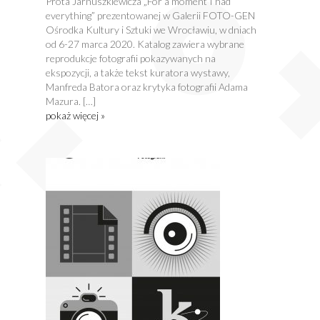
Prota Jarnuszkiewicza „For a moment I had
everything” prezentowanej w Galerii FOTO-GEN
Ośrodka Kultury i Sztuki we Wrocławiu, w dniach
od 6-27 marca 2020. Katalog zawiera wybrane
reprodukcje fotografii pokazywanych na
ekspozycji, a także tekst kuratora wystawy,
Manfreda Batora oraz krytyka fotografii Adama
Mazura. […]
pokaż więcej »