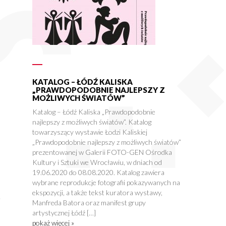
KATALOG – ŁÓDŹ KALISKA
„PRAWDOPODOBNIE NAJLEPSZY Z
MOŻLIWYCH ŚWIATÓW”
Katalog – Łódź Kaliska „Prawdopodobnie
najlepszy z możliwych światów”. Katalog
towarzyszący wystawie Łodzi Kaliskiej
„Prawdopodobnie najlepszy z możliwych światów”
,
prezentowanej w Galerii FOTO-GEN Ośrodka
Kultury i Sztuki we Wrocławiu, w dniach od
19.06.2020 do 08.08.2020. Katalog zawiera
wybrane reprodukcje fotografii pokazywanych na
ekspozycji, a także tekst kuratora wystawy,
Manfreda Batora oraz manifest grupy
artystycznej Łódź […]
pokaż więcej »