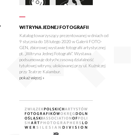
”
WITRYNA JEDNEJ FOTOGRAFII
a
Katalog towarzyszący prezentowanej w dniach od
9 stycznia do 18 lutego 2020 w Galerii FOTO-
GEN, zbiorowej wystawie fotografii artystycznej
pt. „Witryna Jednej Fotografii”. Wystawa
podsumowuje dotychczasową działalność
tytułowej witryny, ulokowanej przy ul. Kuźniczej
przy Teatrze Kalambur.
pokaż więcej »