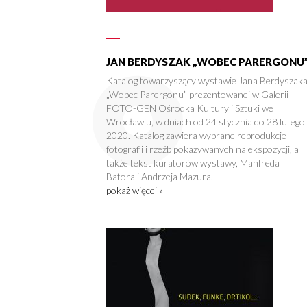
JAN BERDYSZAK „WOBEC PARERGONU
Katalog towarzyszący wystawie Jana Berdyszak
„Wobec Parergonu” prezentowanej w Galerii
FOTO-GEN Ośrodka Kultury i Sztuki we
Wrocławiu, w dniach od 24 stycznia do 28 lutego
2020. Katalog zawiera wybrane reprodukcje
fotografii i rzeźb pokazywanych na ekspozycji, a
także tekst kuratorów wystawy, Manfreda
Batora i Andrzeja Mazura.
pokaż więcej »