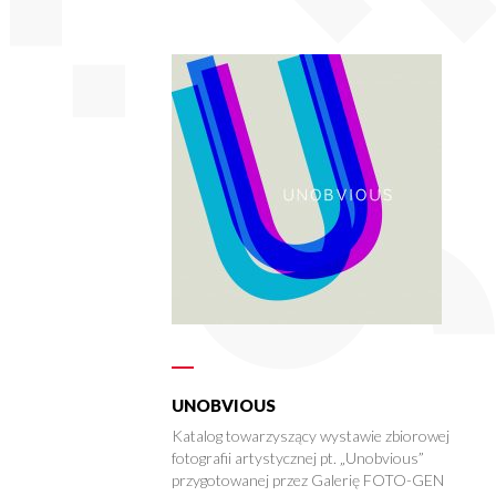
UNOBVIOUS
Katalog towarzyszący wystawie zbiorowej
fotografii artystycznej pt. „Unobvious”
przygotowanej przez Galerię FOTO-GEN