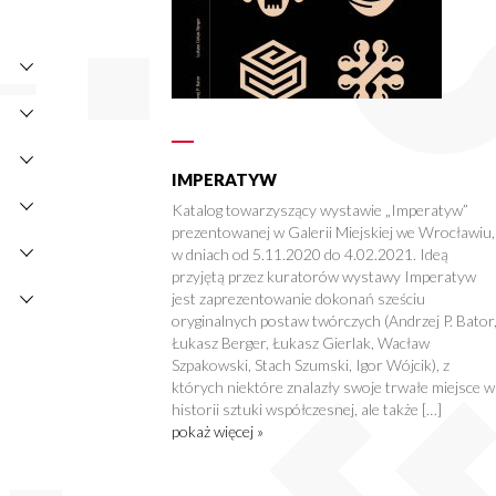
IMPERATYW
Katalog towarzyszący wystawie „Imperatyw”
prezentowanej w Galerii Miejskiej we Wrocławiu,
w dniach od 5.11.2020 do 4.02.2021. Ideą
przyjętą przez kuratorów wystawy Imperatyw
jest zaprezentowanie dokonań sześciu
oryginalnych postaw twórczych (Andrzej P. Bator
Łukasz Berger, Łukasz Gierlak, Wacław
Szpakowski, Stach Szumski, Igor Wójcik), z
których niektóre znalazły swoje trwałe miejsce w
historii sztuki współczesnej, ale także […]
pokaż więcej »