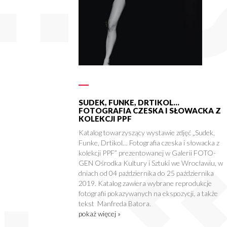
SUDEK, FUNKE, DRTIKOL…
FOTOGRAFIA CZESKA I SŁOWACKA Z
KOLEKCJI PPF
Katalog towarzyszący wystawie zdjęć „Sudek,
Funke, Drtikol… Fotografia czeska i słowacka z
kolekcji PPF” prezentowanej w Galerii FOTO-
GEN Ośrodka Kultury i Sztuki we Wrocławiu, w
dniach od 04 października do 25 października
2019. Katalog zawiera wybrane reprodukcje
fotografii pokazywanych na ekspozycji, a także
tekst Manfreda Batora.
pokaż więcej »