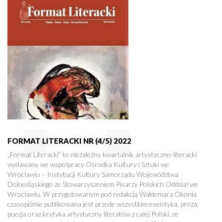
FORMAT LITERACKI NR (4/5) 2022
„Format Literacki” to niezależny kwartalnik artystyczno-literacki
wydawany we współpracy Ośrodka Kultury i Sztuki we
Wrocławiu – Instytucji Kultury Samorządu Województwa
Dolnośląskiego ze Stowarzyszeniem Pisarzy Polskich Oddział we
Wrocławiu. W przygotowanym pod redakcją Waldemara Okonia
czasopiśmie publikowana jest przede wszystkim eseistyka, proza,
poezja oraz krytyka artystyczny literatów z całej Polski, ze