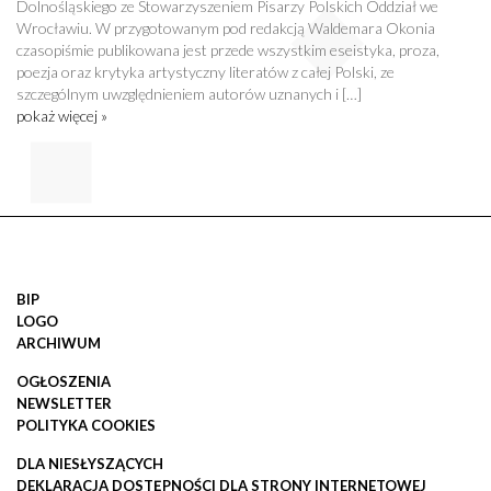
Dolnośląskiego ze Stowarzyszeniem Pisarzy Polskich Oddział we
Wrocławiu. W przygotowanym pod redakcją Waldemara Okonia
czasopiśmie publikowana jest przede wszystkim eseistyka, proza,
poezja oraz krytyka artystyczny literatów z całej Polski, ze
szczególnym uwzględnieniem autorów uznanych i […]
pokaż więcej »
BIP
LOGO
ARCHIWUM
OGŁOSZENIA
NEWSLETTER
POLITYKA COOKIES
DLA NIESŁYSZĄCYCH
DEKLARACJA DOSTĘPNOŚCI DLA STRONY INTERNETOWEJ