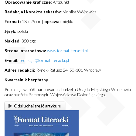
Opracowanie graficzne:
Artpunkt
Redakcja i korekta tekstów
: Monika Wójtowicz
Format:
18 x 25 cm
| oprawa:
miękka
Język:
polski
Nakład:
350 egz.
Strona internetowa:
www.formatliteracki.pl
E-mail:
redakcja@formatliteracki.pl
Adres redakcji:
Rynek-Ratusz 24, 50-101 Wrocław
Kwartalnik bezpłatny
Publikacja współfinansowana z budżetu Urzędu Miejskiego Wrocławia
oraz budżetu Samorządu Województwa Dolnośląskiego.
Odsłuchaj treść artykułu