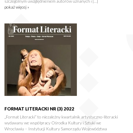
szczególnym uwzględnieniem autorów uznanych i […]
pokaż więcej »
FORMAT LITERACKI NR (3) 2022
„Format Literacki” to niezależny kwartalnik artystyczno-literacki
wydawany we współpracy Ośrodka Kultury i Sztuki we
Wrocławiu – Instytucji Kultury Samorządu Województwa