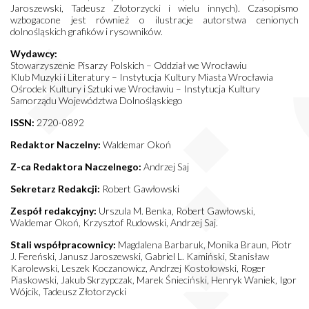
Jaroszewski, Tadeusz Złotorzycki i wielu innych). Czasopismo
wzbogacone jest również o ilustracje autorstwa cenionych
dolnośląskich grafików i rysowników.
Wydawcy:
Stowarzyszenie Pisarzy Polskich – Oddział we Wrocławiu
Klub Muzyki i Literatury – Instytucja Kultury Miasta Wrocławia
Ośrodek Kultury i Sztuki we Wrocławiu – Instytucja Kultury
Samorządu Województwa Dolnośląskiego
ISSN:
2720-0892
Redaktor Naczelny:
Waldemar Okoń
Z-ca Redaktora Naczelnego:
Andrzej Saj
Sekretarz Redakcji:
Robert Gawłowski
Zespół redakcyjny:
Urszula M. Benka, Robert Gawłowski,
Waldemar Okoń, Krzysztof Rudowski, Andrzej Saj.
Stali współpracownicy:
Magdalena Barbaruk, Monika Braun, Piotr
J. Fereński, Janusz Jaroszewski, Gabriel L. Kamiński, Stanisław
Karolewski, Leszek Koczanowicz, Andrzej Kostołowski, Roger
Piaskowski, Jakub Skrzypczak, Marek Śnieciński, Henryk Waniek, Igor
Wójcik, Tadeusz Złotorzycki