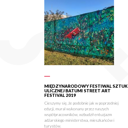
MIĘDZYNARODOWY FESTIWAL SZTUK
ULICZNEJ BATUMI STREET ART
FESTIVAL 2019
Cieszymy się, że podobnie jak w poprzedniej
edycji, mural wykonany przez naszych
współpracowników, wzbudził entuzjazm
adżarskiego ministerstwa, mieszkańców i
turystów.