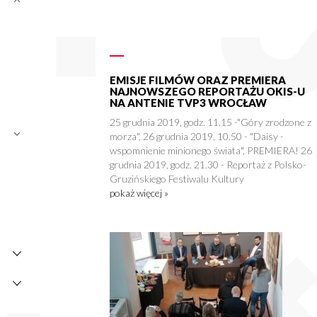
EMISJE FILMÓW ORAZ PREMIERA
NAJNOWSZEGO REPORTAŻU OKIS-U
NA ANTENIE TVP3 WROCŁAW
25 grudnia 2019, godz. 11.15 -"Góry zrodzone z
morza", 26 grudnia 2019, 10.50 - "Daisy -
wspomnienie minionego świata", PREMIERA! 26
grudnia 2019, godz. 21.30 - Reportaż z Polsko-
Gruzińskiego Festiwalu Kultury
pokaż więcej »