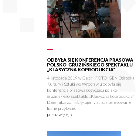
ODBYŁA SIĘ KONFERENCJA PRASOWA
POLSKO-GRUZIŃSKIEGO SPEKTAKLU
„KLASYCZNA KOPRODUKCJA”
4 listopada 2019 w Galerii FOTO-GEN Ośrodka
Kultury i Sztuki we Wrocławiu odbyła się
konferencja prasowa dotycząca polsko-
gruzińskiego spektaklu „Klasyczna koprodukcja”.
Dziennikarzom dziękujemy za zainteresowanie i
liczne przybycie.
pokaż więcej »