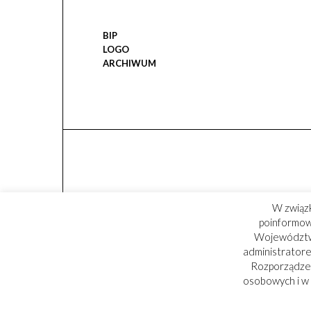
BIP
LOGO
ARCHIWUM
W związ
poinformowa
Województwa
administratore
Rozporządzen
osobowych i w