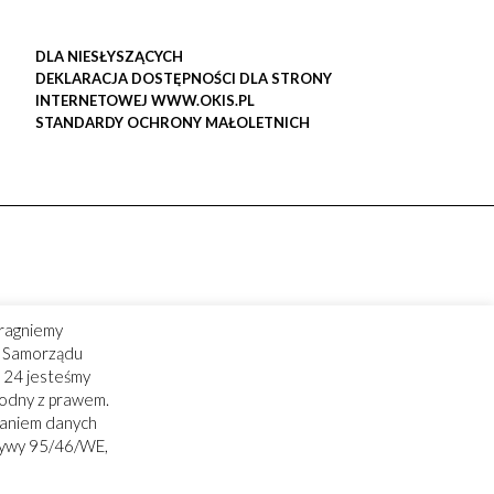
DLA NIESŁYSZĄCYCH
DEKLARACJA DOSTĘPNOŚCI DLA STRONY
INTERNETOWEJ WWW.OKIS.PL
STANDARDY OCHRONY MAŁOLETNICH
ragniemy
ry Samorządu
 24 jesteśmy
godny z prawem.
zaniem danych
tywy 95/46/WE,