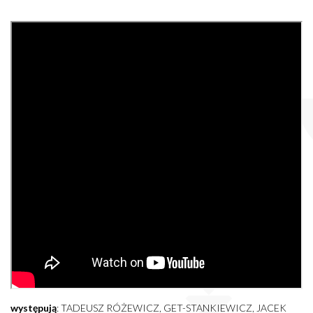
występują
: TADEUSZ RÓŻEWICZ, GET-STANKIEWICZ, JACEK