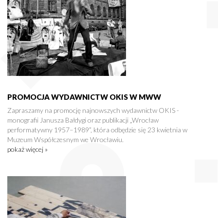
PROMOCJA WYDAWNICTW OKIS W MWW
Zapraszamy na promocję najnowszych wydawnictw OKIS -
monografii Janusza Bałdygi oraz publikacji „Wrocław
performatywny 1957–1989”, która odbędzie się 23 kwietnia w
Muzeum Współczesnym we Wrocławiu.
pokaż więcej »