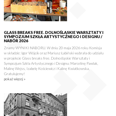
GLASS BREAKS FREE. DOLNOŚLĄSKIE WARSZTATY I
SYMPOZJUM SZKŁA ARTYSTYCZNEGO I DESIGNU /
NABÓR 2026
Znamy WYNIKI NABORU. W dniu 20 maja 2026 roku Komisja
w składzie: Igor Wójcik oraz Mariusz Łabiński wybrała do udziału
w projekcie Glass breaks free. Dolnośląskie Warsztaty i
Sympozjum Szkła Artystycznego i Designu: Marcelinę Pawlak,
Malinę Wejss, Izabelę Kościewicz i Kalinę Kwiatkowska,
Gratulujemy!
pokaż więcej »