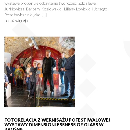
wystawa proponuje odczytanie twórczości Zdzisława
Jurkiewicza, Barbary Kozłowskiej, Liliany Lewickiej i Jerzego
Rosołowicza nie jako […]
pokaż więcej »
FOTORELACJA Z WERNISAŻU POFESTIWALOWEJ
WYSTAWY DIMENSIONLESSNESS OF GLASS W
KROŚNIE