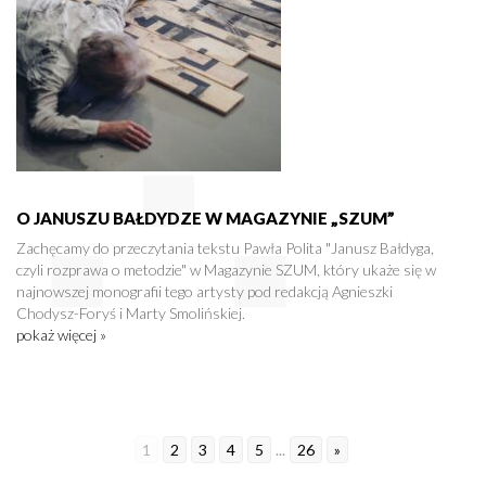
O JANUSZU BAŁDYDZE W MAGAZYNIE „SZUM”
Zachęcamy do przeczytania tekstu Pawła Polita "Janusz Bałdyga,
czyli rozprawa o metodzie" w Magazynie SZUM, który ukaże się w
najnowszej monografii tego artysty pod redakcją Agnieszki
Chodysz-Foryś i Marty Smolińskiej.
pokaż więcej »
1
2
3
4
5
...
26
»