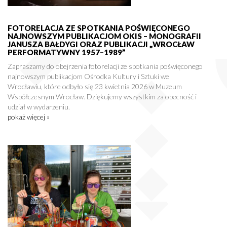
FOTORELACJA ZE SPOTKANIA POŚWIĘCONEGO
NAJNOWSZYM PUBLIKACJOM OKIS – MONOGRAFII
JANUSZA BAŁDYGI ORAZ PUBLIKACJI „WROCŁAW
PERFORMATYWNY 1957–1989”
Zapraszamy do obejrzenia fotorelacji ze spotkania poświęconego
najnowszym publikacjom Ośrodka Kultury i Sztuki we
Wrocławiu, które odbyło się 23 kwietnia 2026 w Muzeum
Współczesnym Wrocław. Dziękujemy wszystkim za obecność i
udział w wydarzeniu.
pokaż więcej »