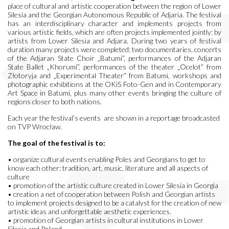
place of cultural and artistic cooperation between the region of Lower
Silesia and the Georgian Autonomous Republic of Adjaria. The festival
has an interdisciplinary character and implements projects from
various artistic fields, which are often projects implemented jointly: by
artists from Lower Silesia and Adjara. During two years of festival
duration many projects were completed: two documentaries, concerts
of the Adjaran State Choir „Batumi”, performances of the Adjaran
State Ballet „Khorumi”, performances of the theater „Ocelot” from
Złotoryja and „Experimental Theater” from Batumi, workshops and
photographic exhibitions at the OKiS Foto-Gen and in Contemporary
Art Space in Batumi, plus many other events bringing the culture of
regions closer to both nations.
Each year the festival’s events are shown in a reportage broadcasted
on TVP Wrocław.
The goal of the festival is to:
• organize cultural events enabling Poles and Georgians to get to
know each other: tradition, art, music, literature and all aspects of
culture
• promotion of the artistic culture created in Lower Silesia in Georgia
• creation a net of cooperation between Polish and Georgian artists
to implement projects designed to be a catalyst for the creation of new
artistic ideas and unforgettable aesthetic experiences.
• promotion of Georgian artists in cultural institutions in Lower
Silesia and Poland