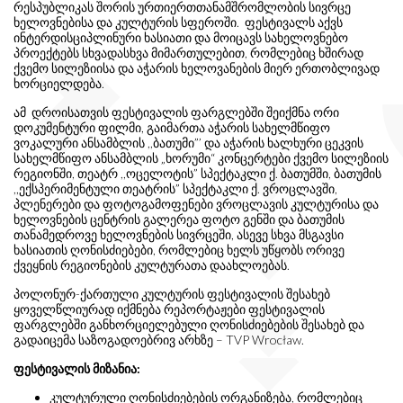
რესპუბლიკას შორის ურთიერთთანამშრომლობის სივრცე
ხელოვნებისა და კულტურის სფეროში. ფესტივალს აქვს
ინტერდისციპლინური ხასიათი და მოიცავს სახელოვნებო
პროექტებს სხვადასხვა მიმართულებით, რომლებიც ხშირად
ქვემო სილეზიისა და აჭარის ხელოვანების მიერ ერთობლივად
ხორციელდება.
ამ დროისათვის ფესტივალის ფარგლებში შეიქმნა ორი
დოკუმენტური ფილმი, გაიმართა აჭარის სახელმწიფო
ვოკალური ანსამბლის ,,ბათუმი”’ და აჭარის ხალხური ცეკვის
სახელმწიფო ანსამბლის „ხორუმი“ კონცერტები ქვემო სილეზიის
რეგიონში, თეატრ ,,ოცელოტის” სპექტაკლი ქ. ბათუმში, ბათუმის
,,ექსპერიმენტული თეატრის” სპექტაკლი ქ. ვროცლავში,
პლენერები და ფოტოგამოფენები ვროცლავის კულტურისა და
ხელოვნების ცენტრის გალერეა ფოტო გენში და ბათუმის
თანამედროვე ხელოვნების სივრცეში, ასევე სხვა მსგავსი
ხასიათის ღონისძიებები, რომლებიც ხელს უწყობს ორივე
ქვეყნის რეგიონების კულტურათა დაახლოებას.
პოლონურ-ქართული კულტურის ფესტივალის შესახებ
ყოველწლიურად იქმნება რეპორტაჟები ფესტივალის
ფარგლებში განხორციელებული ღონისძიებების შესახებ და
გადაიცემა საზოგადოებრივ არხზე – TVP Wrocław.
ფესტივალის მიზანია:
კულტურული ღონისძიებების ორგანიზება, რომლებიც