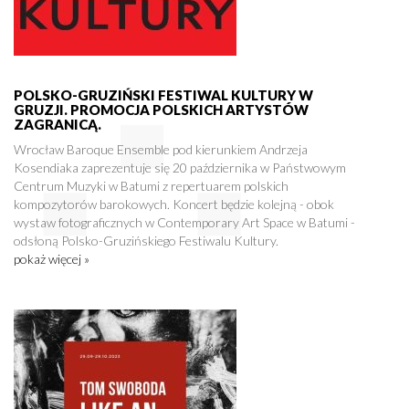
POLSKO-GRUZIŃSKI FESTIWAL KULTURY W
GRUZJI. PROMOCJA POLSKICH ARTYSTÓW
ZAGRANICĄ.
Wrocław Baroque Ensemble pod kierunkiem Andrzeja
Kosendiaka zaprezentuje się 20 października w Państwowym
Centrum Muzyki w Batumi z repertuarem polskich
kompozytorów barokowych. Koncert będzie kolejną - obok
wystaw fotograficznych w Contemporary Art Space w Batumi -
odsłoną Polsko-Gruzińskiego Festiwalu Kultury.
pokaż więcej »