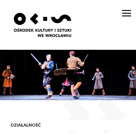
Togg
navi
DZIAŁALNOŚĆ