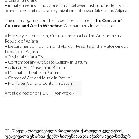
• initiate meetings and cooperation between institutions, festivals,
foundations and cultural organizations of Lower Silesia and Adjara.
The main organizer on the Lower Silesian side is t
he Center of
Culture and Art in Wrocław
. Our partners in Adjara are:
• Ministry of Education, Culture and Sport of the Autonomous
Republic of Adjara
• Department of Tourism and Holiday Resorts of the Autonomous
Republic of Adjara
• Regional Adjara TV
• Contemporary Art Space Gallery in Batumi
• Adjaran Art Museum in Batumi
• Dramatic Theater in Batumi
• Center of Art and Music in Batumi
• Municipal Culture Center in Batumi
Artistic director of PGCF: Igor Wójcik
2017 წელს დაფუძნებული პოლონურ-ქართული კულტურის
ფესტივალი ეს არის ქვემო სილეზიასა და აჭარის ავტონომიურ