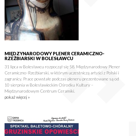
MIĘDZYNARODOWY PLENER CERAMICZNO-
RZEŹBIARSKI W BOLESŁAWCU
31 lipca w Bolesławcu rozpoczął się 58. Międzynarodowy Plener
Ceramiczno-Rzeźbiarski, w którym uczestniczą artyści z Polski i
zagranicy. Prace powstałe podczas pleneru prezentowane są od
10 sierpnia w Bolesławieckim Ośrodku Kultury –
Międzynarodowym Centrum Ceramiki.
pokaż więcej »