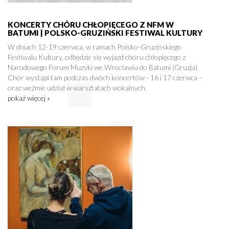
KONCERTY CHÓRU CHŁOPIĘCEGO Z NFM W
BATUMI | POLSKO-GRUZIŃSKI FESTIWAL KULTURY
W dniach 12-19 czerwca, w ramach Polsko-Gruzińskiego
Festiwalu Kultury, odbędzie się wyjazd chóru chłopięcego z
Narodowego Forum Muzyki we Wrocławiu do Batumi (Gruzja).
Chór wystąpi tam podczas dwóch koncertów –16 i 17 czerwca –
oraz weźmie udział w warsztatach wokalnych.
pokaż więcej »