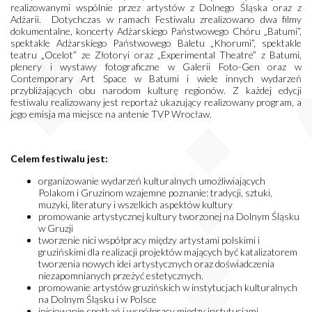
realizowanymi wspólnie przez artystów z Dolnego Śląska oraz z
Adżarii. Dotychczas w ramach Festiwalu zrealizowano dwa filmy
dokumentalne, koncerty Adżarskiego Państwowego Chóru „Batumi”,
spektakle Adżarskiego Państwowego Baletu „Khorumi”, spektakle
teatru „Ocelot” ze Złotoryi oraz „Experimental Theatre” z Batumi,
plenery i wystawy fotograficzne w Galerii Foto-Gen oraz w
Contemporary Art Space w Batumi i wiele innych wydarzeń
przybliżających obu narodom kulturę regionów. Z każdej edycji
festiwalu realizowany jest reportaż ukazujący realizowany program, a
jego emisja ma miejsce na antenie TVP Wrocław.
Celem festiwalu jest:
organizowanie wydarzeń kulturalnych umożliwiających
Polakom i Gruzinom wzajemne poznanie: tradycji, sztuki,
muzyki, literatury i wszelkich aspektów kultury
promowanie artystycznej kultury tworzonej na Dolnym Śląsku
w Gruzji
tworzenie nici współpracy między artystami polskimi i
gruzińskimi dla realizacji projektów mających być katalizatorem
tworzenia nowych idei artystycznych oraz doświadczenia
niezapomnianych przeżyć estetycznych.
promowanie artystów gruzińskich w instytucjach kulturalnych
na Dolnym Śląsku i w Polsce
inicjowanie spotkań i współpracy między instytucjami,