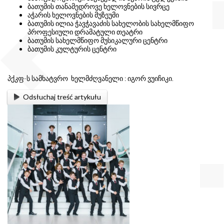
ბათუმის თანამედროვე ხელოვნების სივრცე
აჭარის ხელოვნების მუზეუმი
ბათუმის ილია ჭავჭავაძის სახელობის სახელმწიფო
პროფესიული დრამატული თეატრი
ბათუმის სახელმწიფო მუსიკალური ცენტრი
ბათუმის კულტურის ცენტრი
პქკფ-ს სამხატვრო ხელმძღვანელი : იგორ ვუიჩიკი.
Odsłuchaj treść artykułu