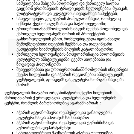
საშუალებას მისცემს პოლონელ და ქართველ ხალხს
გაეცნონ ერთმანეთის: ტრადიციებს, ხელოვნებას, მუსიკას,
ლიტერატურას და კულტურის სხვადასხვა ასპექტებს;
სახელოვნებო კულტურის პოპულარიზაცია, რომელიც
იქმნება ქვემო სილეზიასა და საქართველოში;
ურთიერთთანამშრომლობის ძაფის შექმნა პოლონელ და
ქართველ ხელოვანებს შორის იმ პროექტების
განხორციელების გზით, რომლებიც უნდა იყოს ახალი
შემოქმედებითი იდეების შექმნისა და დაუვიწყარი
ესთეტიური სიამოვნების მიღების კატალიზატორი;
ქართველი ხელოვანების პოპულარიზაცია პოლონეთის
კულტურულ ინსტიტუციებში: ქვემო სილეზიასა და
ზოგადად პოლონეთში;
შეხვედრებისა და ურთიერთთანამშრომლობის ინიცირება
ქვემო სილეზიისა და აჭარის რეგიონების ინსტიტუციებს,
ფესტივალებს, ფონდებს და კულტურის ორგანიზაციებს
შორის.
ფესტივალის მთავარი ორგანიზატორი ქვემო სილეზიის
მხრიდან არის ქ.ვროცლავის კულტურისა და ხელოვნების
ცენტრი, რომლის პარტნიორებიც აჭარაში არიან :
აჭარის ავტონომიური რესპუბლიკის განათლების,
კულტურისა და სპორტის სამინისტრო
აჭარის ავტონომიური რესპუბლიკის ტურიზმისა და
კურორტების დეპარტამენტი
საზოგადოებრივი მაუწყებლის აჭარის ტელევიზია