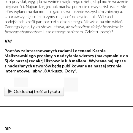
pan przysłał, wygląda na wyimek większego dzieła, stąd może wrażenie
niejasności. Najbardziej jednak martwi poczucie niewyrazistości – tyle
słów wylano na darmo. I to gadulstwo przede wszystkim zniechęca.
Uporawszy się z nim, liczymy na jakieś odkrycie. I nic. W trzech
podejściach kreśli pan portret siebie samego. Niewiele na nim widać.
Żadnego życia, tylko słowa, słowa, aż
odszedłem dalej / bezwiednie
brocząc atramentem
. I szeleszcząc papierem. Gdzie tu poezja?
KM
Poetów zainteresowanych radami i ocenami Karola
Maliszewskiego prosimy o nadsyłanie wierszy (maksymalnie do
5) do naszej redakcji listownie lub mailem. Wybrane najlepsze
z nadesłanych utworów będą publikowane na naszej stronie
internetowej lub w „8 Arkuszu Odry”.
Odsłuchaj treść artykułu
BIP