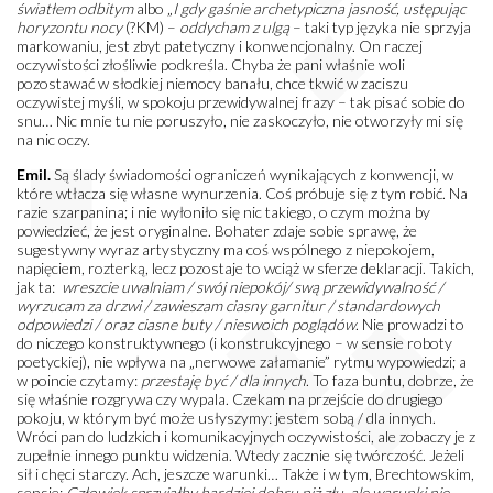
światłem odbitym
albo „
I gdy gaśnie archetypiczna jasność, ustępując
horyzontu nocy
(?KM) –
oddycham z ulgą
– taki typ języka nie sprzyja
markowaniu, jest zbyt patetyczny i konwencjonalny. On raczej
oczywistości złośliwie podkreśla. Chyba że pani właśnie woli
pozostawać w słodkiej niemocy banału, chce tkwić w zaciszu
oczywistej myśli, w spokoju przewidywalnej frazy – tak pisać sobie do
snu… Nic mnie tu nie poruszyło, nie zaskoczyło, nie otworzyły mi się
na nic oczy.
Emil.
Są ślady świadomości ograniczeń wynikających z konwencji, w
które wtłacza się własne wynurzenia. Coś próbuje się z tym robić. Na
razie szarpanina; i nie wyłoniło się nic takiego, o czym można by
powiedzieć, że jest oryginalne. Bohater zdaje sobie sprawę, że
sugestywny wyraz artystyczny ma coś wspólnego z niepokojem,
napięciem, rozterką, lecz pozostaje to wciąż w sferze deklaracji. Takich,
jak ta:
wreszcie uwalniam / swój niepokój/ swą przewidywalność /
wyrzucam za drzwi / zawieszam ciasny garnitur / standardowych
odpowiedzi / oraz ciasne buty / nieswoich poglądów
. Nie prowadzi to
do niczego konstruktywnego (i konstrukcyjnego – w sensie roboty
poetyckiej), nie wpływa na „nerwowe załamanie” rytmu wypowiedzi; a
w poincie czytamy:
przestaję być / dla innych
. To faza buntu, dobrze, że
się właśnie rozgrywa czy wypala. Czekam na przejście do drugiego
pokoju, w którym być może usłyszymy: jestem sobą / dla innych.
Wróci pan do ludzkich i komunikacyjnych oczywistości, ale zobaczy je z
zupełnie innego punktu widzenia. Wtedy zacznie się twórczość. Jeżeli
sił i chęci starczy. Ach, jeszcze warunki… Także i w tym, Brechtowskim,
sensie:
Człowiek sprzyjałby bardziej dobru niż złu, ale warunki nie