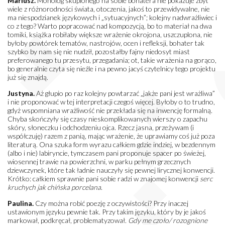
Mariusz.
Monolog skupionego na sobie bohatera nie pokazuje zbyt
wiele z różnorodności świata, otoczenia, jakoś to przewidywalne, nie
ma niespodzianek językowych i „sytuacyjnych”; kolejny nadwrażliwiec i
co z tego? Warto popracować nad kompozycją, bo to materiał na dwa
tomiki, książka robiłaby większe wrażenie okrojona, uszczuplona, nie
byłoby powtórek tematów, nastrojów, ocen i refleksji, bohater tak
szybko by nam się nie nudził, pozostałby fajny niedosyt miast
preferowanego tu przesytu, przegadania; ot, takie wrażenia na gorąco,
bo generalnie czyta się nieźle i na pewno jacyś czytelnicy tego projektu
już się znajdą.
Justyna.
Aż głupio po raz kolejny powtarzać „jakże pani jest wrażliwa”
i nie proponować w tej interpretacji czegoś więcej. Byłoby o to trudno,
gdyż wspomniana wrażliwość nie przekłada się na inwencję formalną.
Chyba skończyły się czasy nieskomplikowanych wierszy o zapachu
skóry, słoneczku i odchodzeniu ojca. Rzecz jasna, przeżywam (i
współczuję) razem z panią, mając wrażenie, że uprawiamy coś już poza
literaturą. Ona szuka form wyrazu całkiem gdzie indziej, w bezdennym
(albo i nie) labiryncie, tymczasem pani proponuje spacer po świeżej,
wiosennej trawie na powierzchni, w parku pełnym grzecznych
dziewczynek, które tak ładnie nauczyły się pewnej lirycznej konwencji.
Krótko: całkiem sprawnie pani sobie radzi w znajomej konwencji
serc
kruchych jak chińska porcelana
.
Paulina.
Czy można robić poezję z oczywistości? Przy inaczej
ustawionym języku pewnie tak. Przy takim języku, który by je jakoś
markował, podkręcał, problematyzował.
Gdy me czoło/ rozognione