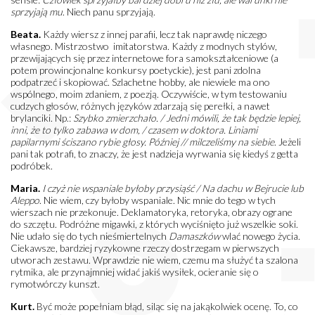
sprzyjają mu
. Niech panu sprzyjają.
Beata.
Każdy wiersz z innej parafii, lecz tak naprawdę niczego
własnego. Mistrzostwo imitatorstwa. Każdy z modnych stylów,
przewijających się przez internetowe fora samokształceniowe (a
potem prowincjonalne konkursy poetyckie), jest pani zdolna
podpatrzeć i skopiować. Szlachetne hobby, ale niewiele ma ono
wspólnego, moim zdaniem, z poezją. Oczywiście, w tym testowaniu
cudzych głosów, różnych języków zdarzają się perełki, a nawet
brylanciki. Np.:
Szybko zmierzchało. / Jedni mówili, że tak będzie lepiej,
inni, że to tylko zabawa w dom, / czasem w doktora. Liniami
papilarnymi ściszano rybie głosy. Później // milczeliśmy na siebie
. Jeżeli
pani tak potrafi, to znaczy, że jest nadzieja wyrwania się kiedyś z getta
podróbek.
Maria.
I czyż nie wspaniale byłoby przysiąść / Na dachu w Bejrucie lub
Aleppo
. Nie wiem, czy byłoby wspaniale. Nic mnie do tego w tych
wierszach nie przekonuje. Deklamatoryka, retoryka, obrazy ograne
do szczętu. Podróżne migawki, z których wyciśnięto już wszelkie soki.
Nie udało się do tych nieśmiertelnych
Damaszków
wlać nowego życia.
Ciekawsze, bardziej ryzykowne rzeczy dostrzegam w pierwszych
utworach zestawu. Wprawdzie nie wiem, czemu ma służyć ta szalona
rytmika, ale przynajmniej widać jakiś wysiłek, ocieranie się o
rymotwórczy kunszt.
Kurt.
Być może popełniam błąd, siląc się na jakąkolwiek ocenę. To, co