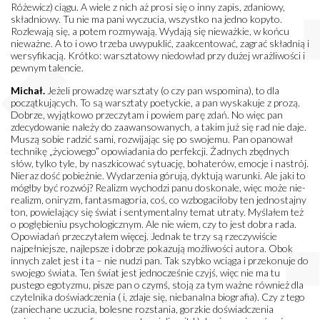
Różewicz) ciągu. A wiele z nich aż prosi się o inny zapis, zdaniowy,
składniowy. Tu nie ma pani wyczucia, wszystko na jedno kopyto.
Rozlewają się, a potem rozmywają. Wydają się nieważkie, w końcu
nieważne. A to i owo trzeba uwypuklić, zaakcentować, zagrać składnią i
wersyfikacją. Krótko: warsztatowy niedowład przy dużej wrażliwości i
pewnym talencie.
Michał.
Jeżeli prowadzę warsztaty (o czy pan wspomina), to dla
początkujących. To są warsztaty poetyckie, a pan wyskakuje z prozą.
Dobrze, wyjątkowo przeczytam i powiem parę zdań. No więc pan
zdecydowanie należy do zaawansowanych, a takim już się rad nie daje.
Muszą sobie radzić sami, rozwijając się po swojemu. Pan opanował
technikę „życiowego” opowiadania do perfekcji. Żadnych zbędnych
słów, tylko tyle, by naszkicować sytuację, bohaterów, emocje i nastrój.
Nieraz dość pobieżnie. Wydarzenia górują, dyktują warunki. Ale jaki to
mógłby być rozwój? Realizm wychodzi panu doskonale, więc może nie-
realizm, oniryzm, fantasmagoria, coś, co wzbogaciłoby ten jednostajny
ton, powielający się świat i sentymentalny temat utraty. Myślałem też
o pogłębieniu psychologicznym. Ale nie wiem, czy to jest dobra rada.
Opowiadań przeczytałem więcej. Jednak te trzy są rzeczywiście
najpełniejsze, najlepsze i dobrze pokazują możliwości autora. Obok
innych zalet jest i ta – nie nudzi pan. Tak szybko wciąga i przekonuje do
swojego świata. Ten świat jest jednocześnie czyjś, więc nie ma tu
pustego egotyzmu, pisze pan o czymś, stoją za tym ważne również dla
czytelnika doświadczenia ( i, zdaje się, niebanalna biografia). Czy z tego
(zaniechane uczucia, bolesne rozstania, gorzkie doświadczenia