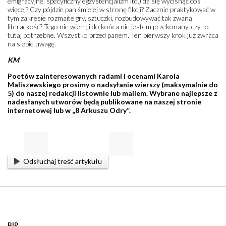
emigracyjne, specyficzny egzystencjalizm itd.) da się wycisnąć coś
więcej? Czy pójdzie pan śmielej w stronę fikcji? Zacznie praktykować w
tym zakresie rozmaite gry, sztuczki, rozbudowywać tak zwaną
literackość? Tego nie wiem; i do końca nie jestem przekonany, czy to
tutaj potrzebne. Wszystko przed panem. Ten pierwszy krok już zwraca
na siebie uwagę.
KM
Poetów zainteresowanych radami i ocenami Karola
Maliszewskiego prosimy o nadsyłanie wierszy (maksymalnie do
5) do naszej redakcji listownie lub mailem. Wybrane najlepsze z
nadesłanych utworów będą publikowane na naszej stronie
internetowej lub w „8 Arkuszu Odry”.
Odsłuchaj treść artykułu
BIP