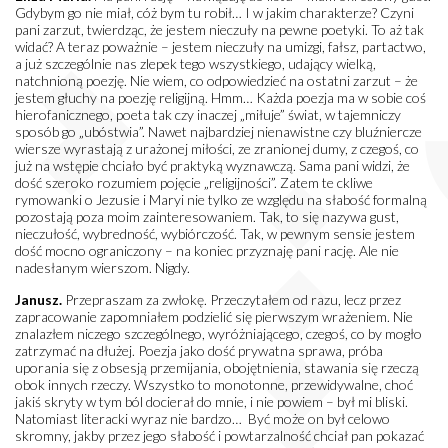
Gdybym go nie miał, cóż bym tu robił… I w jakim charakterze? Czyni
pani zarzut, twierdząc, że jestem nieczuły na pewne poetyki. To aż tak
widać? A teraz poważnie – jestem nieczuły na umizgi, fałsz, partactwo,
a już szczególnie nas zlepek tego wszystkiego, udający wielką,
natchnioną poezję. Nie wiem, co odpowiedzieć na ostatni zarzut – że
jestem głuchy na poezję religijną. Hmm… Każda poezja ma w sobie coś
hierofanicznego, poeta tak czy inaczej „miłuje” świat, w tajemniczy
sposób go „ubóstwia”. Nawet najbardziej nienawistne czy bluźniercze
wiersze wyrastają z urażonej miłości, ze zranionej dumy, z czegoś, co
już na wstępie chciało być praktyką wyznawczą. Sama pani widzi, że
dość szeroko rozumiem pojęcie „religijności”. Zatem te ckliwe
rymowanki o Jezusie i Maryi nie tylko ze względu na słabość formalną
pozostają poza moim zainteresowaniem. Tak, to się nazywa gust,
nieczułość, wybredność, wybiórczość. Tak, w pewnym sensie jestem
dość mocno ograniczony – na koniec przyznaję pani rację. Ale nie
nadesłanym wierszom. Nigdy.
Janusz.
Przepraszam za zwłokę. Przeczytałem od razu, lecz przez
zapracowanie zapomniałem podzielić się pierwszym wrażeniem. Nie
znalazłem niczego szczególnego, wyróżniającego, czegoś, co by mogło
zatrzymać na dłużej. Poezja jako dość prywatna sprawa, próba
uporania się z obsesją przemijania, obojętnienia, stawania się rzeczą
obok innych rzeczy. Wszystko to monotonne, przewidywalne, choć
jakiś skryty w tym ból docierał do mnie, i nie powiem – był mi bliski.
Natomiast literacki wyraz nie bardzo… Być może on był celowo
skromny, jakby przez jego słabość i powtarzalność chciał pan pokazać