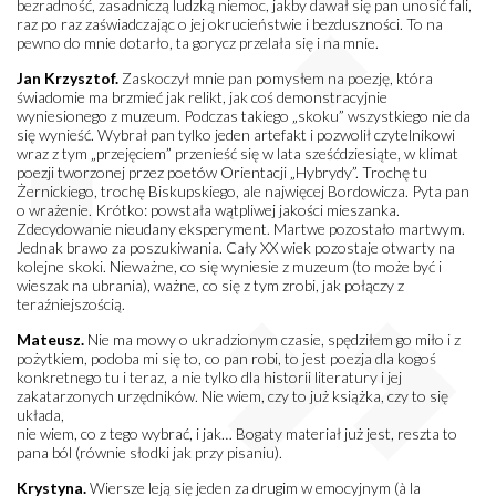
bezradność, zasadniczą ludzką niemoc, jakby dawał się pan unosić fali,
raz po raz zaświadczając o jej okrucieństwie i bezduszności. To na
pewno do mnie dotarło, ta gorycz przelała się i na mnie.
Jan Krzysztof.
Zaskoczył mnie pan pomysłem na poezję, która
świadomie ma brzmieć jak relikt, jak coś demonstracyjnie
wyniesionego z muzeum. Podczas takiego „skoku” wszystkiego nie da
się wynieść. Wybrał pan tylko jeden artefakt i pozwolił czytelnikowi
wraz z tym „przejęciem” przenieść się w lata sześćdziesiąte, w klimat
poezji tworzonej przez poetów Orientacji „Hybrydy”. Trochę tu
Żernickiego, trochę Biskupskiego, ale najwięcej Bordowicza. Pyta pan
o wrażenie. Krótko: powstała wątpliwej jakości mieszanka.
Zdecydowanie nieudany eksperyment. Martwe pozostało martwym.
Jednak brawo za poszukiwania. Cały XX wiek pozostaje otwarty na
kolejne skoki. Nieważne, co się wyniesie z muzeum (to może być i
wieszak na ubrania), ważne, co się z tym zrobi, jak połączy z
teraźniejszością.
Mateusz.
Nie ma mowy o ukradzionym czasie, spędziłem go miło i z
pożytkiem, podoba mi się to, co pan robi, to jest poezja dla kogoś
konkretnego tu i teraz, a nie tylko dla historii literatury i jej
zakatarzonych urzędników. Nie wiem, czy to już książka, czy to się
układa,
nie wiem, co z tego wybrać, i jak… Bogaty materiał już jest, reszta to
pana ból (równie słodki jak przy pisaniu).
Krystyna.
Wiersze leją się jeden za drugim w emocyjnym (à la