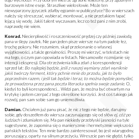
burzowym istne eseje. Straszliwe wielosłowie. Może ten
niewyparzony języczek zdałby egzamin w publicystyce? Bo w wierszach
należy się streszczać, wybierać, montować, a nie przetakiem łapać
lejącą się wodę. Jakiś talent wyczuwam, lecz co też pani z nim zrobi,
naprawdę nie wiem.
Konrad.
Niecierpliwość i roszczeniowość prędzej czy później zawiodą
pana w ślepy zaułek. Nie pan jeden pisze wiersze na tym padole łez,
trochę pokory. Nie rozumiem, skąd przekonanie o własnej
wyjątkowości, a także genialności. Proszę mi wierzyć, w tekstach nie
ma tego, o czym pan opowiada w listach. Niesamowite rozmijanie się
intencji i ekspresji. Dla otrzeźwienia kilka zdań z korespondencji
sprzed lat:
Bo najlepiej będzie, jeśli z naszej wymiany zdań wyniknie
jakiś twórczy ferment, który pchnie mnie do przodu, jak to było
poprzednim razem, i jeśli tak będzie i teraz, to można będzie pomyśleć,
że prowadzona przez pana poczta literacka spełnia swoje zadanie
. O,
kiedyś to byli korespondenci… Widzi pan, że można być otwartym na
krytykę i potem czerpać z tego określone korzyści. Jest coś takiego jak
rozwój, pan sam sobie sam go uniemożliwia.
Damian.
Chciałem już panu pisać, że nic z tego nie będzie, darujmy
sobie, gdy doszedłem do wiersza zaczynającego się od słów
ej, cóż po
ludziach
i zdumiałem się. Ma pan niekiedy przebłyski jasności na tyle
sugestywne, że zapomina się o manieryzmie i hermetyzmie większości
pańskich tekstów. Ten mnie bardzo zainteresował, bo jest wiarygodny,
poruszający, oparty na silnym przeżyciu. Wreszcie pan nie ględzi, tylko