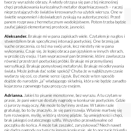
tworzy wyraziste obrazy. A wtedy otrząsa się pan z tej nieznośnej
chęci produkowania kuriozalnych metafor dopełniaczowych – raczej
nieprzystających do światów kreowanych na użytek wiersza. One w
świetle wspomnień i doświadczeń zyskują na autentyczności. Przed
panem rozprawa z hermetycznym wodolejstwem. Potem trzeba będzie
zaufać jakiejś elementarnej prostocie, jasności.
Aleksander.
Brakuje mi w pana zapiskach wiele. Czytałem je na głos i
stwierdziłem brak specyficznej intonacji poetyckiej. One brzmią jak
suche orzeczenia, co też ma swój urok, lecz niestety nie w pana
wykonaniu. Czuje się, że lepiej obraca pan językiem w innych sferach,
w prozie czy eseju. I tam wypracował pan brzmienie, które zawłaszcza
również przestrzeń poetyckiej próbki. Brakuje mi przemyślanej
wersyfikacji. Brakuje pomysłowej metaforyki. Brakuje mi odkrywania
świata. Może jednak dać sobie spokój? Chyba że w najbliższym czasie
wydarzy się coś, co złamie serce i język. Być może w ten sposób
dojdzie do narodzin „ja” władającego składnią, która nie będzie zanadto
kojarzona z pewnego typu prozą czy esejem.
Adrianna.
Jakieś to pisanie monotonne, bez wyrazu. A tu czytam w
prasie, że pani wiersze dostały nagrodę w konkursie poetyckim. Gdzie
ci jurorzy mają oczy. Ale może to był inny zestaw. W takim razie
gratuluję, bo to by znaczyło, że się pani rozwija. Właśnie martwię się
tym rozwojem, myślę, w którą stronę pójdzie. Są umiejętności i chęci,
brak jakiegoś ostatecznego szlifu. Wszystko przewidywalne od
początku do końca. A może tak zaszaleć, zaryzykować? Niech nawet
nie dadzą nagrody na tym czy innym konkursie, ale to poczucie triumfu