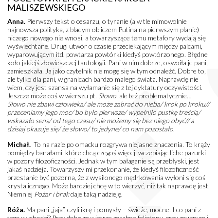
MALISZEWSKIEGO
Anna.
Pierwszy tekst o cesarzu, o tyranie (a w tle mimowolnie
najnowsza polityka, z bladym obliczem Putina na pierwszym planie)
niczego nowego nie wnosi, a towarzyszące temu metafory wydają się
wyświechtane. Drugi utwór o czasie przeciekającym między palcami,
wyparowującym itd. powtarza powtórki kiedyś powtórzonego. Błędne
koło jakiejś złowieszczej tautologii. Pani w nim dobrze, oswoiła je pani,
zamieszkała. Ja jako czytelnik nie mogę się w tym odnaleźć. Dobre to,
ale tylko dla pani, w granicach bardzo małego świata. Naprawdę nie
wiem, czy jest szansa na wyłamanie się z tej dyktatury oczywistości.
Jeszcze może coś w wierszu pt.
Słowo
, ale też problematycznie…
Słowo nie zbawi człowieka/ ale może zabrać do nieba/ krok po kroku//
przeceniamy jego moc/ bo było pierwsze/ wypełniło pustkę treścią/
wskazało sens/ od tego czasu/ nie możemy się bez niego obyć// a
dzisiaj okazuje się/ że słowo/ to jedyne/ co nam pozostało
.
Michał.
To na razie po omacku rozgrywa niejasne znaczenia. To krąży
pomiędzy banałami, które chcą czegoś więcej, wczepiając liche pazurki
w pozory filozoficzności. Jednak w tym bałaganie są przebłyski, jest
jakaś nadzieja. Towarzyszy mi przekonanie, że kiedyś filozoficzność
przestanie być pozorna, że z wysilonego mędrkowania wyłoni się coś
krystalicznego. Może bardziej chcę w to wierzyć, niż tak naprawdę jest.
Niemniej
Pożar i brak
daje taką nadzieję.
Róża.
Ma pani „jaja”, czyli ikrę i pomysły – świeże, mocne. I co pani z
tego wychodzi? Przy dobrym wietrze zgrabne felietony, przy zgubnym i