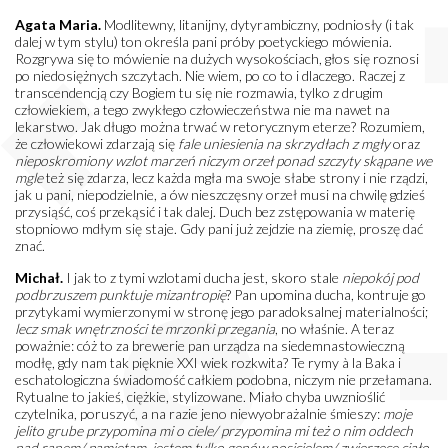
Agata Maria.
Modlitewny, litanijny, dytyrambiczny, podniosły (i tak
dalej w tym stylu) ton określa pani próby poetyckiego mówienia.
Rozgrywa się to mówienie na dużych wysokościach, głos się roznosi
po niedosiężnych szczytach. Nie wiem, po co to i dlaczego. Raczej z
transcendencją czy Bogiem tu się nie rozmawia, tylko z drugim
człowiekiem, a tego zwykłego człowieczeństwa nie ma nawet na
lekarstwo. Jak długo można trwać w retorycznym eterze? Rozumiem,
że człowiekowi zdarzają się
fale uniesienia na skrzydłach z mgły
oraz
nieposkromiony wzlot marzeń niczym orzeł ponad szczyty skąpane we
mgle
też się zdarza, lecz każda mgła ma swoje słabe strony i nie rządzi,
jak u pani, niepodzielnie, a ów nieszczęsny orzeł musi na chwilę gdzieś
przysiąść, coś przekąsić i tak dalej. Duch bez zstępowania w materię
stopniowo mdłym się staje. Gdy pani już zejdzie na ziemię, proszę dać
znać.
Michał.
I jak to z tymi wzlotami ducha jest, skoro stale
niepokój pod
podbrzuszem punktuje mizantropię
? Pan upomina ducha, kontruje go
przytykami wymierzonymi w stronę jego paradoksalnej materialności;
lecz smak wnętrzności te mrzonki przegania
, no właśnie. A teraz
poważnie: cóż to za brewerie pan urządza na siedemnastowieczną
modłę, gdy nam tak pięknie XXI wiek rozkwita? Te rymy à la Baka i
eschatologiczna świadomość całkiem podobna, niczym nie przełamana.
Rytualne to jakieś, ciężkie, stylizowane. Miało chyba uwznioślić
czytelnika, poruszyć, a na razie jeno niewyobrażalnie śmieszy:
moje
jelito grube przypomina mi o ciele/ przypomina mi też o nim oddech
nad ranem/ pamiętam, jestem tylko genów nosicielem/ zwierzęce ciało,