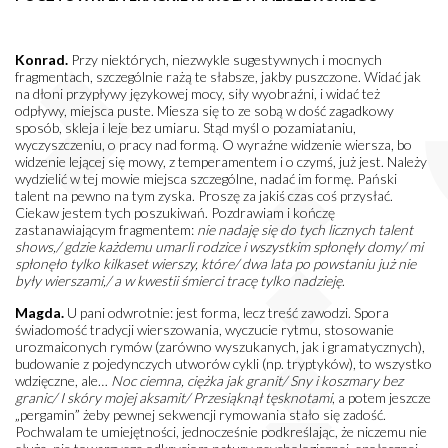
Konrad.
Przy niektórych, niezwykle sugestywnych i mocnych
fragmentach, szczególnie rażą te słabsze, jakby puszczone. Widać jak
na dłoni przypływy językowej mocy, siły wyobraźni, i widać też
odpływy, miejsca puste. Miesza się to ze sobą w dość zagadkowy
sposób, skleja i leje bez umiaru. Stąd myśl o pozamiataniu,
wyczyszczeniu, o pracy nad formą. O wyraźne widzenie wiersza, bo
widzenie lejącej się mowy, z temperamentem i o czymś, już jest. Należy
wydzielić w tej mowie miejsca szczególne, nadać im formę. Pański
talent na pewno na tym zyska. Proszę za jakiś czas coś przysłać.
Ciekaw jestem tych poszukiwań. Pozdrawiam i kończę
zastanawiającym fragmentem:
nie nadaję się do tych licznych talent
shows,/ gdzie każdemu umarli rodzice i wszystkim spłonęły domy/ mi
spłonęło tylko kilkaset wierszy, które/ dwa lata po powstaniu już nie
były wierszami,/ a w kwestii śmierci tracę tylko nadzieję
.
Magda.
U pani odwrotnie: jest forma, lecz treść zawodzi. Spora
świadomość tradycji wierszowania, wyczucie rytmu, stosowanie
urozmaiconych rymów (zarówno wyszukanych, jak i gramatycznych),
budowanie z pojedynczych utworów cykli (np. tryptyków), to wszystko
wdzięczne, ale…
Noc ciemna, ciężka jak granit/ Sny i koszmary bez
granic/ I skóry mojej aksamit/ Przesiąknął tęsknotami
, a potem jeszcze
„pergamin” żeby pewnej sekwencji rymowania stało się zadość.
Pochwalam te umiejętności, jednocześnie podkreślając, że niczemu nie