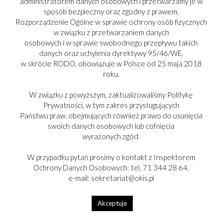
administratorem danych osobowych i przetwarzamy je w
sposób bezpieczny oraz zgodny z prawem.
Rozporządzenie Ogólne w sprawie ochrony osób fizycznych
w związku z przetwarzaniem danych
osobowych i w sprawie swobodnego przepływu takich
danych oraz uchylenia dyrektywy 95/46/WE,
w skrócie RODO, obowiązuje w Polsce od 25 maja 2018
roku.
W związku z powyższym, zaktualizowaliśmy Politykę
Prywatności, w tym zakres przysługujących
Państwu praw, obejmujących również prawo do usunięcia
swoich danych osobowych lub cofnięcia
PARTNER:
wyrażonych zgód.
W przypadku pytań prosimy o kontakt z Inspektorem
Ochrony Danych Osobowych: tel. 71 344 28 64,
e-mail: sekretariat@okis.pl
Copyright © 2017-2025
Akceptuje