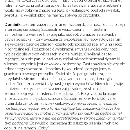
służą, nie towarzyszą odkryciom natury psychologicznej, społecznej,
religijnej czy po prostu literackiej. To są tak zwane „puste przebiegi” i
wcale nie w dobrym znaczeniu tego, określającego poetycki wysiłek,
zwrotu. Tu wysiłek idzie na marne, spływa po czytelniku.
Dominik.
„Jestem zagorzałym fanem waszej działalności, od lat piszę i
interesuję się poezją (szczególnie współczesną). (…) Jestem
samoukiem, a wiersze traktuję jako sposób tłumaczenia zjawisk i
używając języka, który uważam za
współcześnie nieporadny
, staram
się wyciągać esencję zdarzeń, często odchodząc od realizmu na rzecz
hiperrealności”. Pozazdrościć wyobraźni, zmysłu świeżej wizyjności –
tyle dzieje się w tych wierszach, niemal wiruje. Chwilami jest to
męczące, pan nie panuje nad wszystkimi mikroelementami dynamiki
wiersza, i czytelnik jest cokolwiek bezbronny. Zastanawiam się, czy nie
szkoda tego rozmachu. Jesteśmy tylko ludźmi i percypujemy w
granicach pewnego porządku. Świetnie, że pan go zaburza, lecz
przydałyby się momenty oddechu, zawieszenia emocji i energii dla
podkreślenia znaczenia i siły następnych wybuchów. Niech to się wije
bardziej dialektycznie, nie wycieńczając żadnej ze stron
komunikacyjnego transferu. I nie udziwniać. Bo gdy panu brakuje
impetu, zaczyna się jakaś sztuczność, podmieniony ton, który nie
brzmi dobrze. O, ten kawałek ciekawy:
Zamiana życzenia w kamień
następuje pomiędzy nim a fontanną,/ czy tam sadzawką,/ wszystkie
upadłe liście zbiorę i zrobię z nich wianek,/ tak ciężki, że będzie łamał
karki,/ nosiciel jesieni o głowie przetrąconej w stronę pleców,/ vanitas i
tym podobne
. Oczywiście, zachęcam do dalszego pisania i rychłego
debiutu na łamach „Odry”.