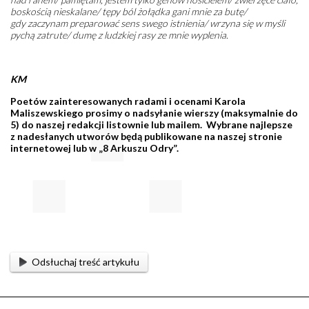
boskością nieskalane/ tępy ból żołądka gani mnie za butę/
gdy zaczynam preparować sens swego istnienia/ wrzyna się w myśli
pychą zatrute/ dumę z ludzkiej rasy ze mnie wyplenia
.
KM
Poetów zainteresowanych radami i ocenami Karola
Maliszewskiego prosimy o nadsyłanie wierszy (maksymalnie do
5) do naszej redakcji listownie lub mailem. Wybrane najlepsze
z nadesłanych utworów będą publikowane na naszej stronie
internetowej lub w „8 Arkuszu Odry”.
Odsłuchaj treść artykułu