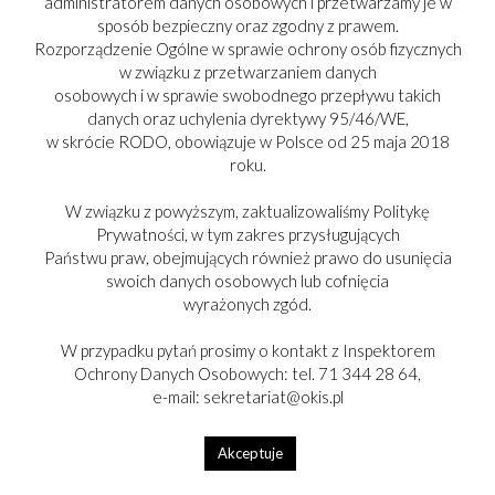
administratorem danych osobowych i przetwarzamy je w
jak po lewej ręce Boga
sposób bezpieczny oraz zgodny z prawem.
wciąż zaludnia się samotność
Rozporządzenie Ogólne w sprawie ochrony osób fizycznych
w związku z przetwarzaniem danych
osobowych i w sprawie swobodnego przepływu takich
przychodzi do mnie zawsze
danych oraz uchylenia dyrektywy 95/46/WE,
w skrócie RODO, obowiązuje w Polsce od 25 maja 2018
gdy mysz hałasuje w ścianie
roku.
W związku z powyższym, zaktualizowaliśmy Politykę
nie muszę wtedy kłamać
Prywatności, w tym zakres przysługujących
cierpienie staje się złudzeniem
Państwu praw, obejmujących również prawo do usunięcia
swoich danych osobowych lub cofnięcia
wyrażonych zgód.
czasem tracę pewność czy wichry
W przypadku pytań prosimy o kontakt z Inspektorem
wieją we mnie czy za oknem
Ochrony Danych Osobowych: tel. 71 344 28 64,
e-mail: sekretariat@okis.pl
dokładnie odkurzam parapet
Akceptuje
by cię nie mieć w swoich snach