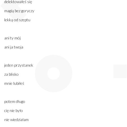
delektowałeś się
magią bez goryczy
lekką od szeptu
ani ty mój
ani ja twoja
jeden przystanek
za blisko
mnie lubiłeś
potem długo
cię nie było
nie wiedziałam