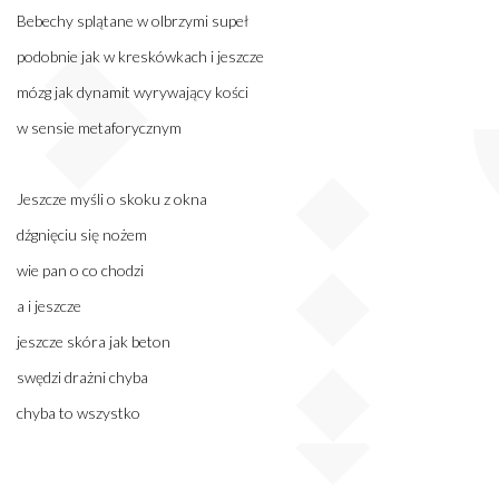
Bebechy splątane w olbrzymi supeł
podobnie jak w kreskówkach i jeszcze
mózg jak dynamit wyrywający kości
w sensie metaforycznym
Jeszcze myśli o skoku z okna
dźgnięciu się nożem
wie pan o co chodzi
a i jeszcze
jeszcze skóra jak beton
swędzi drażni chyba
chyba to wszystko