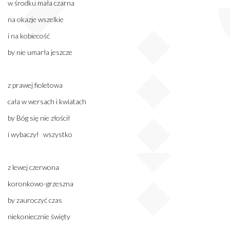
w środku mała czarna
na okazje wszelkie
i na kobiecość
by nie umarła jeszcze
z prawej fioletowa
cała w wersach i kwiatach
by Bóg się nie złościł
i wybaczył wszystko
z lewej czerwona
koronkowo-grzeszna
by zauroczyć czas
niekoniecznie święty