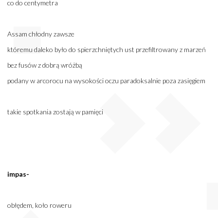
co do centymetra
Assam chłodny zawsze
któremu daleko było do spierzchniętych ust przefiltrowany z marzeń
bez fusów z dobrą wróżbą
podany w arcorocu na wysokości oczu paradoksalnie poza zasięgiem
takie spotkania zostają w pamięci
impas-
obłędem, koło roweru