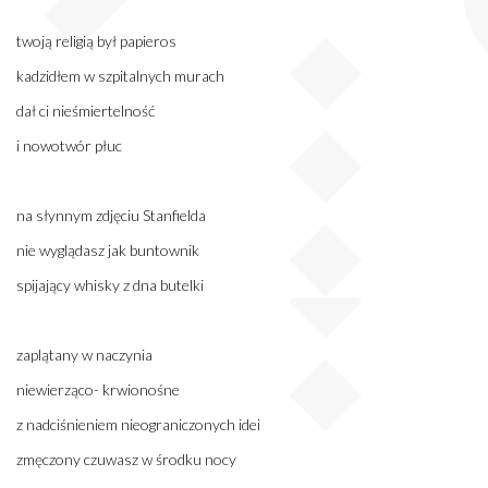
twoją religią był papieros
kadzidłem w szpitalnych murach
dał ci nieśmiertelność
i nowotwór płuc
na słynnym zdjęciu Stanfielda
nie wyglądasz jak buntownik
spijający whisky z dna butelki
zaplątany w naczynia
niewierząco- krwionośne
z nadciśnieniem nieograniczonych idei
zmęczony czuwasz w środku nocy