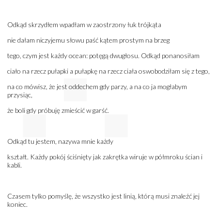
Odkąd skrzydłem wpadłam w zaostrzony łuk trójkąta
nie dałam niczyjemu słowu paść kątem prostym na brzeg
tego, czym jest każdy ocean: potęgą dwugłosu. Odkąd ponanosiłam
ciało na rzecz pułapki a pułapkę na rzecz ciała oswobodziłam się z tego,
na co mówisz, że jest oddechem gdy parzy, a na co ja mogłabym
przysiąc,
że boli gdy próbuję zmieścić w garść.
Odkąd tu jestem, nazywa mnie każdy
kształt. Każdy pokój ściśnięty jak zakrętka wiruje w półmroku ścian i
kabli.
Czasem tylko pomyślę, że wszystko jest linią, którą musi znaleźć jej
koniec.