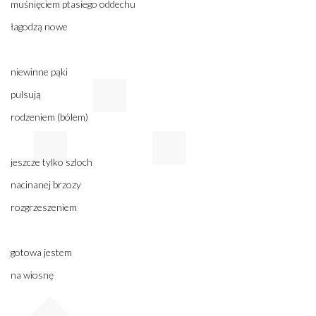
muśnięciem ptasiego oddechu
łagodzą nowe
niewinne pąki
pulsują
rodzeniem (bólem)
jeszcze tylko szloch
nacinanej brzozy
rozgrzeszeniem
gotowa jestem
na wiosnę