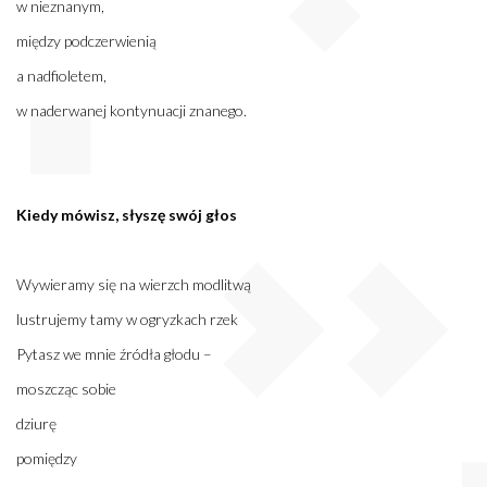
w nieznanym,
między podczerwienią
a nadfioletem,
w naderwanej kontynuacji znanego.
Kiedy mówisz, słyszę swój głos
Wywieramy się na wierzch modlitwą
lustrujemy tamy w ogryzkach rzek
Pytasz we mnie źródła głodu –
moszcząc sobie
dziurę
pomiędzy