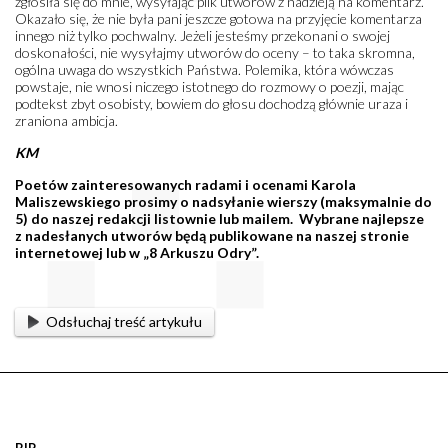
zgłosiła się do mnie, wysyłając plik utworów z nadzieją na komentarz.
Okazało się, że nie była pani jeszcze gotowa na przyjęcie komentarza
innego niż tylko pochwalny. Jeżeli jesteśmy przekonani o swojej
doskonałości, nie wysyłajmy utworów do oceny – to taka skromna,
ogólna uwaga do wszystkich Państwa. Polemika, która wówczas
powstaje, nie wnosi niczego istotnego do rozmowy o poezji, mając
podtekst zbyt osobisty, bowiem do głosu dochodzą głównie uraza i
zraniona ambicja.
KM
Poetów zainteresowanych radami i ocenami Karola
Maliszewskiego prosimy o nadsyłanie wierszy (maksymalnie do
5) do naszej redakcji listownie lub mailem. Wybrane najlepsze
z nadesłanych utworów będą publikowane na naszej stronie
internetowej lub w „8 Arkuszu Odry”.
Odsłuchaj treść artykułu