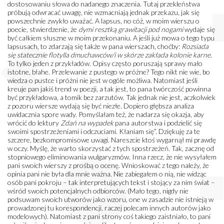
dostosowaniu słowa do nadanego znaczenia. Tutaj przekleństwa
próbują odwracać uwagę, nie wzmacniają jednak przekazu, jak się
powszechnie zwykło uważać. A lapsus, no cóż, w moim wierszu o
poecie, stwierdzenie, że
dymi resztką grawitacji pod nogami
wydaje się
być całkiem słuszne w moim przekonaniu. A jeśli już mowa o tego typu
lapsusach, to zdarzają się także w pana wierszach, choćby:
Rozsiada
się statecznie flotylla dmuchawców/i w skórze zakłada kolonie karne
.
To tylko jeden z przykładów. Opisy często poruszają sprawy mało
istotne, błahe. Przelewanie z pustego w próżne? Tego nikt nie wie, bo
wiedza o pustce i próżni nie jest w ogóle możliwa. Natomiast jeśli
kreuje pan jakiś trend w poezji, a tak jest, to pana twórczość powinna
być przykładowa, a tomik bez zarzutów. Tak jednak nie jest, aczkolwiek
z pozoru wiersze wydają się być niezłe. Dopiero głębsza analiza
uwidacznia spore wady. Pomyślałam też, że nadarza się okazja, aby
wrócić do lektury
Zdań na wypadek
pana autorstwa i podzielić się
swoimi spostrzeżeniami i odczuciami. Kłaniam się”. Dziękuję za te
szczere, bezkompromisowe uwagi. Nareszcie ktoś wygarnął mi prawdę
w oczy. Myślę, że warto skorzystać z tych spostrzeżeń. Tak, zacznę od
stopniowego eliminowania wulgaryzmów. Inna rzecz, że nie wysyłałem
pani swoich wierszy z prośbą o ocenę. Wnioskować z tego należy, że
opinia pani nie była dla mnie ważna. Nie zabiegałem o nią, nie widząc
osób pani pokroju – tak interpretujących tekst i stojący za nim świat –
wśród swoich potencjalnych odbiorców. (Mało tego, nigdy nie
podsuwam swoich utworów jako wzoru, one w zasadzie nie istnieją w
prowadzonej tu korespondencji, raczej polecam innych autorów jako
modelowych). Natomiast z pani strony coś takiego zaistniało, to pani