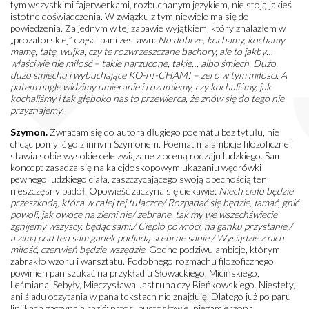
tym wszystkimi fajerwerkami, rozbuchanym językiem, nie stoją jakieś
istotne doświadczenia. W związku z tym niewiele ma się do
powiedzenia. Za jednym w tej zabawie wyjątkiem, który znalazłem w
„prozatorskiej” części pani zestawu:
No dobrze, kochamy, kochamy
mamę, tatę, wujka, czy te rozwrzeszczane bachory, ale to jakby…
właściwie nie miłość – takie narzucone, takie… albo śmiech. Dużo,
dużo śmiechu i wybuchające KO-h!-CHAM! – zero w tym miłości. A
potem nagle widzimy umieranie i rozumiemy, czy kochaliśmy, jak
kochaliśmy i tak głęboko nas to przewierca, że znów się do tego nie
przyznajemy
.
Szymon.
Zwracam się do autora długiego poematu bez tytułu, nie
chcąc pomylić go z innym Szymonem. Poemat ma ambicje filozoficzne i
stawia sobie wysokie cele związane z oceną rodzaju ludzkiego. Sam
koncept zasadza się na kalejdoskopowym ukazaniu wędrówki
pewnego ludzkiego ciała, zaszczycającego swoją obecnością ten
nieszczęsny padół. Opowieść zaczyna się ciekawie:
Niech ciało będzie
przeszkodą, która w całej tej tułaczce/ Rozpadać się będzie, łamać, gnić
powoli, jak owoce na ziemi nie/ zebrane, tak my we wszechświecie
zgnijemy wszyscy, będąc sami./ Ciepło powróci, na ganku przystanie,/
a zimą pod ten sam ganek podjadą srebrne sanie./ Wysiądzie z nich
miłość, czerwień będzie wszędzie
. Godne podziwu ambicje, którym
zabrakło wzoru i warsztatu. Podobnego rozmachu filozoficznego
powinien pan szukać na przykład u Słowackiego, Micińskiego,
Leśmiana, Sebyły, Mieczysława Jastruna czy Bieńkowskiego. Niestety,
ani śladu oczytania w pana tekstach nie znajduję. Dlatego już po paru
linijkach zaczynają razić: patos, pustosłowie, niezamierzona