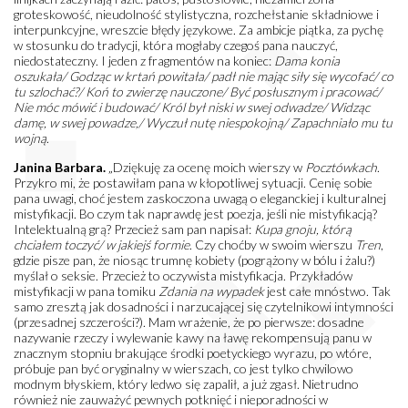
groteskowość, nieudolność stylistyczna, rozchełstanie składniowe i
interpunkcyjne, wreszcie błędy językowe. Za ambicje piątka, za pychę
w stosunku do tradycji, która mogłaby czegoś pana nauczyć,
niedostateczny. I jeden z fragmentów na koniec:
Dama konia
oszukała/ Godząc w krtań powitała/ padł nie mając siły się wycofać/ co
tu szlochać?/ Koń to zwierzę nauczone/ Być posłusznym i pracować/
Nie móc mówić i budować/ Król był niski w swej odwadze/ Widząc
damę, w swej powadze,/ Wyczuł nutę niespokojną/ Zapachniało mu tu
wojną
.
Janina Barbara.
„Dziękuję za ocenę moich wierszy w
Pocztówkach
.
Przykro mi, że postawiłam pana w kłopotliwej sytuacji. Cenię sobie
pana uwagi, choć jestem zaskoczona uwagą o eleganckiej i kulturalnej
mistyfikacji. Bo czym tak naprawdę jest poezja, jeśli nie mistyfikacją?
Intelektualną grą? Przecież sam pan napisał:
Kupa gnoju, którą
chciałem toczyć/ w jakiejś formie
. Czy choćby w swoim wierszu
Tren
,
gdzie pisze pan, że niosąc trumnę kobiety (pogrążony w bólu i żalu?)
myślał o seksie. Przecież to oczywista mistyfikacja. Przykładów
mistyfikacji w pana tomiku
Zdania na wypadek
jest całe mnóstwo. Tak
samo zresztą jak dosadności i narzucającej się czytelnikowi intymności
(przesadnej szczerości?). Mam wrażenie, że po pierwsze: dosadne
nazywanie rzeczy i wylewanie kawy na ławę rekompensują panu w
znacznym stopniu brakujące środki poetyckiego wyrazu, po wtóre,
próbuje pan być oryginalny w wierszach, co jest tylko chwilowo
modnym błyskiem, który ledwo się zapalił, a już zgasł. Nietrudno
również nie zauważyć pewnych potknięć i nieporadności w