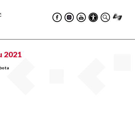
Ć
u 2021
obota