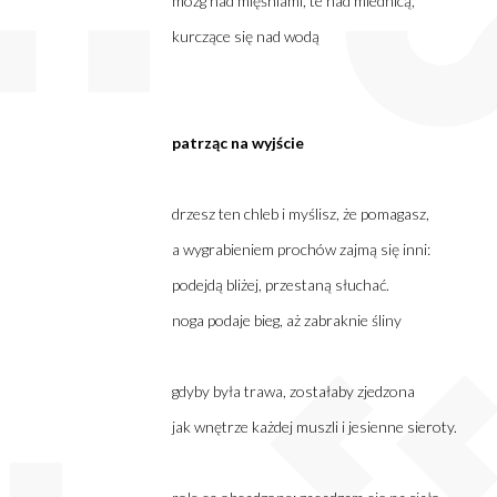
mózg nad mięśniami, te nad miednicą,
kurczące się nad wodą
patrząc na wyjście
drzesz ten chleb i myślisz, że pomagasz,
a wygrabieniem prochów zajmą się inni:
podejdą bliżej, przestaną słuchać.
noga podaje bieg, aż zabraknie śliny
gdyby była trawa, zostałaby zjedzona
jak wnętrze każdej muszli i jesienne sieroty.