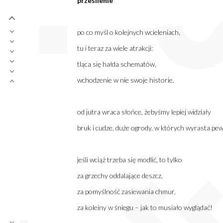
przesilenie
po co myśl o kolejnych wcieleniach,
tu i teraz za wiele atrakcji:
tląca się hałda schematów,
wchodzenie w nie swoje historie.
od jutra wraca słońce, żebyśmy lepiej widziały
bruk i cudze, duże ogrody, w których wyrasta pe
jeśli wciąż trzeba się modlić, to tylko
za grzechy oddalające deszcz,
za pomyślność zasiewania chmur,
za koleiny w śniegu – jak to musiało wyglądać!