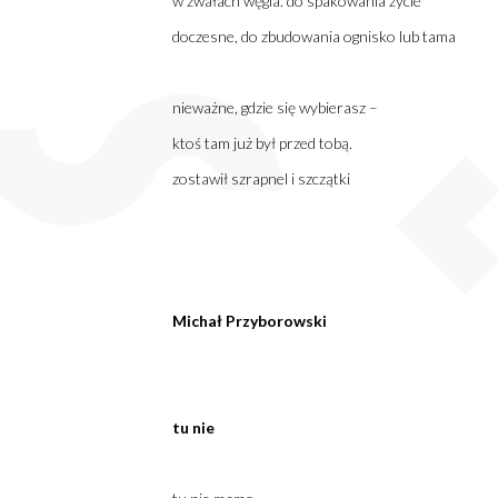
w zwałach węgla. do spakowania życie
doczesne, do zbudowania ognisko lub tama
nieważne, gdzie się wybierasz –
ktoś tam już był przed tobą.
zostawił szrapnel i szczątki
Michał Przyborowski
tu nie