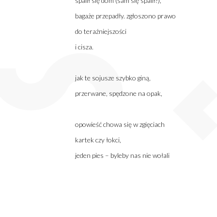
spalił się dom (sam się spalił?),
bagaże przepadły. zgłoszono prawo
do teraźniejszości
i cisza.
jak te sojusze szybko giną,
przerwane, spędzone na opak,
opowieść chowa się w zgięciach
kartek czy łokci,
jeden pies – byleby nas nie wołali