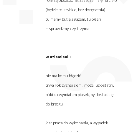
role są obsadzone: zasadzam się na ciało
(będzie to szybkie, bez doręczenia)
tu mamy butlę z gazem, tu ogień
– sprawdźmy, czy trzyma
w uziemieniu
nie ma komu błądzić.
trwa rok żyznej ziemi, może już ostatni.
póki co wymiatam piasek, by dostać się
do brzegu
jest praca do wykonania, a wypadek