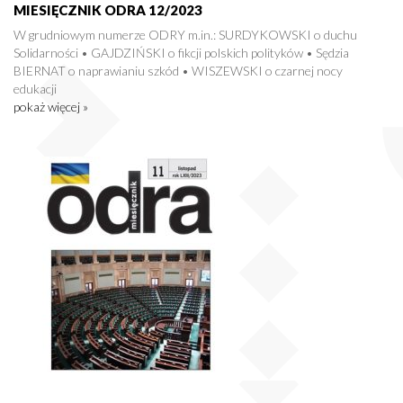
MIESIĘCZNIK ODRA 12/2023
W grudniowym numerze ODRY m.in.: SURDYKOWSKI o duchu
Solidarności • GAJDZIŃSKI o fikcji polskich polityków • Sędzia
BIERNAT o naprawianiu szkód • WISZEWSKI o czarnej nocy
edukacji
pokaż więcej »