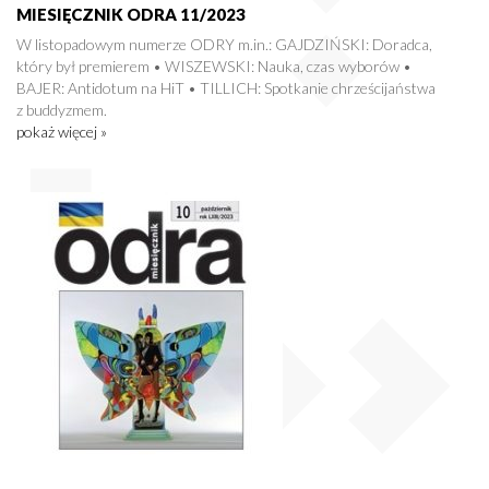
MIESIĘCZNIK ODRA 11/2023
W listopadowym numerze ODRY m.in.: GAJDZIŃSKI: Doradca,
który był premierem • WISZEWSKI: Nauka, czas wyborów •
BAJER: Antidotum na HiT • TILLICH: Spotkanie chrześcijaństwa
z buddyzmem.
pokaż więcej »