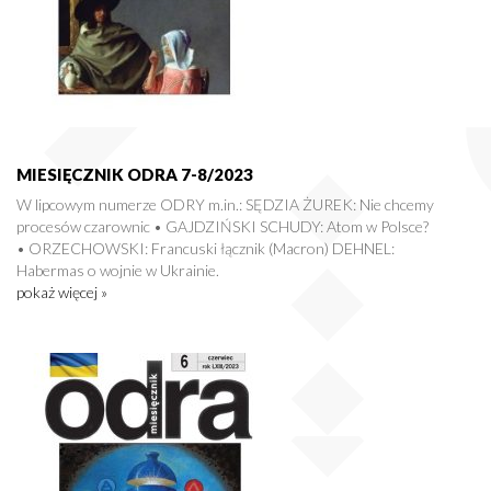
MIESIĘCZNIK ODRA 7-8/2023
W lipcowym numerze ODRY m.in.: SĘDZIA ŻUREK: Nie chcemy
procesów czarownic • GAJDZIŃSKI SCHUDY: Atom w Polsce?
• ORZECHOWSKI: Francuski łącznik (Macron) DEHNEL:
Habermas o wojnie w Ukrainie.
pokaż więcej »