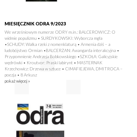
MIESIĘCZNIK ODRA 9/2023
We wrześniowym numerze ODRY m.in.: BALCEROWICZ: O
widmie populizmu • SURDYKOWSKI: Wyborcza mgła
•SCHUDY: Walka rzeki z nomenklaturą • Armenia dziś – a
ludobójstwo Ormian •BALCERZAN: Awangarda interakcyjna •
Przypomnienie Andrzeja Bobkowskiego •SZKOŁA: Galicyjskie
wędrówki • Kroutvor: Praski labirynt • MASTERNAK
Krzechowicz: Drzewa w sztuce • CIMAFIEJEWA, DMITROCA –
poezja • 8 Arkusz
pokaż więcej »