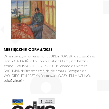
MIESIĘCZNIK ODRA 5/2023
W najnowszym numerze m.in.: SURDYKOWSKI o śp. wspólnej
liście • GAJDZIŃSKI o Konfederatach O antysemityzmie i
sztuce – WEISS i SOBOL • RUTSCH: Polonofile z Niemiec
BACHMANN: Straszna rzeź, ale nie nasza • Pożegnanie z
WOJCIECHEM PESTKĄ Rozmowa z WASYLEM MACHNO.
pokaż więcej »