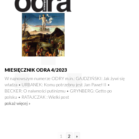
MIESIĘCZNIK ODRA 4/2023
W najnowszym numerze ODRY m.in.: GAJDZIŃSKI: Jak żywi się
władza • URBANEK: Komu potrzebny jest Jan Paweł II •
BECKER: O naiwności putinizmu • GRYNBERG: Getto po
polsku • RATAJCZAK : Wielki post
pokaż więcej »
1
2
»