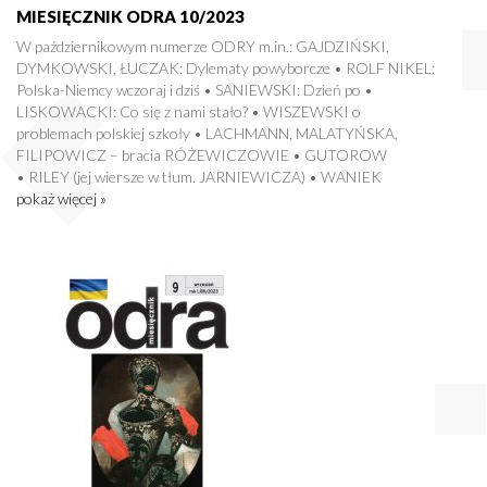
MIESIĘCZNIK ODRA 10/2023
W październikowym numerze ODRY m.in.: GAJDZIŃSKI,
DYMKOWSKI, ŁUCZAK: Dylematy powyborcze • ROLF NIKEL:
Polska-Niemcy wczoraj i dziś • SANIEWSKI: Dzień po •
LISKOWACKI: Co się z nami stało? • WISZEWSKI o
problemach polskiej szkoły • LACHMANN, MALATYŃSKA,
FILIPOWICZ – bracia RÓŻEWICZOWIE • GUTOROW
• RILEY (jej wiersze w tłum. JARNIEWICZA) • WANIEK
pokaż więcej »