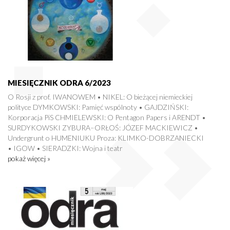
MIESIĘCZNIK ODRA 6/2023
O Rosji z prof. IWANOWEM • NIKEL: O bieżącej niemieckiej
polityce DYMKOWSKI: Pamięć wspólnoty • GAJDZIŃSKI:
Korporacja PiS CHMIELEWSKI: O Pentagon Papers i ARENDT •
SURDYKOWSKI ZYBURA–ORŁOŚ: JÓZEF MACKIEWICZ •
Undergrunt o HUMENIUKU Proza: KLIMKO-DOBRZANIECKI
• IGOW • SIERADZKI: Wojna i teatr
pokaż więcej »