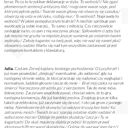
teraz. Po co te krzykliwe deklamacje w stylu:
To wolność!/ Nie zgasi
płomiennych sentencji arktyczny lód,/ rozgrzane wasze szyje, pod
którymi pęknie pętla./ Twarde wasze głowy nie otworzy się czaszka,/
otworzą się usta w okrzyku, rozbiją mur./ To wolność
!. Naprawdę to
wolność? W jakim pompatycznym teatrze? A niechże spróbuje pan
wyobrazić ją sobie inaczej… To samo z miłością. Czy rzeczywiście
zasługuje na to, co pan z nią wyczynia, pisząc:
Spiłowałem ci zęby byś
tak mocno nie gryzła/ w mięsiste jeszcze sumienie po ostatnim twoim
wybryku./ Założę kaganiec na twój pysk, więc nie waż się nawet pluć/
słowami o nadziei
. Warto się nad tym wszystkim zastanowić przed
następnym kontaktem z klawiaturą.
Julia.
Czytam
Zerwij kajdany boskiego pochodzenia/ O Lucyferze
! i
już mam powiedzieć „dziękuję” ewentualnie „do widzenia”, gdy na
następnej stronie widzę, że ktoś przestaje się nadymać czy wygłupiać i
normalnym, ludzkim głosem rzecze do mnie –
Brat mój czeka na wyrok
śmierci/ Narzeczona zdradziła go/ z sierżantem
. Tak do mnie mów,
dziewczyno. Zaczynam współodczuwać, chociaż wiem, że to gra,
następna konwencja. Ale już bardziej znośna. Znajduję jeszcze kilka
takich przebłysków, już zaczynam się cieszyć. I oto jak grom z jasnego
nieba:
Niemiłosierne ich skowyty/ co wieżyce kruszą bez łaski/ Ku
zatraceniu moich i Twoich braci/ szarpią ostatnie statki nadziei/ A
wzburzone morze/ Oddaje im pokłon służalczy/ Lecz ja i Ty, w
kagańcach/ Do skał, macierzy diabła przybici/ Krzyżem prawd
głoszonych/Przez wargi skazańców,/ Gotów złu wyrwać jego bicz/ I