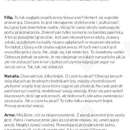
Filip.
To tak wygląda współczesny klasycyzm? Herbert się w grobie
przewraca. Owszem, to jest nienaganne stylistycznie i „kulturowo”,
lecz przy tym śmiertelnie nudne. Wciąż te same okręty wpływają do
portu przeznaczenia. Zmienił pan tylko scenerię na bardziej japońską.
A teraz poważnie i grzecznie. Jest pan niezwykłym erudytą, znawcą
sztuki, uczulonym na każdy niuans oglądanych w muzeum obrazów.
Ten tekst z Goyą w tle chyba najciekawszy. W tych wierszach jest
wszystko prócz życia. Ale, zdaje się, tak miało być. To świadomy wybór.
Odnoszę jednak wrażenie, że nie obejmuje on takich narwańców jak ja;
ale nie zobaczył tam krwi/ ciężkiej od czynów bijącej jak zegar na
tarczy serca
. Tak, tak, nie zobaczył.
Natalia.
Dwa wiersze, kilka linijek. O czym tu pisać? Obsesja bosych
stóp idących po brudnych chodnikach (np.
między chodnikowymi
płytkami/ znajdę linię życia które ciągnie jak cholera
). Na razie potrafi
pani tworzyć nastrój, modelować swoją obsesję. Kręci się pani wokół
kluczowych, dość ograniczonych, ale bolesnych, obrazów zamknięcia i
zaszczucia. Ale o czym tu pisać? To tylko kilka niejasnych linijek.
Proszę przesłać więcej.
Artur.
Mój Boże, cóż za nieporozumienie. Z poezji pozostał jeno pusty
gest. Patos i namaszczenie jako jej ostatnie objawy. Jej, umierającej
poezji. Niegdyś żywej i ważnej. Powodującej przyspieszenie pulsu,
ożywienie myśli, rozkwit wyobraźni. A tu co mamy? Skorupy,