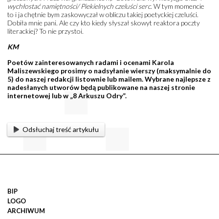
wychłostać namiętności/ Piekielnych czeluści serc
. W tym momencie
to i ja chętnie bym zaskowyczał w obliczu takiej poetyckiej czeluści.
Dobiła mnie pani. Ale czy kto kiedy słyszał skowyt reaktora poczty
literackiej? To nie przystoi.
KM
Poetów zainteresowanych radami i ocenami Karola
Maliszewskiego prosimy o nadsyłanie wierszy (maksymalnie do
5) do naszej redakcji listownie lub mailem. Wybrane najlepsze z
nadesłanych utworów będą publikowane na naszej stronie
internetowej lub w „8 Arkuszu Odry”.
Odsłuchaj treść artykułu
BIP
LOGO
ARCHIWUM