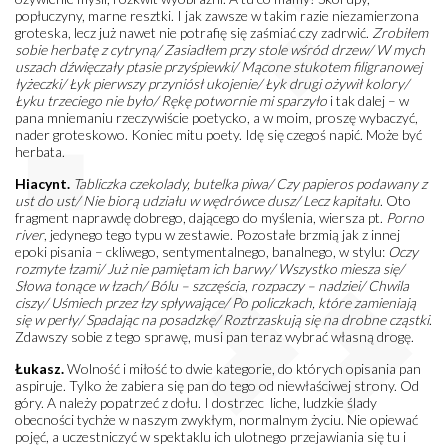
popłuczyny, marne resztki. I jak zawsze w takim razie niezamierzona
groteska, lecz już nawet nie potrafię się zaśmiać czy zadrwić.
Z
robiłem
sobie herba
tę z cytryną/ Za
sia
dłem przy stole wśród drzew/ W
mych
usza
ch dźwięcza
ły pta
sie przyśpiewki/ M
ącone stukotem filigra
nowej
łyżeczki/ Ł
yk pierwszy przyniósł ukojenie/ Ł
yk drugi ożywił kolory/
Ł
yku trzeciego nie było/ R
ękę potwornie mi spa
rzyło
i tak dalej – w
pana mniemaniu rzeczywiście poetycko, a w moim, proszę wybaczyć,
nader groteskowo. Koniec mitu poety. Idę się czegoś napić. Może być
herbata.
Hiacynt.
Tabliczka czekolady, butelka piwa/ Czy papieros podawany z
ust do ust/ Nie biorą udziału w wędrówce dusz/ Lecz kapitału
. Oto
fragment naprawdę dobrego, dającego do myślenia, wiersza pt.
Porno
river
, jedynego tego typu w zestawie. Pozostałe brzmią jak z innej
epoki pisania – ckliwego, sentymentalnego, banalnego, w stylu:
Oczy
rozmyte łzami/ Już nie pamiętam ich barwy/ Wszystko miesza się/
Słowa tonące w łzach/ Bólu – szczęścia
,
rozpaczy – nadziei/ Chwila
ciszy/ Uśmiech przez łzy spływające/ Po policzkach, które zamieniają
się w perły/ Spadając na posadzkę/ Roztrzaskują się na drobne cząstki
.
Zdawszy sobie z tego sprawę, musi pan teraz wybrać własną drogę.
Łukasz.
Wolność i miłość to dwie kategorie, do których opisania pan
aspiruje. Tylko że zabiera się pan do tego od niewłaściwej strony. Od
góry. A należy popatrzeć z dołu. I dostrzec liche, ludzkie ślady
obecności tychże w naszym zwykłym, normalnym życiu. Nie opiewać
pojęć, a uczestniczyć w spektaklu ich ulotnego przejawiania się tu i